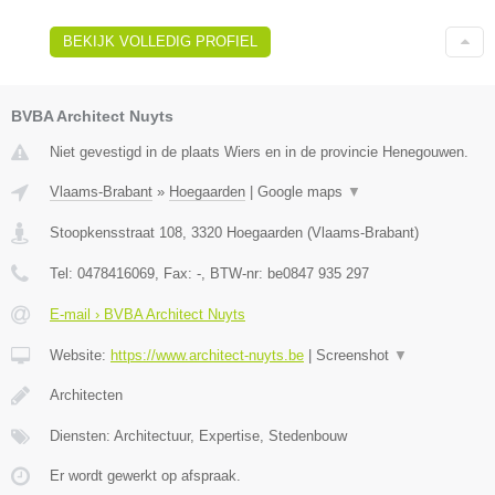
BEKIJK VOLLEDIG PROFIEL
BVBA Architect Nuyts
Niet gevestigd in de plaats Wiers en in de provincie Henegouwen.
Vlaams-Brabant
»
Hoegaarden
|
Google maps
▼
Stoopkensstraat 108
,
3320
Hoegaarden
(
Vlaams-Brabant
)
Tel:
0478416069
, Fax:
-
, BTW-nr:
be0847 935 297
E-mail › BVBA Architect Nuyts
Website:
https://www.architect-nuyts.be
|
Screenshot
▼
Architecten
Diensten: Architectuur, Expertise, Stedenbouw
Er wordt gewerkt op afspraak.