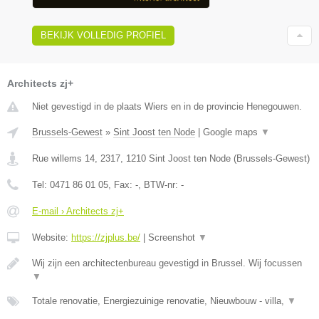
BEKIJK VOLLEDIG PROFIEL
Architects zj+
Niet gevestigd in de plaats Wiers en in de provincie Henegouwen.
Brussels-Gewest
»
Sint Joost ten Node
|
Google maps
▼
Rue willems 14, 2317
,
1210
Sint Joost ten Node
(
Brussels-Gewest
)
Tel:
0471 86 01 05
, Fax:
-
, BTW-nr:
-
E-mail › Architects zj+
Website:
https://zjplus.be/
|
Screenshot
▼
Wij zijn een architectenbureau gevestigd in Brussel. Wij focussen
▼
Totale renovatie, Energiezuinige renovatie, Nieuwbouw - villa,
▼