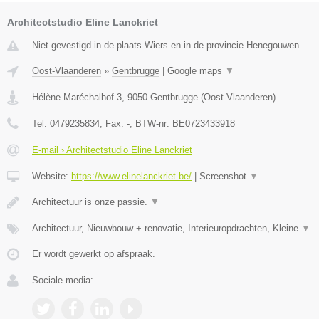
Architectstudio Eline Lanckriet
Niet gevestigd in de plaats Wiers en in de provincie Henegouwen.
Oost-Vlaanderen
»
Gentbrugge
|
Google maps
▼
Hélène Maréchalhof 3
,
9050
Gentbrugge
(
Oost-Vlaanderen
)
Tel:
0479235834
, Fax:
-
, BTW-nr:
BE0723433918
E-mail › Architectstudio Eline Lanckriet
Website:
https://www.elinelanckriet.be/
|
Screenshot
▼
Architectuur is onze passie.
▼
Architectuur, Nieuwbouw + renovatie, Interieuropdrachten, Kleine
▼
Er wordt gewerkt op afspraak.
Sociale media: