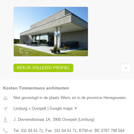
BEKIJK VOLLEDIG PROFIEL
Kosten Timmermans architecten
Niet gevestigd in de plaats Wiers en in de provincie Henegouwen.
Limburg
»
Overpelt
|
Google maps
▼
J. Devriendtstraat 1A
,
3900
Overpelt
(
Limburg
)
Tel:
011 64 61 71
, Fax:
011 64 61 71
, BTW-nr:
BE 0787 798 564