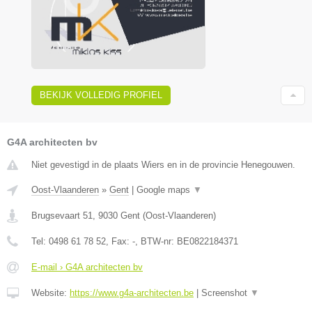
BEKIJK VOLLEDIG PROFIEL
G4A architecten bv
Niet gevestigd in de plaats Wiers en in de provincie Henegouwen.
Oost-Vlaanderen
»
Gent
|
Google maps
▼
Brugsevaart 51
,
9030
Gent
(
Oost-Vlaanderen
)
Tel:
0498 61 78 52
, Fax:
-
, BTW-nr:
BE0822184371
E-mail › G4A architecten bv
Website:
https://www.g4a-architecten.be
|
Screenshot
▼