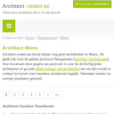
Ik ben een
architect
Architect
-vinden.be
Vind een architect bij u in de buurt!
U bent nu hier:
Home
»
Henegouwen
»
Wiers
Architect Wiers
Architect-vinden.be bevat helaas nog geen
architecten in Wiers
. Dit
geldt ook voor de gehele provincie Henegouwen (
architect Henegouwen
).
Voer bovenaan deze pagina uw postcode in voor de dichtstbijzijnde
architecten of ga naar
direct contact met architecten
om via één e-mail in
contact te komen met meerdere architecten tegelijk. Hieronder worden nu
overige resultaten getoond.
1
2
3
4
5
»
»»
Architect Carolien Tweelinckx