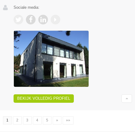
Sociale media:
BEKIJK VOLLEDIG PROFIEL
1
2
3
4
5
»
»»