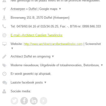
Niet gevestigd in de plaats Wiers en in de provincie Henegouwen.
Antwerpen
»
Duffel
|
Google maps
▼
Binnenweg 151 B
,
2570
Duffel
(
Antwerpen
)
Tel:
0479/60.64.16 of 015/34.05.25
, Fax:
-
, BTW-nr:
0899.846.333
E-mail › Architect Carolien Tweelinckx
Website:
http://www.architectcarolientweelinckx.com
|
Screenshot
▼
Architect Duffel en omgeving
▼
Moderne nieuwbouw, Uitgebreide of totaalrenovaties, Betonbouw,
▼
Er wordt gewerkt op afspraak.
Laatste facebook posts
▼
Sociale media: