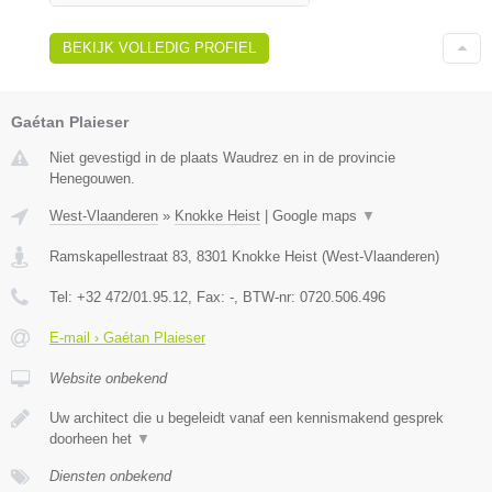
BEKIJK VOLLEDIG PROFIEL
Gaétan Plaieser
Niet gevestigd in de plaats Waudrez en in de provincie
Henegouwen.
West-Vlaanderen
»
Knokke Heist
|
Google maps
▼
Ramskapellestraat 83
,
8301
Knokke Heist
(
West-Vlaanderen
)
Tel:
+32 472/01.95.12
, Fax:
-
, BTW-nr:
0720.506.496
E-mail › Gaétan Plaieser
Website onbekend
Uw architect die u begeleidt vanaf een kennismakend gesprek
doorheen het
▼
Diensten onbekend