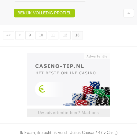
BEKIJK VOLLEDIG PROFIEL
««
«
9
10
11
12
13
Uw advertentie hier? Mail ons
Ik kwam, ik zocht, ik vond - Julius Caesar / 47 v.Chr. ;)