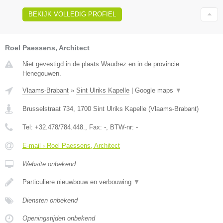
BEKIJK VOLLEDIG PROFIEL
Roel Paessens, Architect
Niet gevestigd in de plaats Waudrez en in de provincie
Henegouwen.
Vlaams-Brabant
»
Sint Ulriks Kapelle
|
Google maps
▼
Brusselstraat 734
,
1700
Sint Ulriks Kapelle
(
Vlaams-Brabant
)
Tel:
+32.478/784.448.
, Fax:
-
, BTW-nr:
-
E-mail › Roel Paessens, Architect
Website onbekend
Particuliere nieuwbouw en verbouwing
▼
Diensten onbekend
Openingstijden onbekend