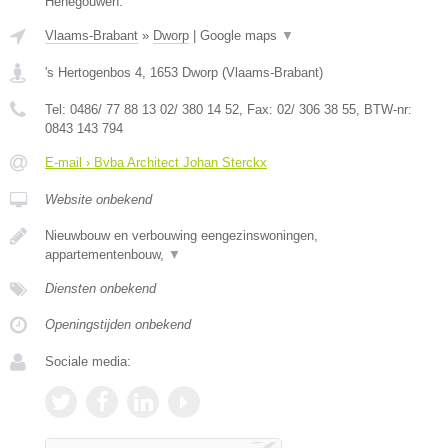
Henegouwen.
Vlaams-Brabant
»
Dworp
|
Google maps
▼
's Hertogenbos 4
,
1653
Dworp
(
Vlaams-Brabant
)
Tel:
0486/ 77 88 13 02/ 380 14 52
, Fax:
02/ 306 38 55
, BTW-nr:
0843 143 794
E-mail › Bvba Architect Johan Sterckx
Website onbekend
Nieuwbouw en verbouwing eengezinswoningen,
appartementenbouw,
▼
Diensten onbekend
Openingstijden onbekend
Sociale media: