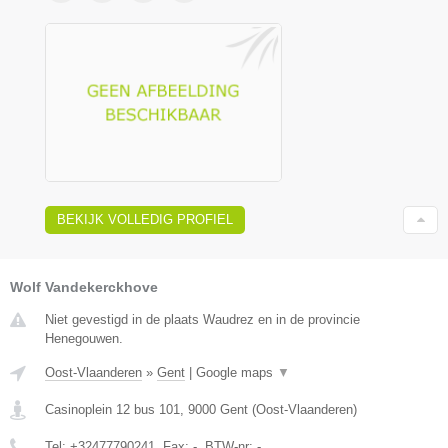
BEKIJK VOLLEDIG PROFIEL
Wolf Vandekerckhove
Niet gevestigd in de plaats Waudrez en in de provincie
Henegouwen.
Oost-Vlaanderen
»
Gent
|
Google maps
▼
Casinoplein 12 bus 101
,
9000
Gent
(
Oost-Vlaanderen
)
Tel:
+32477790241
, Fax:
-
, BTW-nr:
-