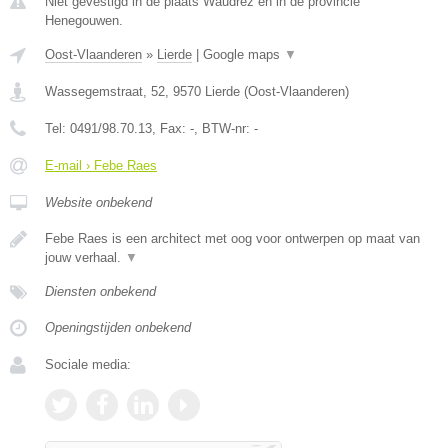
Niet gevestigd in de plaats Waudrez en in de provincie
Henegouwen.
Oost-Vlaanderen
»
Lierde
|
Google maps
▼
Wassegemstraat, 52
,
9570
Lierde
(
Oost-Vlaanderen
)
Tel:
0491/98.70.13
, Fax:
-
, BTW-nr:
-
E-mail › Febe Raes
Website onbekend
Febe Raes is een architect met oog voor ontwerpen op maat van
jouw verhaal.
▼
Diensten onbekend
Openingstijden onbekend
Sociale media: