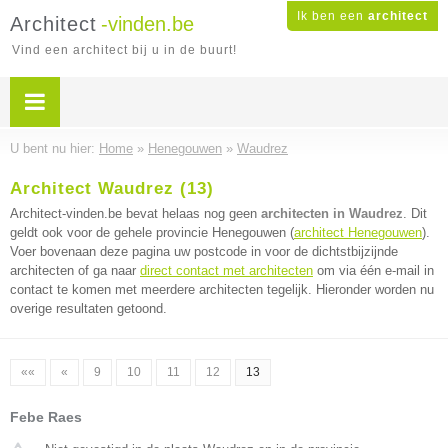
Ik ben een
architect
Architect
-vinden.be
Vind een architect bij u in de buurt!
U bent nu hier:
Home
»
Henegouwen
»
Waudrez
Architect Waudrez (13)
Architect-vinden.be bevat helaas nog geen
architecten in Waudrez
. Dit
geldt ook voor de gehele provincie Henegouwen (
architect Henegouwen
).
Voer bovenaan deze pagina uw postcode in voor de dichtstbijzijnde
architecten of ga naar
direct contact met architecten
om via één e-mail in
contact te komen met meerdere architecten tegelijk. Hieronder worden nu
overige resultaten getoond.
««
«
9
10
11
12
13
Febe Raes