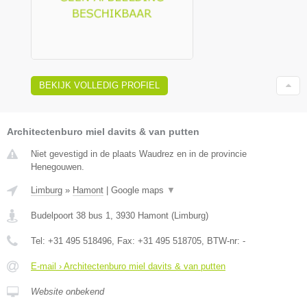
BEKIJK VOLLEDIG PROFIEL
Architectenburo miel davits & van putten
Niet gevestigd in de plaats Waudrez en in de provincie
Henegouwen.
Limburg
»
Hamont
|
Google maps
▼
Budelpoort 38 bus 1
,
3930
Hamont
(
Limburg
)
Tel:
+31 495 518496
, Fax:
+31 495 518705
, BTW-nr:
-
E-mail › Architectenburo miel davits & van putten
Website onbekend