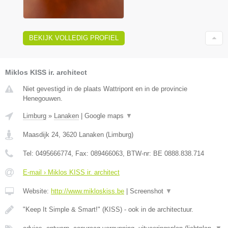
BEKIJK VOLLEDIG PROFIEL
Miklos KISS ir. architect
Niet gevestigd in de plaats Wattripont en in de provincie
Henegouwen.
Limburg
»
Lanaken
|
Google maps
▼
Maasdijk 24
,
3620
Lanaken
(
Limburg
)
Tel:
0495666774
, Fax:
089466063
, BTW-nr:
BE 0888.838.714
E-mail › Miklos KISS ir. architect
Website:
http://www.mikloskiss.be
|
Screenshot
▼
"Keep It Simple & Smart!" (KISS) - ook in de architectuur.