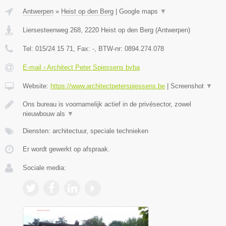
Antwerpen
»
Heist op den Berg
|
Google maps
▼
Liersesteenweg 268
,
2220
Heist op den Berg
(
Antwerpen
)
Tel:
015/24 15 71
, Fax:
-
, BTW-nr:
0894.274.078
E-mail › Architect Peter Spiessens bvba
Website:
https://www.architectpeterspiessens.be
|
Screenshot
▼
Ons bureau is voornamelijk actief in de privésector, zowel
nieuwbouw als
▼
Diensten: architectuur, speciale technieken
Er wordt gewerkt op afspraak.
Sociale media: