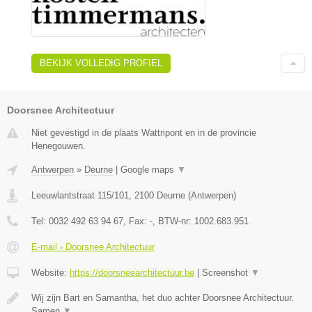
BEKIJK VOLLEDIG PROFIEL
Doorsnee Architectuur
Niet gevestigd in de plaats Wattripont en in de provincie
Henegouwen.
Antwerpen
»
Deurne
|
Google maps
▼
Leeuwlantstraat 115/101
,
2100
Deurne
(
Antwerpen
)
Tel:
0032 492 63 94 67
, Fax:
-
, BTW-nr:
1002.683.951
E-mail › Doorsnee Architectuur
Website:
https://doorsneearchitectuur.be
|
Screenshot
▼
Wij zijn Bart en Samantha, het duo achter Doorsnee Architectuur.
Samen
▼