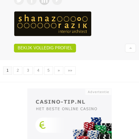
BEKIJK VOLLEDIG PROFIEL
1
2
3
4
5
»
»»