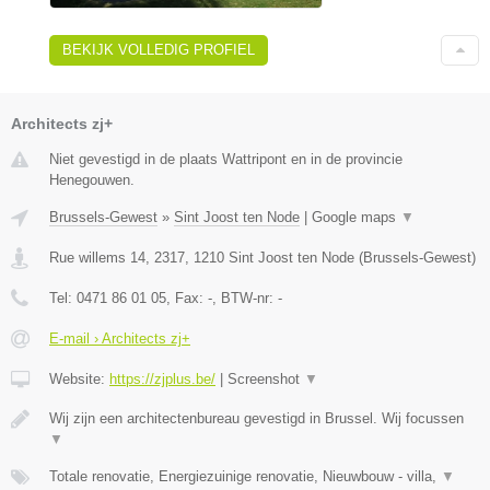
BEKIJK VOLLEDIG PROFIEL
Architects zj+
Niet gevestigd in de plaats Wattripont en in de provincie
Henegouwen.
Brussels-Gewest
»
Sint Joost ten Node
|
Google maps
▼
Rue willems 14, 2317
,
1210
Sint Joost ten Node
(
Brussels-Gewest
)
Tel:
0471 86 01 05
, Fax:
-
, BTW-nr:
-
E-mail › Architects zj+
Website:
https://zjplus.be/
|
Screenshot
▼
Wij zijn een architectenbureau gevestigd in Brussel. Wij focussen
▼
Totale renovatie, Energiezuinige renovatie, Nieuwbouw - villa,
▼