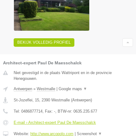
BEKIJK VOLLEDIG PROFIEL
Architect-expert Paul De Maesschalck
Niet gevestigd in de plaats Wattripont en in de provincie
Henegouwen.
Antwerpen
»
Westmalle
|
Google maps
▼
St-Jozeflei, 15
,
2390
Westmalle
(
Antwerpen
)
Tel:
0486877714
, Fax:
-
, BTW-nr:
0635.235.677
E-mail › Architect-expert Paul De Maesschalck
Website:
http://www.arcopolo.com
|
Screenshot
▼