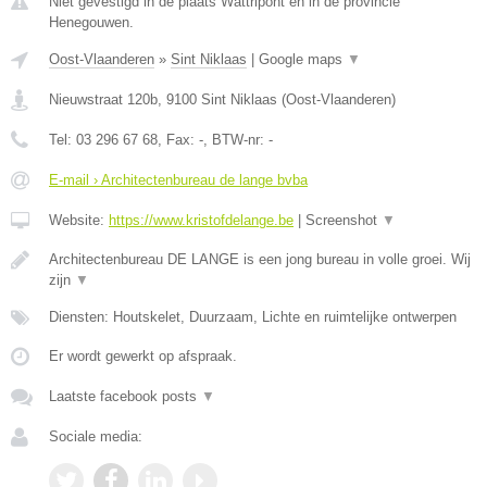
Niet gevestigd in de plaats Wattripont en in de provincie
Henegouwen.
Oost-Vlaanderen
»
Sint Niklaas
|
Google maps
▼
Nieuwstraat 120b
,
9100
Sint Niklaas
(
Oost-Vlaanderen
)
Tel:
03 296 67 68
, Fax:
-
, BTW-nr:
-
E-mail › Architectenbureau de lange bvba
Website:
https://www.kristofdelange.be
|
Screenshot
▼
Architectenbureau DE LANGE is een jong bureau in volle groei. Wij
zijn
▼
Diensten: Houtskelet, Duurzaam, Lichte en ruimtelijke ontwerpen
Er wordt gewerkt op afspraak.
Laatste facebook posts
▼
Sociale media: