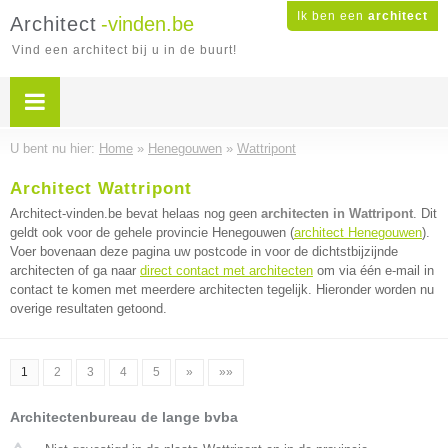
Ik ben een
architect
Architect
-vinden.be
Vind een architect bij u in de buurt!
U bent nu hier:
Home
»
Henegouwen
»
Wattripont
Architect Wattripont
Architect-vinden.be bevat helaas nog geen
architecten in Wattripont
. Dit
geldt ook voor de gehele provincie Henegouwen (
architect Henegouwen
).
Voer bovenaan deze pagina uw postcode in voor de dichtstbijzijnde
architecten of ga naar
direct contact met architecten
om via één e-mail in
contact te komen met meerdere architecten tegelijk. Hieronder worden nu
overige resultaten getoond.
1
2
3
4
5
»
»»
Architectenbureau de lange bvba