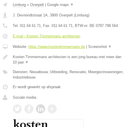
Limburg
»
Overpelt
|
Google maps
▼
J. Devriendtstraat 1A
,
3900
Overpelt
(
Limburg
)
Tel:
011 64 61 71
, Fax:
011 64 61 71
, BTW-nr:
BE 0787 798 564
E-mail › Kosten Timmermans architecten
Website:
https://www.kostentimmermans.be
|
Screenshot
▼
Kosten Timmermans architecten is een jong bureau met meer dan
10 jaar
▼
Diensten: Nieuwbouw, Uitbreiding, Renovatie, Meergezinswoningen,
Industriebouw
Er wordt gewerkt op afspraak.
Sociale media: