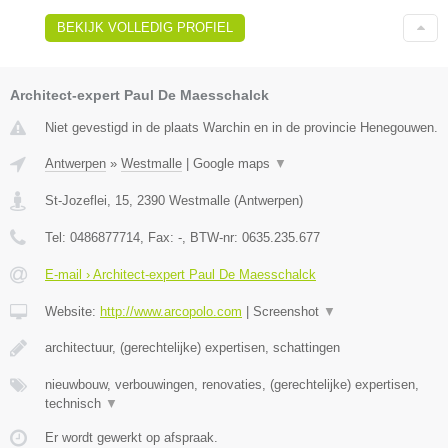
BEKIJK VOLLEDIG PROFIEL
Architect-expert Paul De Maesschalck
Niet gevestigd in de plaats Warchin en in de provincie Henegouwen.
Antwerpen
»
Westmalle
|
Google maps
▼
St-Jozeflei, 15
,
2390
Westmalle
(
Antwerpen
)
Tel:
0486877714
, Fax:
-
, BTW-nr:
0635.235.677
E-mail › Architect-expert Paul De Maesschalck
Website:
http://www.arcopolo.com
|
Screenshot
▼
architectuur, (gerechtelijke) expertisen, schattingen
nieuwbouw, verbouwingen, renovaties, (gerechtelijke) expertisen,
technisch
▼
Er wordt gewerkt op afspraak.