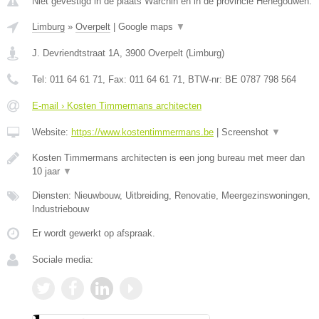
Niet gevestigd in de plaats Warchin en in de provincie Henegouwen.
Limburg
»
Overpelt
|
Google maps
▼
J. Devriendtstraat 1A
,
3900
Overpelt
(
Limburg
)
Tel:
011 64 61 71
, Fax:
011 64 61 71
, BTW-nr:
BE 0787 798 564
E-mail › Kosten Timmermans architecten
Website:
https://www.kostentimmermans.be
|
Screenshot
▼
Kosten Timmermans architecten is een jong bureau met meer dan
10 jaar
▼
Diensten: Nieuwbouw, Uitbreiding, Renovatie, Meergezinswoningen,
Industriebouw
Er wordt gewerkt op afspraak.
Sociale media: