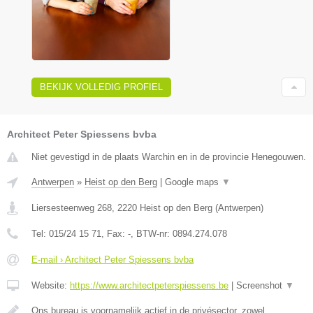
BEKIJK VOLLEDIG PROFIEL
Architect Peter Spiessens bvba
Niet gevestigd in de plaats Warchin en in de provincie Henegouwen.
Antwerpen
»
Heist op den Berg
|
Google maps
▼
Liersesteenweg 268
,
2220
Heist op den Berg
(
Antwerpen
)
Tel:
015/24 15 71
, Fax:
-
, BTW-nr:
0894.274.078
E-mail › Architect Peter Spiessens bvba
Website:
https://www.architectpeterspiessens.be
|
Screenshot
▼
Ons bureau is voornamelijk actief in de privésector, zowel