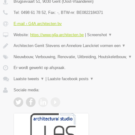
Brugsevaart 51
,
9030
Gent
(
Oost-Vlaanderen
)
Tel:
0498 61 78 52
, Fax:
-
, BTW-nr:
BE0822184371
E-mail › G4A architecten bv
Website:
https://www.g4a-architecten.be
|
Screenshot
▼
Architecten Gerrit Stevens en Annelore Lanckriet vormen een
▼
Nieuwbouw, Verbouwing, Renovatie, Uitbreiding, Houtskeletbouw,
▼
Er wordt gewerkt op afspraak.
Laatste tweets
▼
|
Laatste facebook posts
▼
Sociale media: