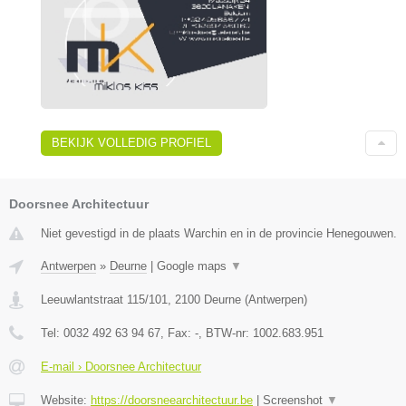
BEKIJK VOLLEDIG PROFIEL
Doorsnee Architectuur
Niet gevestigd in de plaats Warchin en in de provincie Henegouwen.
Antwerpen
»
Deurne
|
Google maps
▼
Leeuwlantstraat 115/101
,
2100
Deurne
(
Antwerpen
)
Tel:
0032 492 63 94 67
, Fax:
-
, BTW-nr:
1002.683.951
E-mail › Doorsnee Architectuur
Website:
https://doorsneearchitectuur.be
|
Screenshot
▼