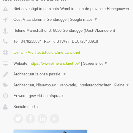
Niet gevestigd in de plaats Warchin en in de provincie Henegouwen.
Oost-Vlaanderen
»
Gentbrugge
|
Google maps
▼
Hélène Maréchalhof 3
,
9050
Gentbrugge
(
Oost-Vlaanderen
)
Tel:
0479235834
, Fax:
-
, BTW-nr:
BE0723433918
E-mail › Architectstudio Eline Lanckriet
Website:
https://www.elinelanckriet.be/
|
Screenshot
▼
Architectuur is onze passie.
▼
Architectuur, Nieuwbouw + renovatie, Interieuropdrachten, Kleine
▼
Er wordt gewerkt op afspraak.
Sociale media: