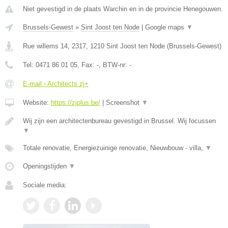
Niet gevestigd in de plaats Warchin en in de provincie Henegouwen.
Brussels-Gewest
»
Sint Joost ten Node
|
Google maps
▼
Rue willems 14, 2317
,
1210
Sint Joost ten Node
(
Brussels-Gewest
)
Tel:
0471 86 01 05
, Fax:
-
, BTW-nr:
-
E-mail › Architects zj+
Website:
https://zjplus.be/
|
Screenshot
▼
Wij zijn een architectenbureau gevestigd in Brussel. Wij focussen
▼
Totale renovatie, Energiezuinige renovatie, Nieuwbouw - villa,
▼
Openingstijden
▼
Sociale media: