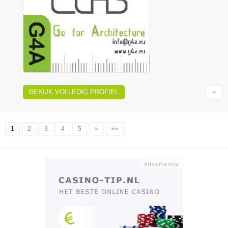
BEKIJK VOLLEDIG PROFIEL
1
2
3
4
5
»
»»