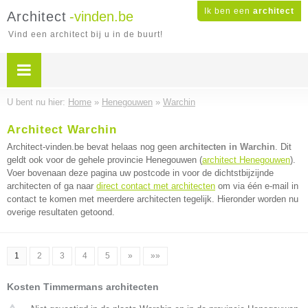
Ik ben een
architect
Architect
-vinden.be
Vind een architect bij u in de buurt!
U bent nu hier:
Home
»
Henegouwen
»
Warchin
Architect Warchin
Architect-vinden.be bevat helaas nog geen
architecten in Warchin
. Dit
geldt ook voor de gehele provincie Henegouwen (
architect Henegouwen
).
Voer bovenaan deze pagina uw postcode in voor de dichtstbijzijnde
architecten of ga naar
direct contact met architecten
om via één e-mail in
contact te komen met meerdere architecten tegelijk. Hieronder worden nu
overige resultaten getoond.
1
2
3
4
5
»
»»
Kosten Timmermans architecten