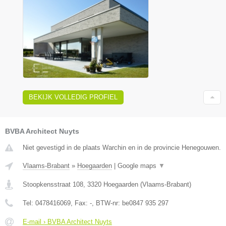
BEKIJK VOLLEDIG PROFIEL
BVBA Architect Nuyts
Niet gevestigd in de plaats Warchin en in de provincie Henegouwen.
Vlaams-Brabant
»
Hoegaarden
|
Google maps
▼
Stoopkensstraat 108
,
3320
Hoegaarden
(
Vlaams-Brabant
)
Tel:
0478416069
, Fax:
-
, BTW-nr:
be0847 935 297
E-mail › BVBA Architect Nuyts