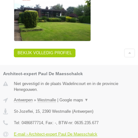
BEKIJK VOLLEDIG PROFIEL
Architect-expert Paul De Maesschalck
Niet gevestigd in de plaats Wadelincourt en in de provincie
Henegouwen.
Antwerpen
»
Westmalle
|
Google maps
▼
St-Jozeflei, 15
,
2390
Westmalle
(
Antwerpen
)
Tel:
0486877714
, Fax:
-
, BTW-nr:
0635.235.677
E-mail › Architect-expert Paul De Maesschalck