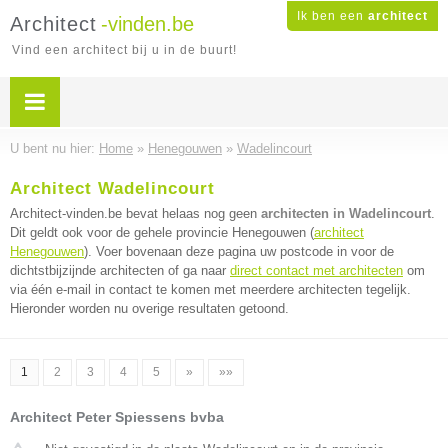
Ik ben een
architect
Architect
-vinden.be
Vind een architect bij u in de buurt!
U bent nu hier:
Home
»
Henegouwen
»
Wadelincourt
Architect Wadelincourt
Architect-vinden.be bevat helaas nog geen
architecten in Wadelincourt
.
Dit geldt ook voor de gehele provincie Henegouwen (
architect
Henegouwen
). Voer bovenaan deze pagina uw postcode in voor de
dichtstbijzijnde architecten of ga naar
direct contact met architecten
om
via één e-mail in contact te komen met meerdere architecten tegelijk.
Hieronder worden nu overige resultaten getoond.
1
2
3
4
5
»
»»
Architect Peter Spiessens bvba