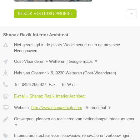
BEKIJK VOLLEDIG PROFIEL
Shanaz Razik Interior Architect
Niet gevestigd in de plaats Wadelincourt en in de provincie
Henegouwen.
Oost-Vlaanderen
»
Wetteren
|
Google maps
▼
Huis van Oostenrijk 9
,
9230
Wetteren
(
Oost-Vlaanderen
)
Tel:
0498 266 827
, Fax:
-
, BTW-nr:
-
E-mail › Shanaz Razik Interior Architect
Website:
http://www.shanazrazik.com
|
Screenshot
▼
Ontwerpen, plannen en realiseren van hedendaagse interieurs voor
▼
Interieurarchitectuur voor nieuwbouw, renovatie en verbouwingen,