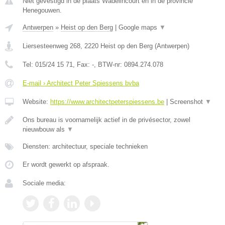
Niet gevestigd in de plaats Wadelincourt en in de provincie
Henegouwen.
Antwerpen
»
Heist op den Berg
|
Google maps
▼
Liersesteenweg 268
,
2220
Heist op den Berg
(
Antwerpen
)
Tel:
015/24 15 71
, Fax:
-
, BTW-nr:
0894.274.078
E-mail › Architect Peter Spiessens bvba
Website:
https://www.architectpeterspiessens.be
|
Screenshot
▼
Ons bureau is voornamelijk actief in de privésector, zowel
nieuwbouw als
▼
Diensten: architectuur, speciale technieken
Er wordt gewerkt op afspraak.
Sociale media: