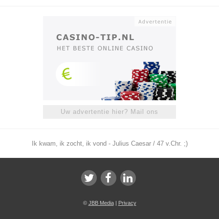
Uw advertentie hier? Mail ons
Ik kwam, ik zocht, ik vond - Julius Caesar / 47 v.Chr. ;)
©
JBB Media
|
Privacy