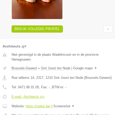
BEKIJK VOLLEDIG PROFIEL
Architects zj+
Niet gevestigd in de plaats Wadelincourt en in de provincie
Henegouwen.
Brussels-Gewest
»
Sint Joost ten Node
|
Google maps
▼
Rue willems 14, 2317
,
1210
Sint Joost ten Node
(
Brussels-Gewest
)
Tel:
0471 86 01 05
, Fax:
-
, BTW-nr:
-
E-mail › Architects zj+
Website:
https://zjplus.be/
|
Screenshot
▼