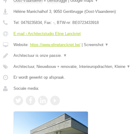
Oost-Vlaanderen
»
Gentbrugge
|
Google maps
▼
Hélène Maréchalhof 3
,
9050
Gentbrugge
(
Oost-Vlaanderen
)
Tel:
0479235834
, Fax:
-
, BTW-nr:
BE0723433918
E-mail › Architectstudio Eline Lanckriet
Website:
https://www.elinelanckriet.be/
|
Screenshot
▼
Architectuur is onze passie.
▼
Architectuur, Nieuwbouw + renovatie, Interieuropdrachten, Kleine
▼
Er wordt gewerkt op afspraak.
Sociale media: