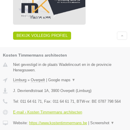
BEKIJK VOLLEDIG PROFIEL
Kosten Timmermans architecten
Niet gevestigd in de plaats Wadelincourt en in de provincie
Henegouwen.
Limburg
»
Overpelt
|
Google maps
▼
J. Devriendtstraat 1A
,
3900
Overpelt
(
Limburg
)
Tel:
011 64 61 71
, Fax:
011 64 61 71
, BTW-nr:
BE 0787 798 564
E-mail › Kosten Timmermans architecten
Website:
https://www.kostentimmermans.be
|
Screenshot
▼