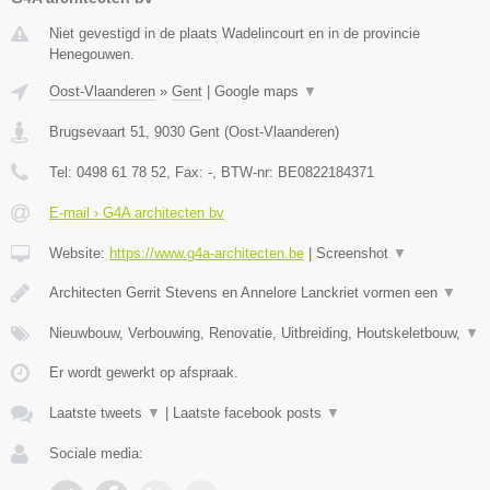
Niet gevestigd in de plaats Wadelincourt en in de provincie
Henegouwen.
Oost-Vlaanderen
»
Gent
|
Google maps
▼
Brugsevaart 51
,
9030
Gent
(
Oost-Vlaanderen
)
Tel:
0498 61 78 52
, Fax:
-
, BTW-nr:
BE0822184371
E-mail › G4A architecten bv
Website:
https://www.g4a-architecten.be
|
Screenshot
▼
Architecten Gerrit Stevens en Annelore Lanckriet vormen een
▼
Nieuwbouw, Verbouwing, Renovatie, Uitbreiding, Houtskeletbouw,
▼
Er wordt gewerkt op afspraak.
Laatste tweets
▼
|
Laatste facebook posts
▼
Sociale media: