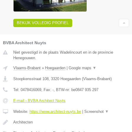
BEKIJK VOLLEDIG PROFIEL
BVBA Architect Nuyts
Niet gevestigd in de plaats Wadelincourt en in de provincie
Henegouwen.
Vlaams-Brabant
»
Hoegaarden
|
Google maps
▼
Stoopkensstraat 108
,
3320
Hoegaarden
(
Vlaams-Brabant
)
Tel:
0478416069
, Fax:
-
, BTW-nr:
be0847 935 297
E-mail › BVBA Architect Nuyts
Website:
https://www.architect-nuyts.be
|
Screenshot
▼
Architecten