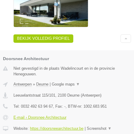
BEKIJK VOLLEDIG PROFIEL
Doorsnee Architectuur
Niet gevestigd in de plaats Wadelincourt en in de provincie
Henegouwen.
Antwerpen
»
Deurne
|
Google maps
▼
Leeuwlantstraat 115/101
,
2100
Deurne
(
Antwerpen
)
Tel:
0032 492 63 94 67
, Fax:
-
, BTW-nr:
1002.683.951
E-mail › Doorsnee Architectuur
Website:
https://doorsneearchitectuur.be
|
Screenshot
▼