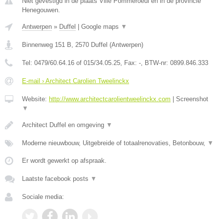
Niet gevestigd in de plaats Ville Pommeroeul en in de provincie
Henegouwen.
Antwerpen
»
Duffel
|
Google maps
▼
Binnenweg 151 B
,
2570
Duffel
(
Antwerpen
)
Tel:
0479/60.64.16 of 015/34.05.25
, Fax:
-
, BTW-nr:
0899.846.333
E-mail › Architect Carolien Tweelinckx
Website:
http://www.architectcarolientweelinckx.com
|
Screenshot
▼
Architect Duffel en omgeving
▼
Moderne nieuwbouw, Uitgebreide of totaalrenovaties, Betonbouw,
▼
Er wordt gewerkt op afspraak.
Laatste facebook posts
▼
Sociale media: