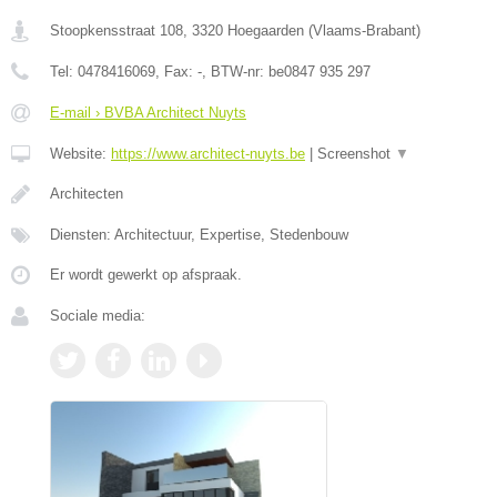
Stoopkensstraat 108
,
3320
Hoegaarden
(
Vlaams-Brabant
)
Tel:
0478416069
, Fax:
-
, BTW-nr:
be0847 935 297
E-mail › BVBA Architect Nuyts
Website:
https://www.architect-nuyts.be
|
Screenshot
▼
Architecten
Diensten: Architectuur, Expertise, Stedenbouw
Er wordt gewerkt op afspraak.
Sociale media: