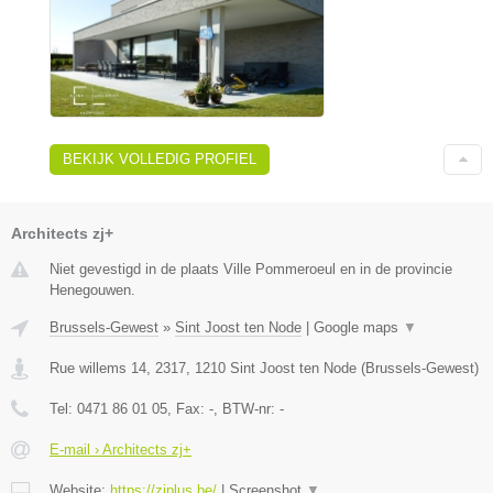
BEKIJK VOLLEDIG PROFIEL
Architects zj+
Niet gevestigd in de plaats Ville Pommeroeul en in de provincie
Henegouwen.
Brussels-Gewest
»
Sint Joost ten Node
|
Google maps
▼
Rue willems 14, 2317
,
1210
Sint Joost ten Node
(
Brussels-Gewest
)
Tel:
0471 86 01 05
, Fax:
-
, BTW-nr:
-
E-mail › Architects zj+
Website:
https://zjplus.be/
|
Screenshot
▼