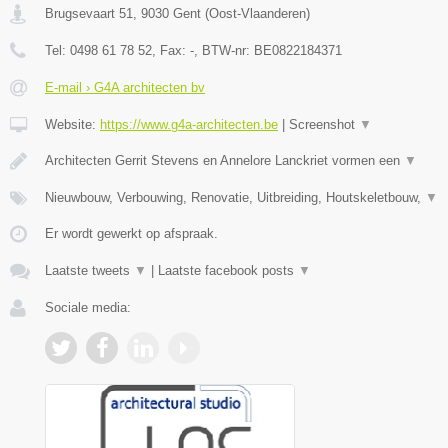
Brugsevaart 51
,
9030
Gent
(
Oost-Vlaanderen
)
Tel:
0498 61 78 52
, Fax:
-
, BTW-nr:
BE0822184371
E-mail › G4A architecten bv
Website:
https://www.g4a-architecten.be
|
Screenshot
▼
Architecten Gerrit Stevens en Annelore Lanckriet vormen een
▼
Nieuwbouw, Verbouwing, Renovatie, Uitbreiding, Houtskeletbouw,
▼
Er wordt gewerkt op afspraak.
Laatste tweets
▼
|
Laatste facebook posts
▼
Sociale media: