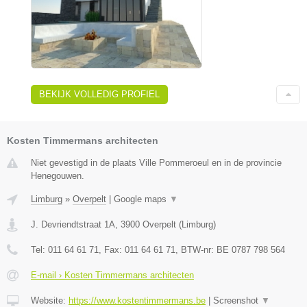
BEKIJK VOLLEDIG PROFIEL
Kosten Timmermans architecten
Niet gevestigd in de plaats Ville Pommeroeul en in de provincie
Henegouwen.
Limburg
»
Overpelt
|
Google maps
▼
J. Devriendtstraat 1A
,
3900
Overpelt
(
Limburg
)
Tel:
011 64 61 71
, Fax:
011 64 61 71
, BTW-nr:
BE 0787 798 564
E-mail › Kosten Timmermans architecten
Website:
https://www.kostentimmermans.be
|
Screenshot
▼