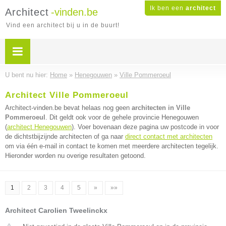
Ik ben een
architect
Architect
-vinden.be
Vind een architect bij u in de buurt!
U bent nu hier:
Home
»
Henegouwen
»
Ville Pommeroeul
Architect Ville Pommeroeul
Architect-vinden.be bevat helaas nog geen
architecten in Ville
Pommeroeul
. Dit geldt ook voor de gehele provincie Henegouwen
(
architect Henegouwen
). Voer bovenaan deze pagina uw postcode in voor
de dichtstbijzijnde architecten of ga naar
direct contact met architecten
om via één e-mail in contact te komen met meerdere architecten tegelijk.
Hieronder worden nu overige resultaten getoond.
1
2
3
4
5
»
»»
Architect Carolien Tweelinckx