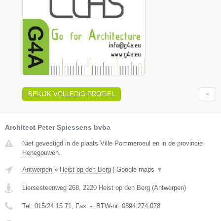
BEKIJK VOLLEDIG PROFIEL
Architect Peter Spiessens bvba
Niet gevestigd in de plaats Ville Pommeroeul en in de provincie
Henegouwen.
Antwerpen
»
Heist op den Berg
|
Google maps
▼
Liersesteenweg 268
,
2220
Heist op den Berg
(
Antwerpen
)
Tel:
015/24 15 71
, Fax:
-
, BTW-nr:
0894.274.078