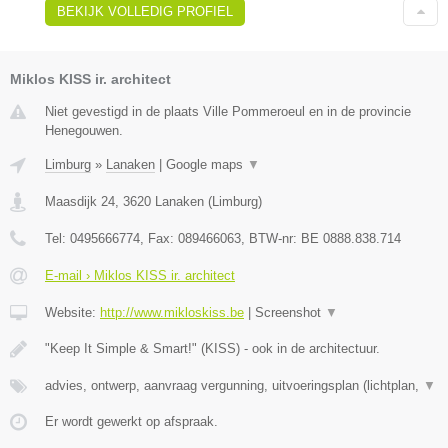
BEKIJK VOLLEDIG PROFIEL
Miklos KISS ir. architect
Niet gevestigd in de plaats Ville Pommeroeul en in de provincie
Henegouwen.
Limburg
»
Lanaken
|
Google maps
▼
Maasdijk 24
,
3620
Lanaken
(
Limburg
)
Tel:
0495666774
, Fax:
089466063
, BTW-nr:
BE 0888.838.714
E-mail › Miklos KISS ir. architect
Website:
http://www.mikloskiss.be
|
Screenshot
▼
"Keep It Simple & Smart!" (KISS) - ook in de architectuur.
advies, ontwerp, aanvraag vergunning, uitvoeringsplan (lichtplan,
▼
Er wordt gewerkt op afspraak.