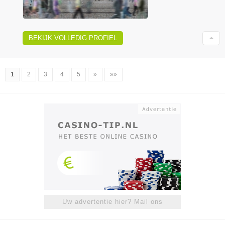
BEKIJK VOLLEDIG PROFIEL
1
2
3
4
5
»
»»
Uw advertentie hier? Mail ons