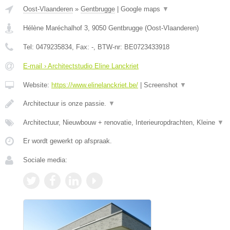
Oost-Vlaanderen
»
Gentbrugge
|
Google maps
▼
Hélène Maréchalhof 3
,
9050
Gentbrugge
(
Oost-Vlaanderen
)
Tel:
0479235834
, Fax:
-
, BTW-nr:
BE0723433918
E-mail › Architectstudio Eline Lanckriet
Website:
https://www.elinelanckriet.be/
|
Screenshot
▼
Architectuur is onze passie.
▼
Architectuur, Nieuwbouw + renovatie, Interieuropdrachten, Kleine
▼
Er wordt gewerkt op afspraak.
Sociale media: