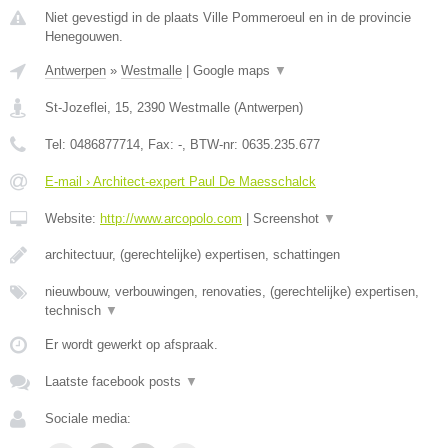
Niet gevestigd in de plaats Ville Pommeroeul en in de provincie
Henegouwen.
Antwerpen
»
Westmalle
|
Google maps
▼
St-Jozeflei, 15
,
2390
Westmalle
(
Antwerpen
)
Tel:
0486877714
, Fax:
-
, BTW-nr:
0635.235.677
E-mail › Architect-expert Paul De Maesschalck
Website:
http://www.arcopolo.com
|
Screenshot
▼
architectuur, (gerechtelijke) expertisen, schattingen
nieuwbouw, verbouwingen, renovaties, (gerechtelijke) expertisen,
technisch
▼
Er wordt gewerkt op afspraak.
Laatste facebook posts
▼
Sociale media: