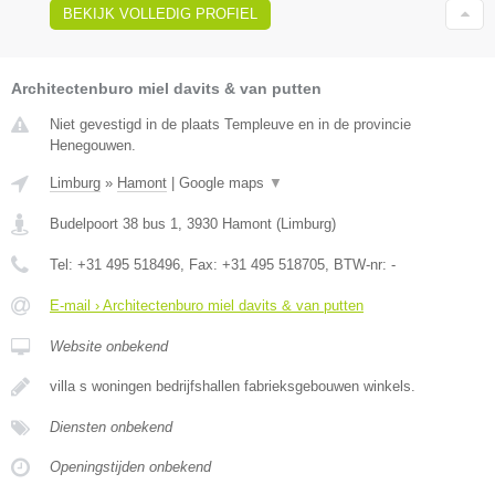
BEKIJK VOLLEDIG PROFIEL
Architectenburo miel davits & van putten
Niet gevestigd in de plaats Templeuve en in de provincie
Henegouwen.
Limburg
»
Hamont
|
Google maps
▼
Budelpoort 38 bus 1
,
3930
Hamont
(
Limburg
)
Tel:
+31 495 518496
, Fax:
+31 495 518705
, BTW-nr:
-
E-mail › Architectenburo miel davits & van putten
Website onbekend
villa s woningen bedrijfshallen fabrieksgebouwen winkels.
Diensten onbekend
Openingstijden onbekend