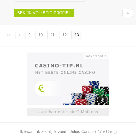
BEKIJK VOLLEDIG PROFIEL
««
«
9
10
11
12
13
Uw advertentie hier? Mail ons
Ik kwam, ik zocht, ik vond - Julius Caesar / 47 v.Chr. ;)