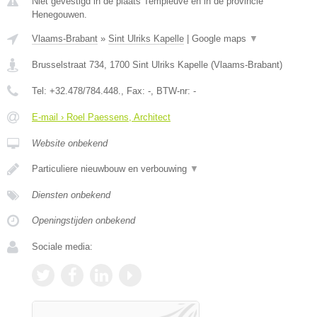
Niet gevestigd in de plaats Templeuve en in de provincie
Henegouwen.
Vlaams-Brabant
»
Sint Ulriks Kapelle
|
Google maps
▼
Brusselstraat 734
,
1700
Sint Ulriks Kapelle
(
Vlaams-Brabant
)
Tel:
+32.478/784.448.
, Fax:
-
, BTW-nr:
-
E-mail › Roel Paessens, Architect
Website onbekend
Particuliere nieuwbouw en verbouwing
▼
Diensten onbekend
Openingstijden onbekend
Sociale media: