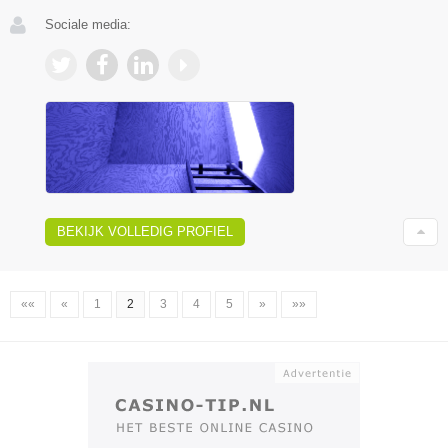
Sociale media:
BEKIJK VOLLEDIG PROFIEL
««
«
1
2
3
4
5
»
»»