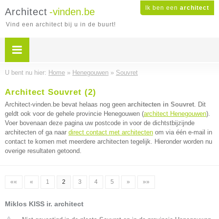
Ik ben een
architect
Architect
-vinden.be
Vind een architect bij u in de buurt!
U bent nu hier:
Home
»
Henegouwen
»
Souvret
Architect Souvret (2)
Architect-vinden.be bevat helaas nog geen
architecten in Souvret
. Dit
geldt ook voor de gehele provincie Henegouwen (
architect Henegouwen
).
Voer bovenaan deze pagina uw postcode in voor de dichtstbijzijnde
architecten of ga naar
direct contact met architecten
om via één e-mail in
contact te komen met meerdere architecten tegelijk. Hieronder worden nu
overige resultaten getoond.
««
«
1
2
3
4
5
»
»»
Miklos KISS ir. architect