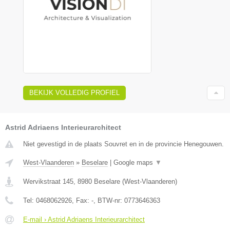
BEKIJK VOLLEDIG PROFIEL
Astrid Adriaens Interieurarchitect
Niet gevestigd in de plaats Souvret en in de provincie Henegouwen.
West-Vlaanderen
»
Beselare
|
Google maps
▼
Wervikstraat 145
,
8980
Beselare
(
West-Vlaanderen
)
Tel:
0468062926
, Fax:
-
, BTW-nr:
0773646363
E-mail › Astrid Adriaens Interieurarchitect