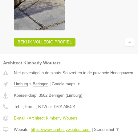
BEKIJK VOLLEDIG PROFIEL
Architect Kimberly Wouters
Niet gevestigd in de plaats Souvret en in de provincie Henegouwen.
Limburg
»
Beringen
|
Google maps
▼
Koersel-dorp
,
3582
Beringen
(
Limburg
)
Tel:
-
, Fax:
-
, BTW-nr:
0691746491
E-mail › Architect Kimberly Wouters
Website:
https://www.kimberlywouters.com
|
Screenshot
▼