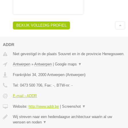
BEKIJK VOLLEDIG PROFIEL
ADDR
Niet gevestigd in de plaats Souvret en in de provincie Henegouwen.
Antwerpen
»
Antwerpen
|
Google maps
▼
Frankrijklei 34
,
2000
Antwerpen
(
Antwerpen
)
Tel:
0473 500 706
, Fax:
-
, BTW-nr:
-
E-mail › ADDR
Website:
http://www.addr.be
|
Screenshot
▼
Wij streven naar een hedendaagse architectuur waarin al uw
wensen en noden
▼