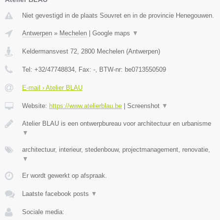
Niet gevestigd in de plaats Souvret en in de provincie Henegouwen.
Antwerpen
»
Mechelen
|
Google maps
▼
Keldermansvest 72
,
2800
Mechelen
(
Antwerpen
)
Tel:
+32/47748834
, Fax:
-
, BTW-nr:
be0713550509
E-mail › Atelier BLAU
Website:
https://www.atelierblau.be
|
Screenshot
▼
Atelier BLAU is een ontwerpbureau voor architectuur en urbanisme
▼
architectuur, interieur, stedenbouw, projectmanagement, renovatie,
▼
Er wordt gewerkt op afspraak.
Laatste facebook posts
▼
Sociale media: