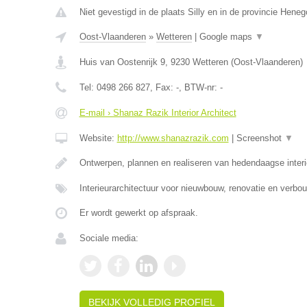
Niet gevestigd in de plaats Silly en in de provincie Hene
Oost-Vlaanderen
»
Wetteren
|
Google maps
▼
Huis van Oostenrijk 9
,
9230
Wetteren
(
Oost-Vlaanderen
)
Tel:
0498 266 827
, Fax:
-
, BTW-nr:
-
E-mail › Shanaz Razik Interior Architect
Website:
http://www.shanazrazik.com
|
Screenshot
▼
Ontwerpen, plannen en realiseren van hedendaagse inter
Interieurarchitectuur voor nieuwbouw, renovatie en ver
Er wordt gewerkt op afspraak.
Sociale media:
BEKIJK VOLLEDIG PROFIEL