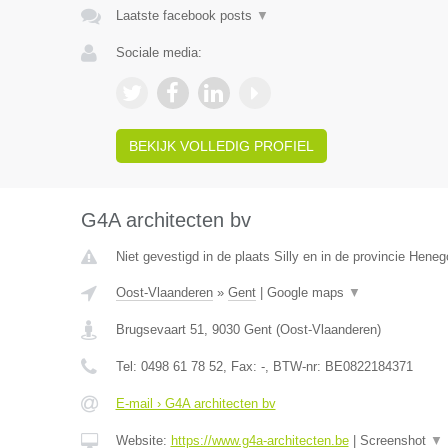
Laatste facebook posts
▼
Sociale media:
BEKIJK VOLLEDIG PROFIEL
G4A architecten bv
Niet gevestigd in de plaats Silly en in de provincie Hene
Oost-Vlaanderen
»
Gent
|
Google maps
▼
Brugsevaart 51
,
9030
Gent
(
Oost-Vlaanderen
)
Tel:
0498 61 78 52
, Fax:
-
, BTW-nr:
BE0822184371
E-mail › G4A architecten bv
Website:
https://www.g4a-architecten.be
|
Screenshot
▼