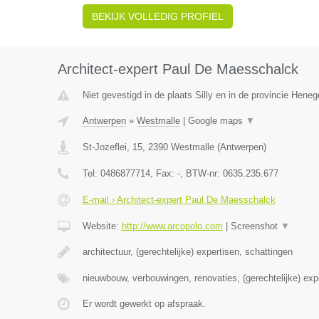
BEKIJK VOLLEDIG PROFIEL
Architect-expert Paul De Maesschalck
Niet gevestigd in de plaats Silly en in de provincie Hene
Antwerpen
»
Westmalle
|
Google maps
▼
St-Jozeflei, 15
,
2390
Westmalle
(
Antwerpen
)
Tel:
0486877714
, Fax:
-
, BTW-nr:
0635.235.677
E-mail › Architect-expert Paul De Maesschalck
Website:
http://www.arcopolo.com
|
Screenshot
▼
architectuur, (gerechtelijke) expertisen, schattingen
nieuwbouw, verbouwingen, renovaties, (gerechtelijke) exp
Er wordt gewerkt op afspraak.