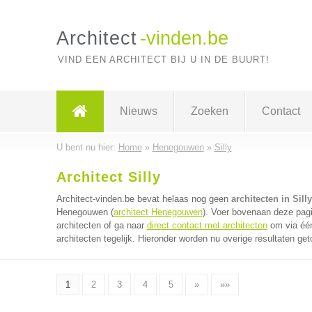
Architect
-vinden.be
VIND EEN ARCHITECT BIJ U IN DE BUURT!
Nieuws
Zoeken
Contact
U bent nu hier:
Home
»
Henegouwen
»
Silly
Architect Silly
Architect-vinden.be bevat helaas nog geen
architecten in Silly
Henegouwen (
architect Henegouwen
). Voer bovenaan deze pagi
architecten of ga naar
direct contact met architecten
om via één
architecten tegelijk. Hieronder worden nu overige resultaten get
1
2
3
4
5
»
»»