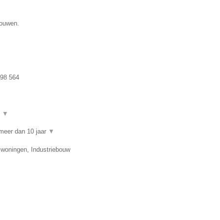
gouwen.
98 564
t
▼
meer dan 10 jaar
▼
swoningen, Industriebouw