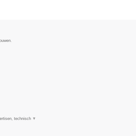
gouwen.
ertisen, technisch
▼