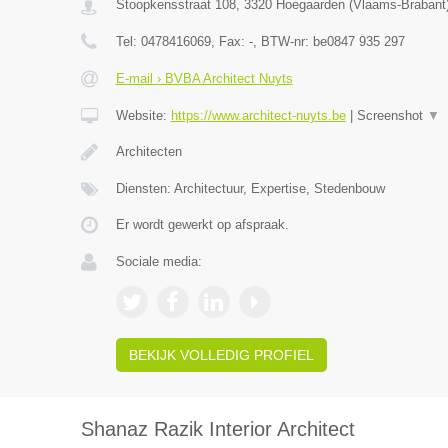
Stoopkensstraat 108
,
3320
Hoegaarden
(
Vlaams-Brabant
Tel:
0478416069
, Fax:
-
, BTW-nr:
be0847 935 297
E-mail › BVBA Architect Nuyts
Website:
https://www.architect-nuyts.be
|
Screenshot
▼
Architecten
Diensten: Architectuur, Expertise, Stedenbouw
Er wordt gewerkt op afspraak.
Sociale media:
BEKIJK VOLLEDIG PROFIEL
Shanaz Razik Interior Architect