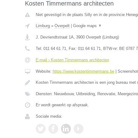
Kosten Timmermans architecten
Niet gevestigd in de plaats Silly en in de provincie Hene
Limburg
»
Overpelt
|
Google maps
▼
J. Devriendtstraat 1A
,
3900
Overpelt
(
Limburg
)
Tel:
011 64 61 71
, Fax:
011 64 61 71
, BTW-nr:
BE 0787 7
E-mail › Kosten Timmermans architecten
Website:
https://www.kostentimmermans.be
|
Screensho
Kosten Timmermans architecten is een jong bureau met 
Diensten: Nieuwbouw, Uitbreiding, Renovatie, Meergezin
Er wordt gewerkt op afspraak.
Sociale media: