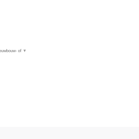
ieuwbouw- of
▼