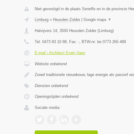
Niet gevestigd in de plaats Seneffe en in de provincie H
Limburg
»
Heusden Zolder
|
Google maps
▼
Halvijvers 14
,
3550
Heusden Zolder
(
Limburg
)
Tel:
0473 83 10 88
, Fax:
-
, BTW-nr:
be 0773 265 489
E-mail › Architect Erwin Vaes
Website onbekend
Zowel traditionele nieuwbouw, lage energie als passief w
Diensten onbekend
Openingstijden onbekend
Sociale media: