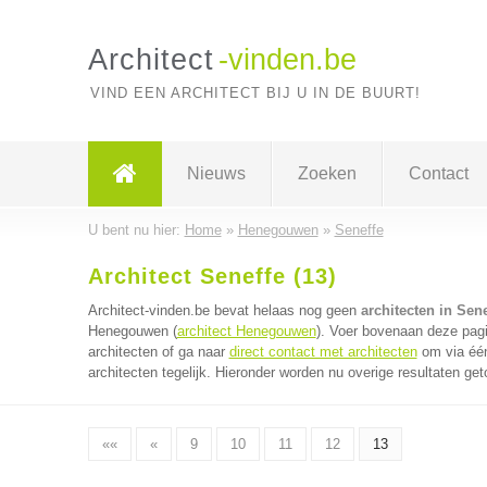
Architect
-vinden.be
VIND EEN ARCHITECT BIJ U IN DE BUURT!
Nieuws
Zoeken
Contact
U bent nu hier:
Home
»
Henegouwen
»
Seneffe
Architect Seneffe (13)
Architect-vinden.be bevat helaas nog geen
architecten in Sene
Henegouwen (
architect Henegouwen
). Voer bovenaan deze pagi
architecten of ga naar
direct contact met architecten
om via één
architecten tegelijk. Hieronder worden nu overige resultaten get
««
«
9
10
11
12
13