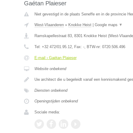
Gaétan Plaieser
Niet gevestigd in de plaats Seneffe en in de provincie H
West-Vlaanderen
»
Knokke Heist
|
Google maps
▼
Ramskapellestraat 83
,
8301
Knokke Heist
(
West-Vlaande
Tel:
+32 472/01.95.12
, Fax:
-
, BTW-nr:
0720.506.496
E-mail › Gaétan Plaieser
Website onbekend
Uw architect die u begeleidt vanaf een kennismakend ge
Diensten onbekend
Openingstijden onbekend
Sociale media: