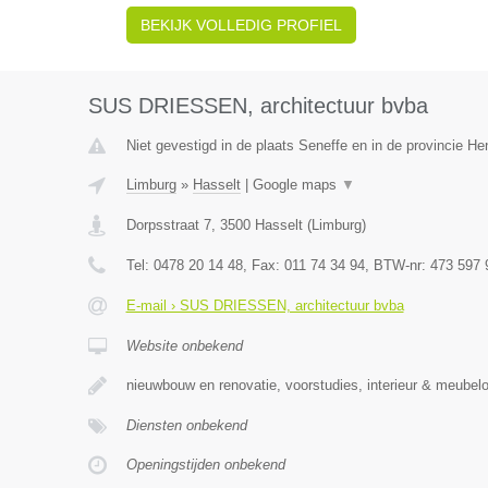
BEKIJK VOLLEDIG PROFIEL
SUS DRIESSEN, architectuur bvba
Niet gevestigd in de plaats Seneffe en in de provincie H
Limburg
»
Hasselt
|
Google maps
▼
Dorpsstraat 7
,
3500
Hasselt
(
Limburg
)
Tel:
0478 20 14 48
, Fax:
011 74 34 94
, BTW-nr:
473 597 
E-mail › SUS DRIESSEN, architectuur bvba
Website onbekend
nieuwbouw en renovatie, voorstudies, interieur & meubel
Diensten onbekend
Openingstijden onbekend