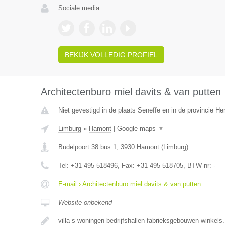
Sociale media:
BEKIJK VOLLEDIG PROFIEL
Architectenburo miel davits & van putten
Niet gevestigd in de plaats Seneffe en in de provincie H
Limburg
»
Hamont
|
Google maps
▼
Budelpoort 38 bus 1
,
3930
Hamont
(
Limburg
)
Tel:
+31 495 518496
, Fax:
+31 495 518705
, BTW-nr:
-
E-mail › Architectenburo miel davits & van putten
Website onbekend
villa s woningen bedrijfshallen fabrieksgebouwen winkels.