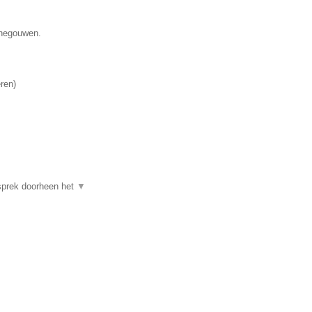
enegouwen.
ren
)
sprek doorheen het
▼