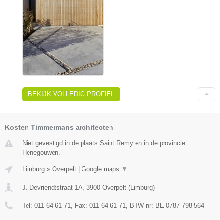
BEKIJK VOLLEDIG PROFIEL
Kosten Timmermans architecten
Niet gevestigd in de plaats Saint Remy en in de provincie
Henegouwen.
Limburg
»
Overpelt
|
Google maps
▼
J. Devriendtstraat 1A
,
3900
Overpelt
(
Limburg
)
Tel:
011 64 61 71
, Fax:
011 64 61 71
, BTW-nr:
BE 0787 798 564