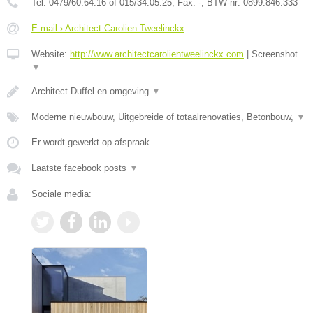
Tel:
0479/60.64.16 of 015/34.05.25
, Fax:
-
, BTW-nr:
0899.846.333
E-mail › Architect Carolien Tweelinckx
Website:
http://www.architectcarolientweelinckx.com
|
Screenshot
▼
Architect Duffel en omgeving
▼
Moderne nieuwbouw, Uitgebreide of totaalrenovaties, Betonbouw,
▼
Er wordt gewerkt op afspraak.
Laatste facebook posts
▼
Sociale media: