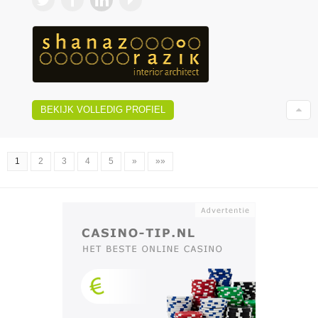
BEKIJK VOLLEDIG PROFIEL
1
2
3
4
5
»
»»