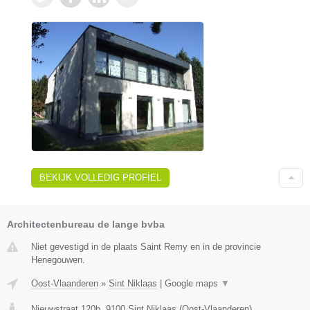
BEKIJK VOLLEDIG PROFIEL
Architectenbureau de lange bvba
Niet gevestigd in de plaats Saint Remy en in de provincie
Henegouwen.
Oost-Vlaanderen
»
Sint Niklaas
|
Google maps
▼
Nieuwstraat 120b
,
9100
Sint Niklaas
(
Oost-Vlaanderen
)