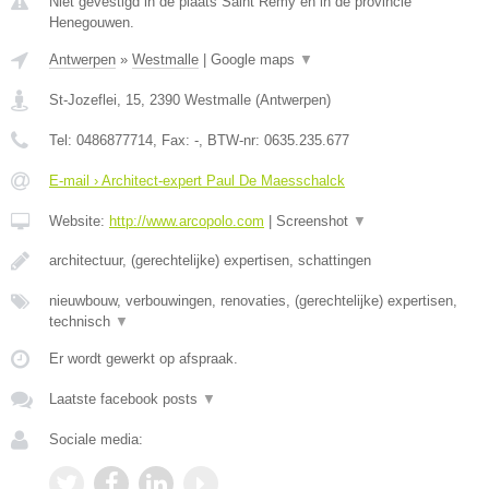
Niet gevestigd in de plaats Saint Remy en in de provincie
Henegouwen.
Antwerpen
»
Westmalle
|
Google maps
▼
St-Jozeflei, 15
,
2390
Westmalle
(
Antwerpen
)
Tel:
0486877714
, Fax:
-
, BTW-nr:
0635.235.677
E-mail › Architect-expert Paul De Maesschalck
Website:
http://www.arcopolo.com
|
Screenshot
▼
architectuur, (gerechtelijke) expertisen, schattingen
nieuwbouw, verbouwingen, renovaties, (gerechtelijke) expertisen,
technisch
▼
Er wordt gewerkt op afspraak.
Laatste facebook posts
▼
Sociale media: