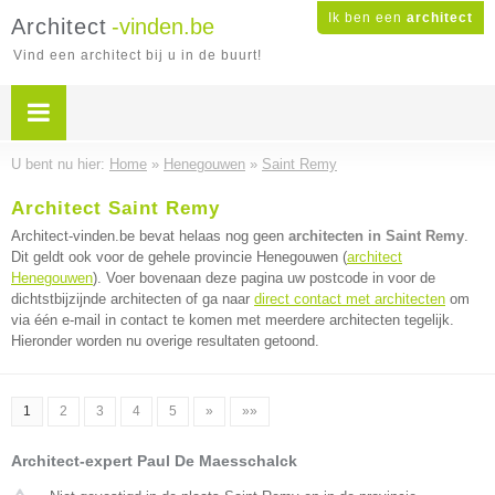
Ik ben een
architect
Architect
-vinden.be
Vind een architect bij u in de buurt!
U bent nu hier:
Home
»
Henegouwen
»
Saint Remy
Architect Saint Remy
Architect-vinden.be bevat helaas nog geen
architecten in Saint Remy
.
Dit geldt ook voor de gehele provincie Henegouwen (
architect
Henegouwen
). Voer bovenaan deze pagina uw postcode in voor de
dichtstbijzijnde architecten of ga naar
direct contact met architecten
om
via één e-mail in contact te komen met meerdere architecten tegelijk.
Hieronder worden nu overige resultaten getoond.
1
2
3
4
5
»
»»
Architect-expert Paul De Maesschalck