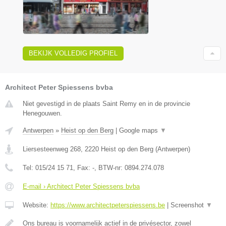
BEKIJK VOLLEDIG PROFIEL
Architect Peter Spiessens bvba
Niet gevestigd in de plaats Saint Remy en in de provincie
Henegouwen.
Antwerpen
»
Heist op den Berg
|
Google maps
▼
Liersesteenweg 268
,
2220
Heist op den Berg
(
Antwerpen
)
Tel:
015/24 15 71
, Fax:
-
, BTW-nr:
0894.274.078
E-mail › Architect Peter Spiessens bvba
Website:
https://www.architectpeterspiessens.be
|
Screenshot
▼
Ons bureau is voornamelijk actief in de privésector, zowel