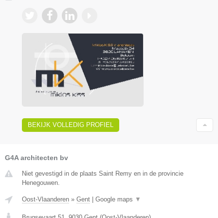
BEKIJK VOLLEDIG PROFIEL
G4A architecten bv
Niet gevestigd in de plaats Saint Remy en in de provincie
Henegouwen.
Oost-Vlaanderen
»
Gent
|
Google maps
▼
Brugsevaart 51
,
9030
Gent
(
Oost-Vlaanderen
)