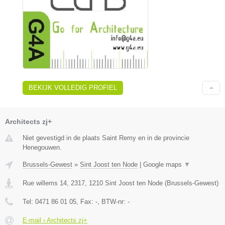
BEKIJK VOLLEDIG PROFIEL
Architects zj+
Niet gevestigd in de plaats Saint Remy en in de provincie
Henegouwen.
Brussels-Gewest
»
Sint Joost ten Node
|
Google maps
▼
Rue willems 14, 2317
,
1210
Sint Joost ten Node
(
Brussels-Gewest
)
Tel:
0471 86 01 05
, Fax:
-
, BTW-nr:
-
E-mail › Architects zj+