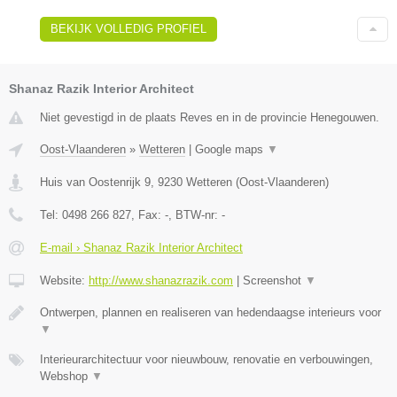
BEKIJK VOLLEDIG PROFIEL
Shanaz Razik Interior Architect
Niet gevestigd in de plaats Reves en in de provincie Henegouwen.
Oost-Vlaanderen
»
Wetteren
|
Google maps
▼
Huis van Oostenrijk 9
,
9230
Wetteren
(
Oost-Vlaanderen
)
Tel:
0498 266 827
, Fax:
-
, BTW-nr:
-
E-mail › Shanaz Razik Interior Architect
Website:
http://www.shanazrazik.com
|
Screenshot
▼
Ontwerpen, plannen en realiseren van hedendaagse interieurs voor
▼
Interieurarchitectuur voor nieuwbouw, renovatie en verbouwingen,
Webshop
▼