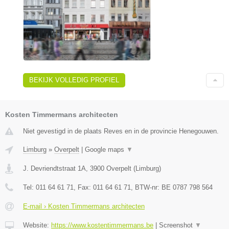
BEKIJK VOLLEDIG PROFIEL
Kosten Timmermans architecten
Niet gevestigd in de plaats Reves en in de provincie Henegouwen.
Limburg
»
Overpelt
|
Google maps
▼
J. Devriendtstraat 1A
,
3900
Overpelt
(
Limburg
)
Tel:
011 64 61 71
, Fax:
011 64 61 71
, BTW-nr:
BE 0787 798 564
E-mail › Kosten Timmermans architecten
Website:
https://www.kostentimmermans.be
|
Screenshot
▼