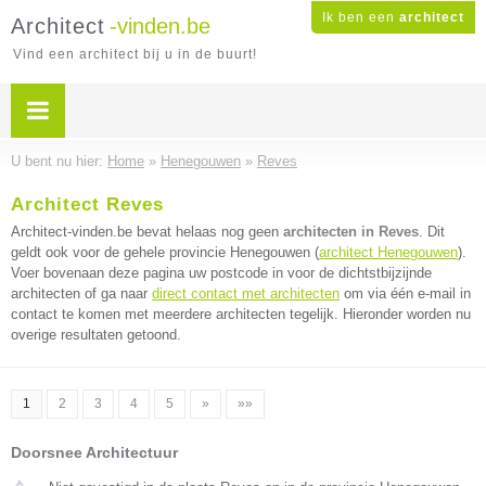
Ik ben een
architect
Architect
-vinden.be
Vind een architect bij u in de buurt!
U bent nu hier:
Home
»
Henegouwen
»
Reves
Architect Reves
Architect-vinden.be bevat helaas nog geen
architecten in Reves
. Dit
geldt ook voor de gehele provincie Henegouwen (
architect Henegouwen
).
Voer bovenaan deze pagina uw postcode in voor de dichtstbijzijnde
architecten of ga naar
direct contact met architecten
om via één e-mail in
contact te komen met meerdere architecten tegelijk. Hieronder worden nu
overige resultaten getoond.
1
2
3
4
5
»
»»
Doorsnee Architectuur