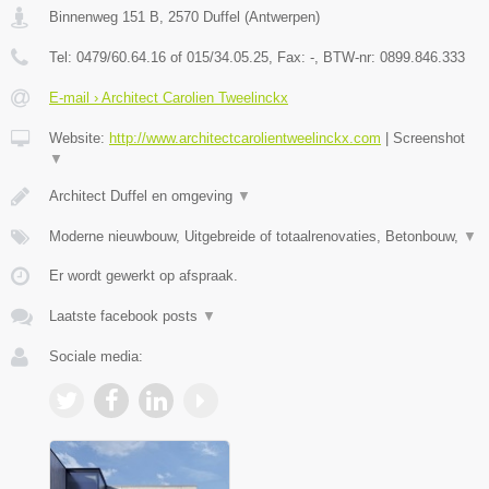
Binnenweg 151 B
,
2570
Duffel
(
Antwerpen
)
Tel:
0479/60.64.16 of 015/34.05.25
, Fax:
-
, BTW-nr:
0899.846.333
E-mail › Architect Carolien Tweelinckx
Website:
http://www.architectcarolientweelinckx.com
|
Screenshot
▼
Architect Duffel en omgeving
▼
Moderne nieuwbouw, Uitgebreide of totaalrenovaties, Betonbouw,
▼
Er wordt gewerkt op afspraak.
Laatste facebook posts
▼
Sociale media: