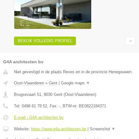
BEKIJK VOLLEDIG PROFIEL
G4A architecten bv
Niet gevestigd in de plaats Reves en in de provincie Henegouwen.
Oost-Vlaanderen
»
Gent
|
Google maps
▼
Brugsevaart 51
,
9030
Gent
(
Oost-Vlaanderen
)
Tel:
0498 61 78 52
, Fax:
-
, BTW-nr:
BE0822184371
E-mail › G4A architecten bv
Website:
https://www.g4a-architecten.be
|
Screenshot
▼