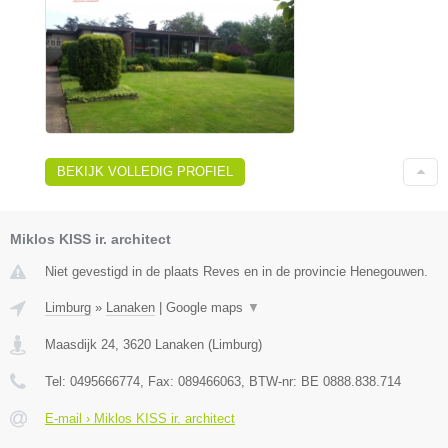
BEKIJK VOLLEDIG PROFIEL
Miklos KISS ir. architect
Niet gevestigd in de plaats Reves en in de provincie Henegouwen.
Limburg
»
Lanaken
|
Google maps
▼
Maasdijk 24
,
3620
Lanaken
(
Limburg
)
Tel:
0495666774
, Fax:
089466063
, BTW-nr:
BE 0888.838.714
E-mail › Miklos KISS ir. architect