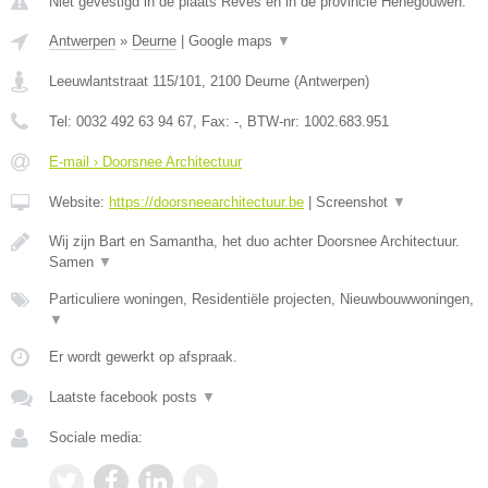
Niet gevestigd in de plaats Reves en in de provincie Henegouwen.
Antwerpen
»
Deurne
|
Google maps
▼
Leeuwlantstraat 115/101
,
2100
Deurne
(
Antwerpen
)
Tel:
0032 492 63 94 67
, Fax:
-
, BTW-nr:
1002.683.951
E-mail › Doorsnee Architectuur
Website:
https://doorsneearchitectuur.be
|
Screenshot
▼
Wij zijn Bart en Samantha, het duo achter Doorsnee Architectuur.
Samen
▼
Particuliere woningen, Residentiële projecten, Nieuwbouwwoningen,
▼
Er wordt gewerkt op afspraak.
Laatste facebook posts
▼
Sociale media: