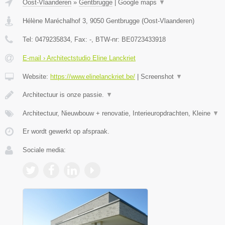
Oost-Vlaanderen
»
Gentbrugge
|
Google maps
▼
Hélène Maréchalhof 3
,
9050
Gentbrugge
(
Oost-Vlaanderen
)
Tel:
0479235834
, Fax:
-
, BTW-nr:
BE0723433918
E-mail › Architectstudio Eline Lanckriet
Website:
https://www.elinelanckriet.be/
|
Screenshot
▼
Architectuur is onze passie.
▼
Architectuur, Nieuwbouw + renovatie, Interieuropdrachten, Kleine
▼
Er wordt gewerkt op afspraak.
Sociale media: