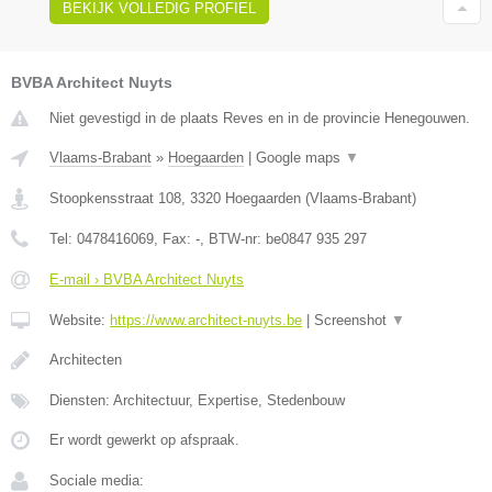
BEKIJK VOLLEDIG PROFIEL
BVBA Architect Nuyts
Niet gevestigd in de plaats Reves en in de provincie Henegouwen.
Vlaams-Brabant
»
Hoegaarden
|
Google maps
▼
Stoopkensstraat 108
,
3320
Hoegaarden
(
Vlaams-Brabant
)
Tel:
0478416069
, Fax:
-
, BTW-nr:
be0847 935 297
E-mail › BVBA Architect Nuyts
Website:
https://www.architect-nuyts.be
|
Screenshot
▼
Architecten
Diensten: Architectuur, Expertise, Stedenbouw
Er wordt gewerkt op afspraak.
Sociale media: