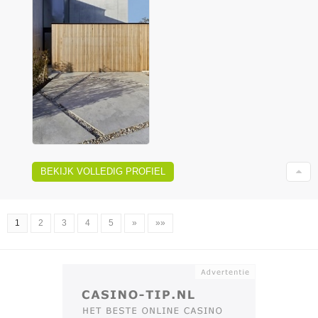
BEKIJK VOLLEDIG PROFIEL
1
2
3
4
5
»
»»