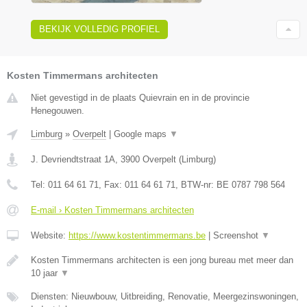
BEKIJK VOLLEDIG PROFIEL
Kosten Timmermans architecten
Niet gevestigd in de plaats Quievrain en in de provincie
Henegouwen.
Limburg
»
Overpelt
|
Google maps
▼
J. Devriendtstraat 1A
,
3900
Overpelt
(
Limburg
)
Tel:
011 64 61 71
, Fax:
011 64 61 71
, BTW-nr:
BE 0787 798 564
E-mail › Kosten Timmermans architecten
Website:
https://www.kostentimmermans.be
|
Screenshot
▼
Kosten Timmermans architecten is een jong bureau met meer dan
10 jaar
▼
Diensten: Nieuwbouw, Uitbreiding, Renovatie, Meergezinswoningen,