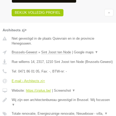
BEKIJK VOLLEDIG PROFIEL
Architects zj+
Niet gevestigd in de plaats Quievrain en in de provincie
Henegouwen.
Brussels-Gewest
»
Sint Joost ten Node
|
Google maps
▼
Rue willems 14, 2317
,
1210
Sint Joost ten Node
(
Brussels-Gewest
)
Tel:
0471 86 01 05
, Fax:
-
, BTW-nr:
-
E-mail › Architects zj+
Website:
https://zjplus.be/
|
Screenshot
▼
Wij zijn een architectenbureau gevestigd in Brussel. Wij focussen
▼
Totale renovatie, Energiezuinige renovatie, Nieuwbouw - villa,
▼