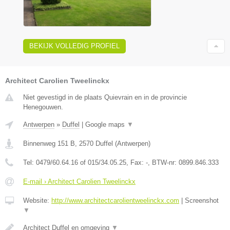
BEKIJK VOLLEDIG PROFIEL
Architect Carolien Tweelinckx
Niet gevestigd in de plaats Quievrain en in de provincie
Henegouwen.
Antwerpen
»
Duffel
|
Google maps
▼
Binnenweg 151 B
,
2570
Duffel
(
Antwerpen
)
Tel:
0479/60.64.16 of 015/34.05.25
, Fax:
-
, BTW-nr:
0899.846.333
E-mail › Architect Carolien Tweelinckx
Website:
http://www.architectcarolientweelinckx.com
|
Screenshot
▼
Architect Duffel en omgeving
▼