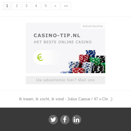
1
2
3
4
5
»
»»
Uw advertentie hier? Mail ons
Ik kwam, ik zocht, ik vond - Julius Caesar / 47 v.Chr. ;)