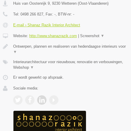
Huis van Oostenrijk 9
,
9230
Wetteren
(
Oost-Vlaanderen
)
Tel:
0498 266 827
, Fax:
-
, BTW-nr:
-
E-mail › Shanaz Razik Interior Architect
Website:
http://www.shanazrazik.com
|
Screenshot
▼
Ontwerpen, plannen en realiseren van hedendaagse interieurs voor
▼
Interieurarchitectuur voor nieuwbouw, renovatie en verbouwingen,
Webshop
▼
Er wordt gewerkt op afspraak.
Sociale media: