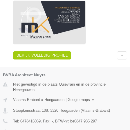
BEKIJK VOLLEDIG PROFIEL
BVBA Architect Nuyts
Niet gevestigd in de plaats Quievrain en in de provincie
Henegouwen.
Vlaams-Brabant
»
Hoegaarden
|
Google maps
▼
Stoopkensstraat 108
,
3320
Hoegaarden
(
Vlaams-Brabant
)
Tel:
0478416069
, Fax:
-
, BTW-nr:
be0847 935 297