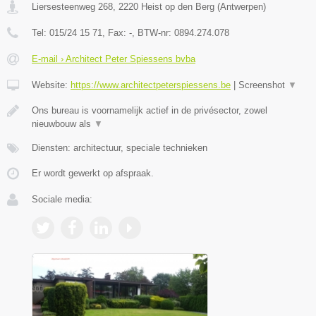
Liersesteenweg 268
,
2220
Heist op den Berg
(
Antwerpen
)
Tel:
015/24 15 71
, Fax:
-
, BTW-nr:
0894.274.078
E-mail › Architect Peter Spiessens bvba
Website:
https://www.architectpeterspiessens.be
|
Screenshot
▼
Ons bureau is voornamelijk actief in de privésector, zowel
nieuwbouw als
▼
Diensten: architectuur, speciale technieken
Er wordt gewerkt op afspraak.
Sociale media: