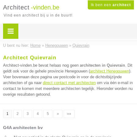
Ik ben een
architect
Architect
-vinden.be
Vind een architect bij u in de buurt!
U bent nu hier:
Home
»
Henegouwen
»
Quievrain
Architect Quievrain
Architect-vinden.be bevat helaas nog geen
architecten in Quievrain
. Dit
geldt ook voor de gehele provincie Henegouwen (
architect Henegouwen
).
Voer bovenaan deze pagina uw postcode in voor de dichtstbijzijnde
architecten of ga naar
direct contact met architecten
om via één e-mail in
contact te komen met meerdere architecten tegelijk. Hieronder worden nu
overige resultaten getoond.
1
2
3
4
5
»
»»
G4A architecten bv