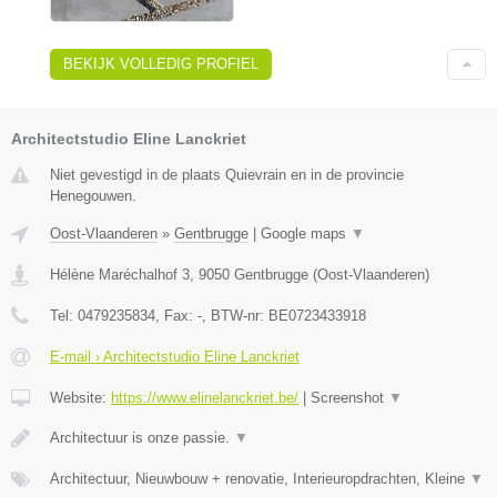
BEKIJK VOLLEDIG PROFIEL
Architectstudio Eline Lanckriet
Niet gevestigd in de plaats Quievrain en in de provincie
Henegouwen.
Oost-Vlaanderen
»
Gentbrugge
|
Google maps
▼
Hélène Maréchalhof 3
,
9050
Gentbrugge
(
Oost-Vlaanderen
)
Tel:
0479235834
, Fax:
-
, BTW-nr:
BE0723433918
E-mail › Architectstudio Eline Lanckriet
Website:
https://www.elinelanckriet.be/
|
Screenshot
▼
Architectuur is onze passie.
▼
Architectuur, Nieuwbouw + renovatie, Interieuropdrachten, Kleine
▼