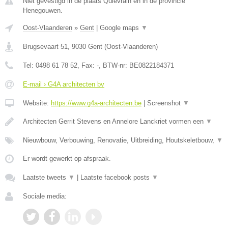
Niet gevestigd in de plaats Quievrain en in de provincie
Henegouwen.
Oost-Vlaanderen
»
Gent
|
Google maps
▼
Brugsevaart 51
,
9030
Gent
(
Oost-Vlaanderen
)
Tel:
0498 61 78 52
, Fax:
-
, BTW-nr:
BE0822184371
E-mail › G4A architecten bv
Website:
https://www.g4a-architecten.be
|
Screenshot
▼
Architecten Gerrit Stevens en Annelore Lanckriet vormen een
▼
Nieuwbouw, Verbouwing, Renovatie, Uitbreiding, Houtskeletbouw,
▼
Er wordt gewerkt op afspraak.
Laatste tweets
▼
|
Laatste facebook posts
▼
Sociale media: