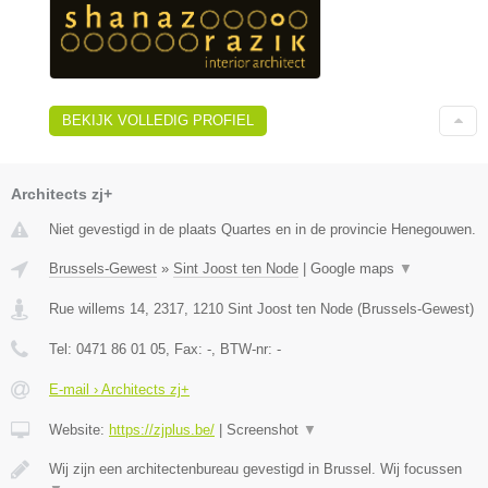
BEKIJK VOLLEDIG PROFIEL
Architects zj+
Niet gevestigd in de plaats Quartes en in de provincie Henegouwen.
Brussels-Gewest
»
Sint Joost ten Node
|
Google maps
▼
Rue willems 14, 2317
,
1210
Sint Joost ten Node
(
Brussels-Gewest
)
Tel:
0471 86 01 05
, Fax:
-
, BTW-nr:
-
E-mail › Architects zj+
Website:
https://zjplus.be/
|
Screenshot
▼
Wij zijn een architectenbureau gevestigd in Brussel. Wij focussen