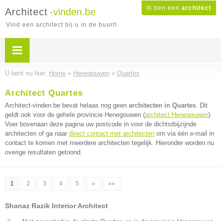
Ik ben een
architect
Architect
-vinden.be
Vind een architect bij u in de buurt!
U bent nu hier:
Home
»
Henegouwen
»
Quartes
Architect Quartes
Architect-vinden.be bevat helaas nog geen
architecten in Quartes
. Dit
geldt ook voor de gehele provincie Henegouwen (
architect Henegouwen
).
Voer bovenaan deze pagina uw postcode in voor de dichtstbijzijnde
architecten of ga naar
direct contact met architecten
om via één e-mail in
contact te komen met meerdere architecten tegelijk. Hieronder worden nu
overige resultaten getoond.
1
2
3
4
5
»
»»
Shanaz Razik Interior Architect