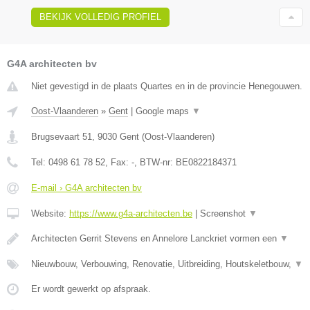
BEKIJK VOLLEDIG PROFIEL
G4A architecten bv
Niet gevestigd in de plaats Quartes en in de provincie Henegouwen.
Oost-Vlaanderen
»
Gent
|
Google maps
▼
Brugsevaart 51
,
9030
Gent
(
Oost-Vlaanderen
)
Tel:
0498 61 78 52
, Fax:
-
, BTW-nr:
BE0822184371
E-mail › G4A architecten bv
Website:
https://www.g4a-architecten.be
|
Screenshot
▼
Architecten Gerrit Stevens en Annelore Lanckriet vormen een
▼
Nieuwbouw, Verbouwing, Renovatie, Uitbreiding, Houtskeletbouw,
▼
Er wordt gewerkt op afspraak.