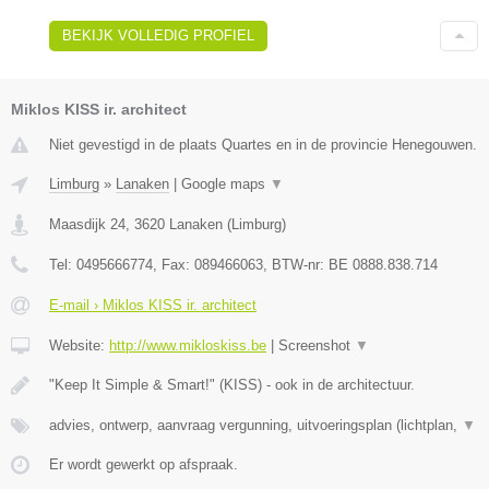
BEKIJK VOLLEDIG PROFIEL
Miklos KISS ir. architect
Niet gevestigd in de plaats Quartes en in de provincie Henegouwen.
Limburg
»
Lanaken
|
Google maps
▼
Maasdijk 24
,
3620
Lanaken
(
Limburg
)
Tel:
0495666774
, Fax:
089466063
, BTW-nr:
BE 0888.838.714
E-mail › Miklos KISS ir. architect
Website:
http://www.mikloskiss.be
|
Screenshot
▼
"Keep It Simple & Smart!" (KISS) - ook in de architectuur.
advies, ontwerp, aanvraag vergunning, uitvoeringsplan (lichtplan,
▼
Er wordt gewerkt op afspraak.