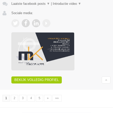
Laatste facebook posts
▼
|
Introductie video
▼
Sociale media:
BEKIJK VOLLEDIG PROFIEL
1
2
3
4
5
»
»»