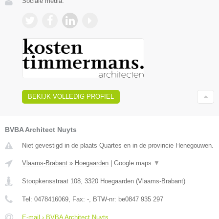
Sociale media:
BEKIJK VOLLEDIG PROFIEL
BVBA Architect Nuyts
Niet gevestigd in de plaats Quartes en in de provincie Henegouwen.
Vlaams-Brabant
»
Hoegaarden
|
Google maps
▼
Stoopkensstraat 108
,
3320
Hoegaarden
(
Vlaams-Brabant
)
Tel:
0478416069
, Fax:
-
, BTW-nr:
be0847 935 297
E-mail › BVBA Architect Nuyts