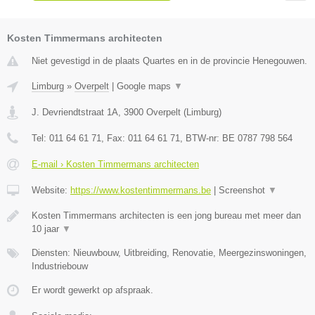
Kosten Timmermans architecten
Niet gevestigd in de plaats Quartes en in de provincie Henegouwen.
Limburg
»
Overpelt
|
Google maps
▼
J. Devriendtstraat 1A
,
3900
Overpelt
(
Limburg
)
Tel:
011 64 61 71
, Fax:
011 64 61 71
, BTW-nr:
BE 0787 798 564
E-mail › Kosten Timmermans architecten
Website:
https://www.kostentimmermans.be
|
Screenshot
▼
Kosten Timmermans architecten is een jong bureau met meer dan
10 jaar
▼
Diensten: Nieuwbouw, Uitbreiding, Renovatie, Meergezinswoningen,
Industriebouw
Er wordt gewerkt op afspraak.