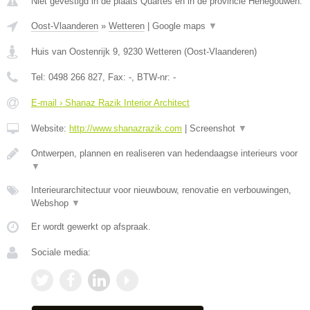
Niet gevestigd in de plaats Quartes en in de provincie Henegouwen.
Oost-Vlaanderen
»
Wetteren
|
Google maps
▼
Huis van Oostenrijk 9
,
9230
Wetteren
(
Oost-Vlaanderen
)
Tel:
0498 266 827
, Fax:
-
, BTW-nr:
-
E-mail › Shanaz Razik Interior Architect
Website:
http://www.shanazrazik.com
|
Screenshot
▼
Ontwerpen, plannen en realiseren van hedendaagse interieurs voor
▼
Interieurarchitectuur voor nieuwbouw, renovatie en verbouwingen,
Webshop
▼
Er wordt gewerkt op afspraak.
Sociale media: