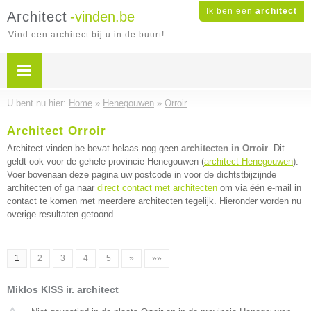
Ik ben een
architect
Architect
-vinden.be
Vind een architect bij u in de buurt!
U bent nu hier:
Home
»
Henegouwen
»
Orroir
Architect Orroir
Architect-vinden.be bevat helaas nog geen
architecten in Orroir
. Dit
geldt ook voor de gehele provincie Henegouwen (
architect Henegouwen
).
Voer bovenaan deze pagina uw postcode in voor de dichtstbijzijnde
architecten of ga naar
direct contact met architecten
om via één e-mail in
contact te komen met meerdere architecten tegelijk. Hieronder worden nu
overige resultaten getoond.
1
2
3
4
5
»
»»
Miklos KISS ir. architect