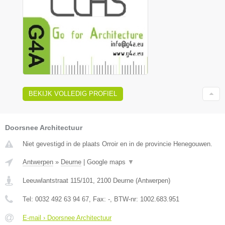
BEKIJK VOLLEDIG PROFIEL
Doorsnee Architectuur
Niet gevestigd in de plaats Orroir en in de provincie Henegouwen.
Antwerpen
»
Deurne
|
Google maps
▼
Leeuwlantstraat 115/101
,
2100
Deurne
(
Antwerpen
)
Tel:
0032 492 63 94 67
, Fax:
-
, BTW-nr:
1002.683.951
E-mail › Doorsnee Architectuur