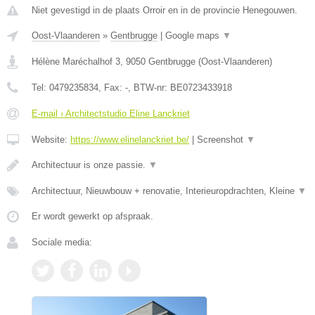
Niet gevestigd in de plaats Orroir en in de provincie Henegouwen.
Oost-Vlaanderen
»
Gentbrugge
|
Google maps
▼
Hélène Maréchalhof 3
,
9050
Gentbrugge
(
Oost-Vlaanderen
)
Tel:
0479235834
, Fax:
-
, BTW-nr:
BE0723433918
E-mail › Architectstudio Eline Lanckriet
Website:
https://www.elinelanckriet.be/
|
Screenshot
▼
Architectuur is onze passie.
▼
Architectuur, Nieuwbouw + renovatie, Interieuropdrachten, Kleine
▼
Er wordt gewerkt op afspraak.
Sociale media: