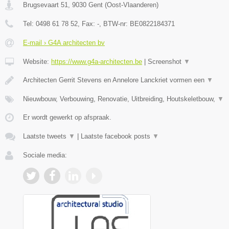
Brugsevaart 51
,
9030
Gent
(
Oost-Vlaanderen
)
Tel:
0498 61 78 52
, Fax:
-
, BTW-nr:
BE0822184371
E-mail › G4A architecten bv
Website:
https://www.g4a-architecten.be
|
Screenshot
▼
Architecten Gerrit Stevens en Annelore Lanckriet vormen een
▼
Nieuwbouw, Verbouwing, Renovatie, Uitbreiding, Houtskeletbouw,
▼
Er wordt gewerkt op afspraak.
Laatste tweets
▼
|
Laatste facebook posts
▼
Sociale media: