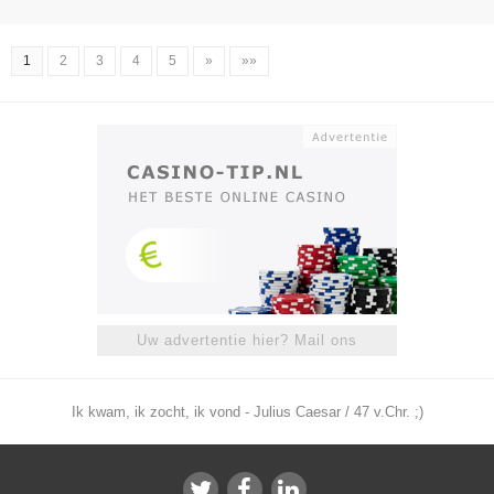
1
2
3
4
5
»
»»
Uw advertentie hier? Mail ons
Ik kwam, ik zocht, ik vond - Julius Caesar / 47 v.Chr. ;)