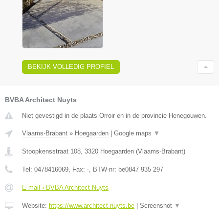
BEKIJK VOLLEDIG PROFIEL
BVBA Architect Nuyts
Niet gevestigd in de plaats Orroir en in de provincie Henegouwen.
Vlaams-Brabant
»
Hoegaarden
|
Google maps
▼
Stoopkensstraat 108
,
3320
Hoegaarden
(
Vlaams-Brabant
)
Tel:
0478416069
, Fax:
-
, BTW-nr:
be0847 935 297
E-mail › BVBA Architect Nuyts
Website:
https://www.architect-nuyts.be
|
Screenshot
▼