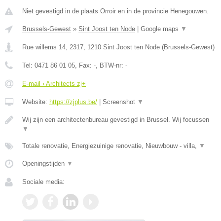
Niet gevestigd in de plaats Orroir en in de provincie Henegouwen.
Brussels-Gewest
»
Sint Joost ten Node
|
Google maps
▼
Rue willems 14, 2317
,
1210
Sint Joost ten Node
(
Brussels-Gewest
)
Tel:
0471 86 01 05
, Fax:
-
, BTW-nr:
-
E-mail › Architects zj+
Website:
https://zjplus.be/
|
Screenshot
▼
Wij zijn een architectenbureau gevestigd in Brussel. Wij focussen
▼
Totale renovatie, Energiezuinige renovatie, Nieuwbouw - villa,
▼
Openingstijden
▼
Sociale media: