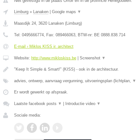
Niet gevestigd in de plaats Orroir en in de provincie Henegouwen.
Limburg
»
Lanaken
|
Google maps
▼
Maasdijk 24
,
3620
Lanaken
(
Limburg
)
Tel:
0495666774
, Fax:
089466063
, BTW-nr:
BE 0888.838.714
E-mail › Miklos KISS ir. architect
Website:
http://www.mikloskiss.be
|
Screenshot
▼
"Keep It Simple & Smart!" (KISS) - ook in de architectuur.
advies, ontwerp, aanvraag vergunning, uitvoeringsplan (lichtplan,
▼
Er wordt gewerkt op afspraak.
Laatste facebook posts
▼
|
Introductie video
▼
Sociale media: