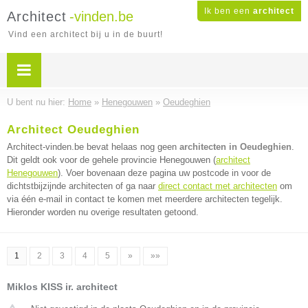
Ik ben een
architect
Architect
-vinden.be
Vind een architect bij u in de buurt!
U bent nu hier:
Home
»
Henegouwen
»
Oeudeghien
Architect Oeudeghien
Architect-vinden.be bevat helaas nog geen
architecten in Oeudeghien
.
Dit geldt ook voor de gehele provincie Henegouwen (
architect
Henegouwen
). Voer bovenaan deze pagina uw postcode in voor de
dichtstbijzijnde architecten of ga naar
direct contact met architecten
om
via één e-mail in contact te komen met meerdere architecten tegelijk.
Hieronder worden nu overige resultaten getoond.
1
2
3
4
5
»
»»
Miklos KISS ir. architect