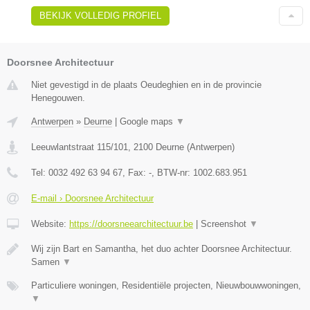
BEKIJK VOLLEDIG PROFIEL
Doorsnee Architectuur
Niet gevestigd in de plaats Oeudeghien en in de provincie
Henegouwen.
Antwerpen
»
Deurne
|
Google maps
▼
Leeuwlantstraat 115/101
,
2100
Deurne
(
Antwerpen
)
Tel:
0032 492 63 94 67
, Fax:
-
, BTW-nr:
1002.683.951
E-mail › Doorsnee Architectuur
Website:
https://doorsneearchitectuur.be
|
Screenshot
▼
Wij zijn Bart en Samantha, het duo achter Doorsnee Architectuur.
Samen
▼
Particuliere woningen, Residentiële projecten, Nieuwbouwwoningen,
▼