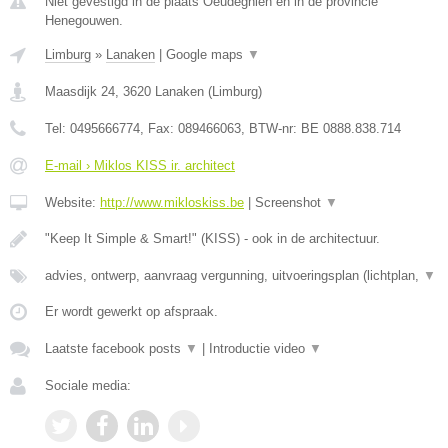
Niet gevestigd in de plaats Oeudeghien en in de provincie
Henegouwen.
Limburg
»
Lanaken
|
Google maps
▼
Maasdijk 24
,
3620
Lanaken
(
Limburg
)
Tel:
0495666774
, Fax:
089466063
, BTW-nr:
BE 0888.838.714
E-mail › Miklos KISS ir. architect
Website:
http://www.mikloskiss.be
|
Screenshot
▼
"Keep It Simple & Smart!" (KISS) - ook in de architectuur.
advies, ontwerp, aanvraag vergunning, uitvoeringsplan (lichtplan,
▼
Er wordt gewerkt op afspraak.
Laatste facebook posts
▼
|
Introductie video
▼
Sociale media: