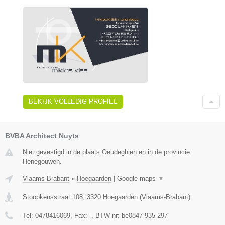
BEKIJK VOLLEDIG PROFIEL
BVBA Architect Nuyts
Niet gevestigd in de plaats Oeudeghien en in de provincie
Henegouwen.
Vlaams-Brabant
»
Hoegaarden
|
Google maps
▼
Stoopkensstraat 108
,
3320
Hoegaarden
(
Vlaams-Brabant
)
Tel:
0478416069
, Fax:
-
, BTW-nr:
be0847 935 297