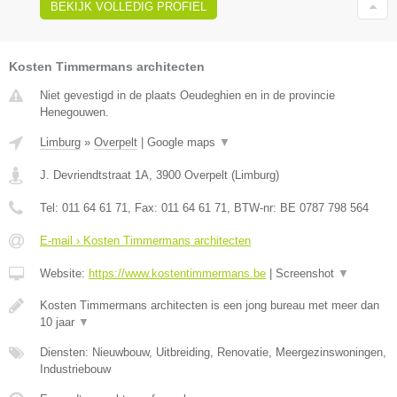
BEKIJK VOLLEDIG PROFIEL
Kosten Timmermans architecten
Niet gevestigd in de plaats Oeudeghien en in de provincie
Henegouwen.
Limburg
»
Overpelt
|
Google maps
▼
J. Devriendtstraat 1A
,
3900
Overpelt
(
Limburg
)
Tel:
011 64 61 71
, Fax:
011 64 61 71
, BTW-nr:
BE 0787 798 564
E-mail › Kosten Timmermans architecten
Website:
https://www.kostentimmermans.be
|
Screenshot
▼
Kosten Timmermans architecten is een jong bureau met meer dan
10 jaar
▼
Diensten: Nieuwbouw, Uitbreiding, Renovatie, Meergezinswoningen,
Industriebouw