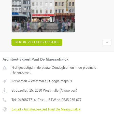
BEKIJK VOLLEDIG PROFIEL
Architect-expert Paul De Maesschalck
Niet gevestigd in de plaats Oeudeghien en in de provincie
Henegouwen.
Antwerpen
»
Westmalle
|
Google maps
▼
St-Jozeflei, 15
,
2390
Westmalle
(
Antwerpen
)
Tel:
0486877714
, Fax:
-
, BTW-nr:
0635.235.677
E-mail › Architect-expert Paul De Maesschalck