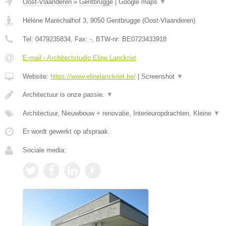
Oost-Vlaanderen
»
Gentbrugge
|
Google maps
▼
Hélène Maréchalhof 3
,
9050
Gentbrugge
(
Oost-Vlaanderen
)
Tel:
0479235834
, Fax:
-
, BTW-nr:
BE0723433918
E-mail › Architectstudio Eline Lanckriet
Website:
https://www.elinelanckriet.be/
|
Screenshot
▼
Architectuur is onze passie.
▼
Architectuur, Nieuwbouw + renovatie, Interieuropdrachten, Kleine
▼
Er wordt gewerkt op afspraak.
Sociale media: