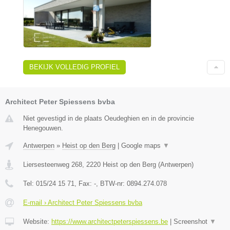
BEKIJK VOLLEDIG PROFIEL
Architect Peter Spiessens bvba
Niet gevestigd in de plaats Oeudeghien en in de provincie
Henegouwen.
Antwerpen
»
Heist op den Berg
|
Google maps
▼
Liersesteenweg 268
,
2220
Heist op den Berg
(
Antwerpen
)
Tel:
015/24 15 71
, Fax:
-
, BTW-nr:
0894.274.078
E-mail › Architect Peter Spiessens bvba
Website:
https://www.architectpeterspiessens.be
|
Screenshot
▼