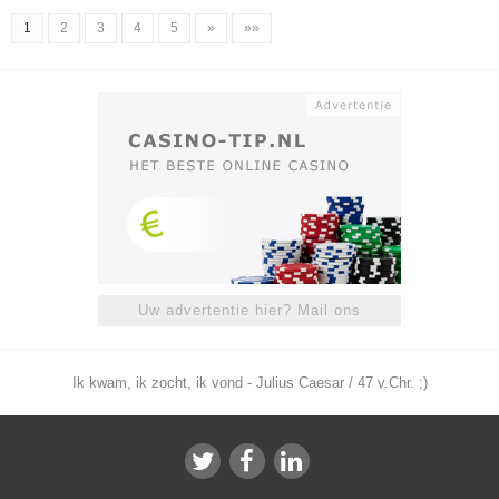
1
2
3
4
5
»
»»
Uw advertentie hier? Mail ons
Ik kwam, ik zocht, ik vond - Julius Caesar / 47 v.Chr. ;)