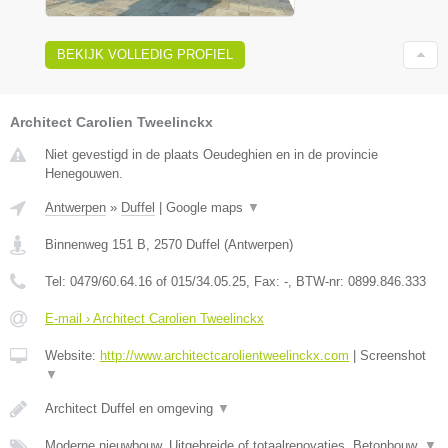
BEKIJK VOLLEDIG PROFIEL
Architect Carolien Tweelinckx
Niet gevestigd in de plaats Oeudeghien en in de provincie
Henegouwen.
Antwerpen
»
Duffel
|
Google maps
▼
Binnenweg 151 B
,
2570
Duffel
(
Antwerpen
)
Tel:
0479/60.64.16 of 015/34.05.25
, Fax:
-
, BTW-nr:
0899.846.333
E-mail › Architect Carolien Tweelinckx
Website:
http://www.architectcarolientweelinckx.com
|
Screenshot
▼
Architect Duffel en omgeving
▼
Moderne nieuwbouw, Uitgebreide of totaalrenovaties, Betonbouw,
▼