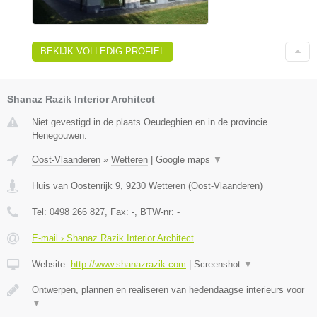
BEKIJK VOLLEDIG PROFIEL
Shanaz Razik Interior Architect
Niet gevestigd in de plaats Oeudeghien en in de provincie
Henegouwen.
Oost-Vlaanderen
»
Wetteren
|
Google maps
▼
Huis van Oostenrijk 9
,
9230
Wetteren
(
Oost-Vlaanderen
)
Tel:
0498 266 827
, Fax:
-
, BTW-nr:
-
E-mail › Shanaz Razik Interior Architect
Website:
http://www.shanazrazik.com
|
Screenshot
▼
Ontwerpen, plannen en realiseren van hedendaagse interieurs voor
▼