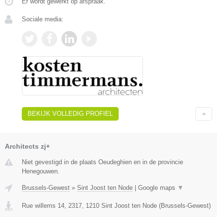
Er wordt gewerkt op afspraak.
Sociale media:
BEKIJK VOLLEDIG PROFIEL
Architects zj+
Niet gevestigd in de plaats Oeudeghien en in de provincie
Henegouwen.
Brussels-Gewest
»
Sint Joost ten Node
|
Google maps
▼
Rue willems 14, 2317
,
1210
Sint Joost ten Node
(
Brussels-Gewest
)