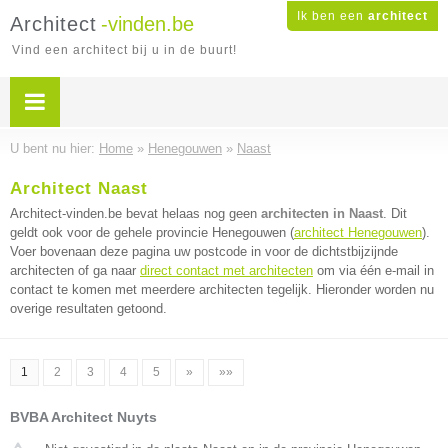
Ik ben een
architect
Architect
-vinden.be
Vind een architect bij u in de buurt!
U bent nu hier:
Home
»
Henegouwen
»
Naast
Architect Naast
Architect-vinden.be bevat helaas nog geen
architecten in Naast
. Dit
geldt ook voor de gehele provincie Henegouwen (
architect Henegouwen
).
Voer bovenaan deze pagina uw postcode in voor de dichtstbijzijnde
architecten of ga naar
direct contact met architecten
om via één e-mail in
contact te komen met meerdere architecten tegelijk. Hieronder worden nu
overige resultaten getoond.
1
2
3
4
5
»
»»
BVBA Architect Nuyts