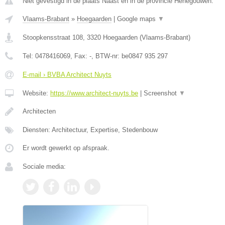
Niet gevestigd in de plaats Naast en in de provincie Henegouwen.
Vlaams-Brabant
»
Hoegaarden
|
Google maps
▼
Stoopkensstraat 108
,
3320
Hoegaarden
(
Vlaams-Brabant
)
Tel:
0478416069
, Fax:
-
, BTW-nr:
be0847 935 297
E-mail › BVBA Architect Nuyts
Website:
https://www.architect-nuyts.be
|
Screenshot
▼
Architecten
Diensten: Architectuur, Expertise, Stedenbouw
Er wordt gewerkt op afspraak.
Sociale media: