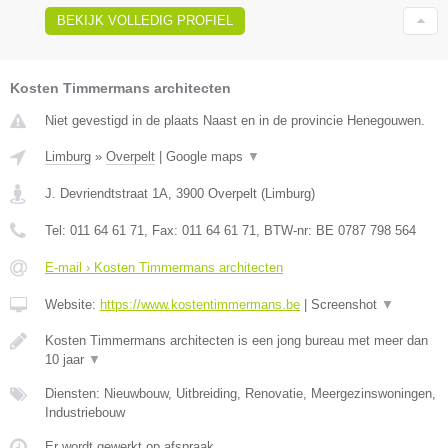
BEKIJK VOLLEDIG PROFIEL
Kosten Timmermans architecten
Niet gevestigd in de plaats Naast en in de provincie Henegouwen.
Limburg
»
Overpelt
|
Google maps
▼
J. Devriendtstraat 1A
,
3900
Overpelt
(
Limburg
)
Tel:
011 64 61 71
, Fax:
011 64 61 71
, BTW-nr:
BE 0787 798 564
E-mail › Kosten Timmermans architecten
Website:
https://www.kostentimmermans.be
|
Screenshot
▼
Kosten Timmermans architecten is een jong bureau met meer dan
10 jaar
▼
Diensten: Nieuwbouw, Uitbreiding, Renovatie, Meergezinswoningen,
Industriebouw
Er wordt gewerkt op afspraak.