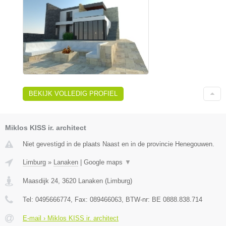
BEKIJK VOLLEDIG PROFIEL
Miklos KISS ir. architect
Niet gevestigd in de plaats Naast en in de provincie Henegouwen.
Limburg
»
Lanaken
|
Google maps
▼
Maasdijk 24
,
3620
Lanaken
(
Limburg
)
Tel:
0495666774
, Fax:
089466063
, BTW-nr:
BE 0888.838.714
E-mail › Miklos KISS ir. architect