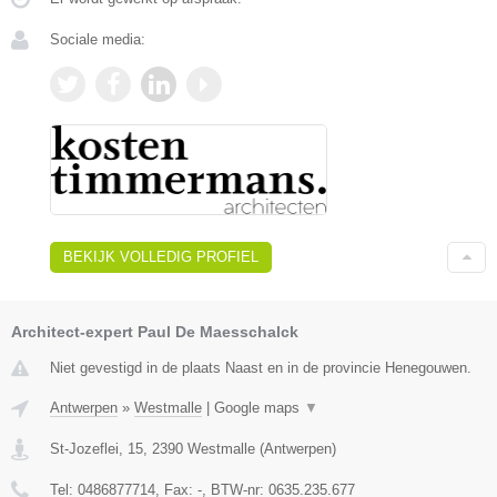
Sociale media:
BEKIJK VOLLEDIG PROFIEL
Architect-expert Paul De Maesschalck
Niet gevestigd in de plaats Naast en in de provincie Henegouwen.
Antwerpen
»
Westmalle
|
Google maps
▼
St-Jozeflei, 15
,
2390
Westmalle
(
Antwerpen
)
Tel:
0486877714
, Fax:
-
, BTW-nr:
0635.235.677