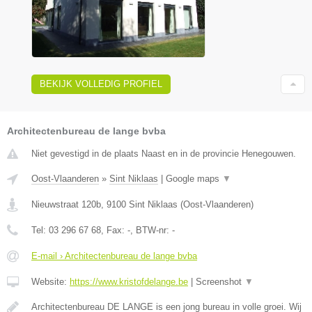
BEKIJK VOLLEDIG PROFIEL
Architectenbureau de lange bvba
Niet gevestigd in de plaats Naast en in de provincie Henegouwen.
Oost-Vlaanderen
»
Sint Niklaas
|
Google maps
▼
Nieuwstraat 120b
,
9100
Sint Niklaas
(
Oost-Vlaanderen
)
Tel:
03 296 67 68
, Fax:
-
, BTW-nr:
-
E-mail › Architectenbureau de lange bvba
Website:
https://www.kristofdelange.be
|
Screenshot
▼
Architectenbureau DE LANGE is een jong bureau in volle groei. Wij