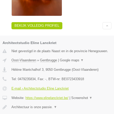
BEKIJK VOLLEDIG PROFIEL
Architectstudio Eline Lanckriet
Niet gevestigd in de plaats Naast en in de provincie Henegouwen.
Oost-Vlaanderen
»
Gentbrugge
|
Google maps
▼
Hélène Maréchalhof 3
,
9050
Gentbrugge
(
Oost-Vlaanderen
)
Tel:
0479235834
, Fax:
-
, BTW-nr:
BE0723433918
E-mail › Architectstudio Eline Lanckriet
Website:
https://www.elinelanckriet.be/
|
Screenshot
▼
Architectuur is onze passie.
▼