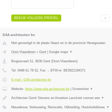
BEKIJK VOLLEDIG PROFIEL
G4A architecten bv
Niet gevestigd in de plaats Naast en in de provincie Henegouwen.
Oost-Vlaanderen
»
Gent
|
Google maps
▼
Brugsevaart 51
,
9030
Gent
(
Oost-Vlaanderen
)
Tel:
0498 61 78 52
, Fax:
-
, BTW-nr:
BE0822184371
E-mail › G4A architecten bv
Website:
https://www.g4a-architecten.be
|
Screenshot
▼
Architecten Gerrit Stevens en Annelore Lanckriet vormen een
▼
Nieuwbouw, Verbouwing, Renovatie, Uitbreiding, Houtskeletbouw,
▼