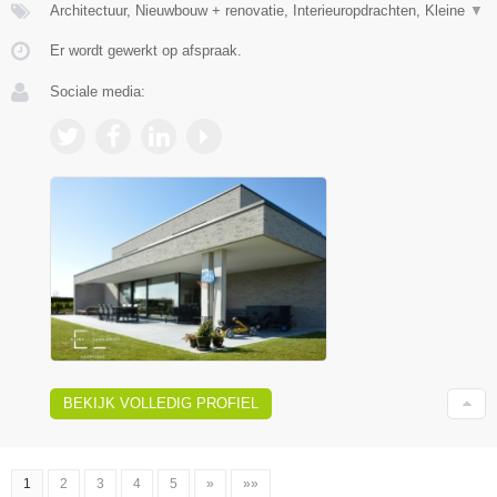
Architectuur, Nieuwbouw + renovatie, Interieuropdrachten, Kleine
▼
Er wordt gewerkt op afspraak.
Sociale media:
BEKIJK VOLLEDIG PROFIEL
1
2
3
4
5
»
»»