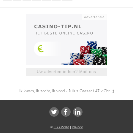
Uw advertentie hier? Mail ons
Ik kwam, ik zocht, ik vond - Julius Caesar / 47 v.Chr. ;)
©
JBB Media
|
Privacy