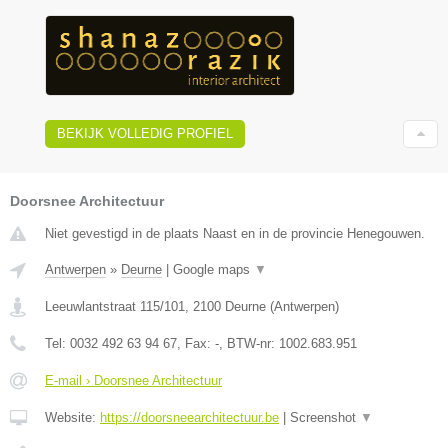
BEKIJK VOLLEDIG PROFIEL
Doorsnee Architectuur
Niet gevestigd in de plaats Naast en in de provincie Henegouwen.
Antwerpen
»
Deurne
|
Google maps
▼
Leeuwlantstraat 115/101
,
2100
Deurne
(
Antwerpen
)
Tel:
0032 492 63 94 67
, Fax:
-
, BTW-nr:
1002.683.951
E-mail › Doorsnee Architectuur
Website:
https://doorsneearchitectuur.be
|
Screenshot
▼