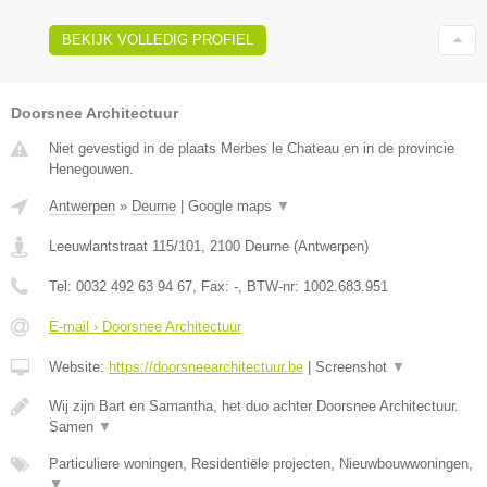
BEKIJK VOLLEDIG PROFIEL
Doorsnee Architectuur
Niet gevestigd in de plaats Merbes le Chateau en in de provincie
Henegouwen.
Antwerpen
»
Deurne
|
Google maps
▼
Leeuwlantstraat 115/101
,
2100
Deurne
(
Antwerpen
)
Tel:
0032 492 63 94 67
, Fax:
-
, BTW-nr:
1002.683.951
E-mail › Doorsnee Architectuur
Website:
https://doorsneearchitectuur.be
|
Screenshot
▼
Wij zijn Bart en Samantha, het duo achter Doorsnee Architectuur.
Samen
▼
Particuliere woningen, Residentiële projecten, Nieuwbouwwoningen,
▼