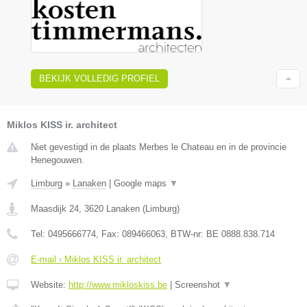
BEKIJK VOLLEDIG PROFIEL
Miklos KISS ir. architect
Niet gevestigd in de plaats Merbes le Chateau en in de provincie
Henegouwen.
Limburg
»
Lanaken
|
Google maps
▼
Maasdijk 24
,
3620
Lanaken
(
Limburg
)
Tel:
0495666774
, Fax:
089466063
, BTW-nr:
BE 0888.838.714
E-mail › Miklos KISS ir. architect
Website:
http://www.mikloskiss.be
|
Screenshot
▼