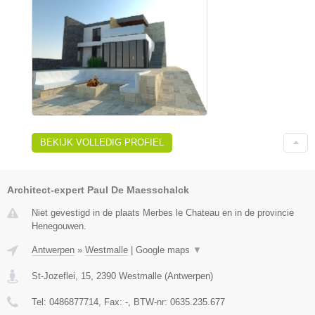
BEKIJK VOLLEDIG PROFIEL
Architect-expert Paul De Maesschalck
Niet gevestigd in de plaats Merbes le Chateau en in de provincie
Henegouwen.
Antwerpen
»
Westmalle
|
Google maps
▼
St-Jozeflei, 15
,
2390
Westmalle
(
Antwerpen
)
Tel:
0486877714
, Fax:
-
, BTW-nr:
0635.235.677