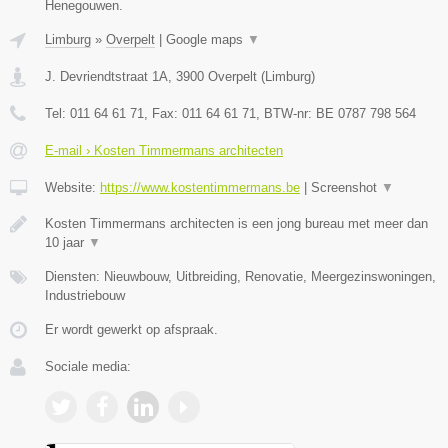
Henegouwen.
Limburg
»
Overpelt
|
Google maps
▼
J. Devriendtstraat 1A
,
3900
Overpelt
(
Limburg
)
Tel:
011 64 61 71
, Fax:
011 64 61 71
, BTW-nr:
BE 0787 798 564
E-mail › Kosten Timmermans architecten
Website:
https://www.kostentimmermans.be
|
Screenshot
▼
Kosten Timmermans architecten is een jong bureau met meer dan
10 jaar
▼
Diensten: Nieuwbouw, Uitbreiding, Renovatie, Meergezinswoningen,
Industriebouw
Er wordt gewerkt op afspraak.
Sociale media: