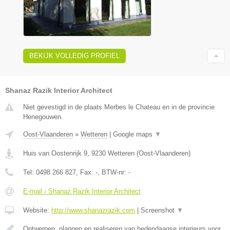
BEKIJK VOLLEDIG PROFIEL
Shanaz Razik Interior Architect
Niet gevestigd in de plaats Merbes le Chateau en in de provincie
Henegouwen.
Oost-Vlaanderen
»
Wetteren
|
Google maps
▼
Huis van Oostenrijk 9
,
9230
Wetteren
(
Oost-Vlaanderen
)
Tel:
0498 266 827
, Fax:
-
, BTW-nr:
-
E-mail › Shanaz Razik Interior Architect
Website:
http://www.shanazrazik.com
|
Screenshot
▼
Ontwerpen, plannen en realiseren van hedendaagse interieurs voor