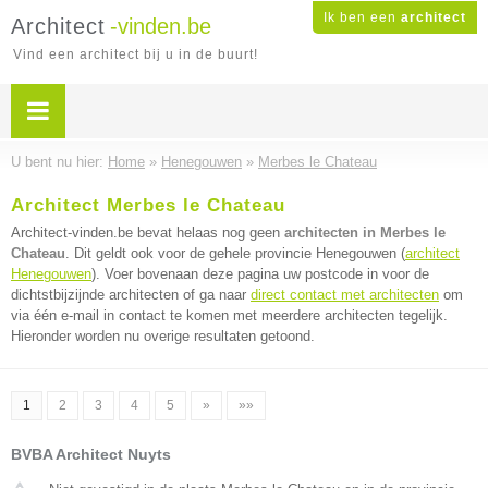
Ik ben een
architect
Architect
-vinden.be
Vind een architect bij u in de buurt!
U bent nu hier:
Home
»
Henegouwen
»
Merbes le Chateau
Architect Merbes le Chateau
Architect-vinden.be bevat helaas nog geen
architecten in Merbes le
Chateau
. Dit geldt ook voor de gehele provincie Henegouwen (
architect
Henegouwen
). Voer bovenaan deze pagina uw postcode in voor de
dichtstbijzijnde architecten of ga naar
direct contact met architecten
om
via één e-mail in contact te komen met meerdere architecten tegelijk.
Hieronder worden nu overige resultaten getoond.
1
2
3
4
5
»
»»
BVBA Architect Nuyts