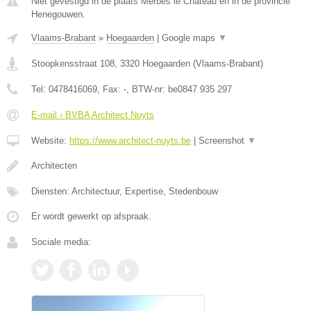
Niet gevestigd in de plaats Merbes le Chateau en in de provincie
Henegouwen.
Vlaams-Brabant
»
Hoegaarden
|
Google maps
▼
Stoopkensstraat 108
,
3320
Hoegaarden
(
Vlaams-Brabant
)
Tel:
0478416069
, Fax:
-
, BTW-nr:
be0847 935 297
E-mail › BVBA Architect Nuyts
Website:
https://www.architect-nuyts.be
|
Screenshot
▼
Architecten
Diensten: Architectuur, Expertise, Stedenbouw
Er wordt gewerkt op afspraak.
Sociale media: