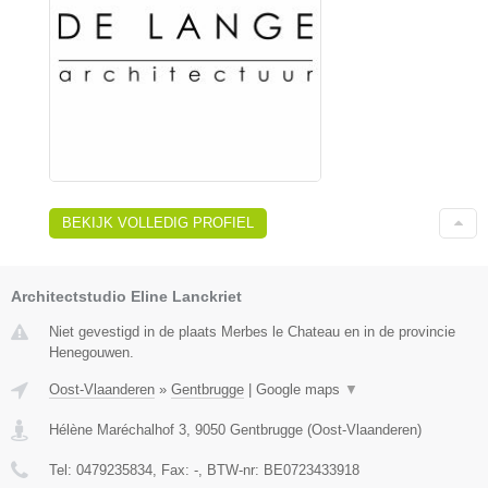
BEKIJK VOLLEDIG PROFIEL
Architectstudio Eline Lanckriet
Niet gevestigd in de plaats Merbes le Chateau en in de provincie
Henegouwen.
Oost-Vlaanderen
»
Gentbrugge
|
Google maps
▼
Hélène Maréchalhof 3
,
9050
Gentbrugge
(
Oost-Vlaanderen
)
Tel:
0479235834
, Fax:
-
, BTW-nr:
BE0723433918