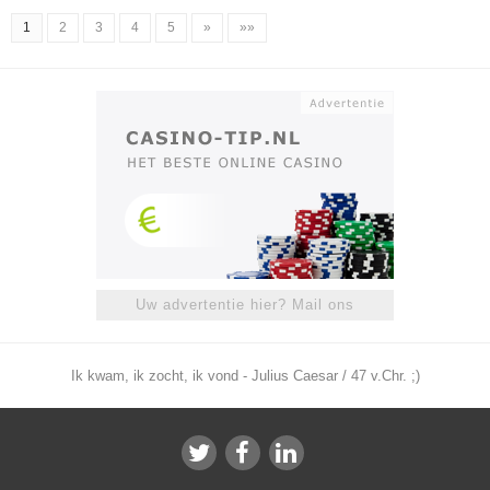
1
2
3
4
5
»
»»
Uw advertentie hier? Mail ons
Ik kwam, ik zocht, ik vond - Julius Caesar / 47 v.Chr. ;)