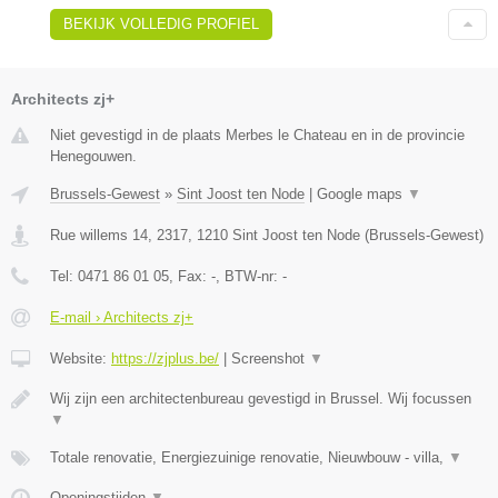
BEKIJK VOLLEDIG PROFIEL
Architects zj+
Niet gevestigd in de plaats Merbes le Chateau en in de provincie
Henegouwen.
Brussels-Gewest
»
Sint Joost ten Node
|
Google maps
▼
Rue willems 14, 2317
,
1210
Sint Joost ten Node
(
Brussels-Gewest
)
Tel:
0471 86 01 05
, Fax:
-
, BTW-nr:
-
E-mail › Architects zj+
Website:
https://zjplus.be/
|
Screenshot
▼
Wij zijn een architectenbureau gevestigd in Brussel. Wij focussen
▼
Totale renovatie, Energiezuinige renovatie, Nieuwbouw - villa,
▼
Openingstijden
▼