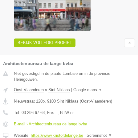
BEKIJK VOLLEDIG PROFIEL
Architectenbureau de lange bvba
Niet gevestigd in de plaats Lombise en in de provincie
Henegouwen.
Oost-Vlaanderen
»
Sint Niklaas
|
Google maps
▼
Nieuwstraat 120b
,
9100
Sint Niklaas
(
Oost-Vlaanderen
)
Tel:
03 296 67 68
, Fax:
-
, BTW-nr:
-
E-mail › Architectenbureau de lange bvba
Website:
https://www.kristofdelange.be
|
Screenshot
▼