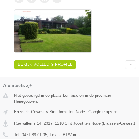
BEKIJK VOLLEDIG PROFIEL
Architects zj+
Niet gevestigd in de plaats Lombise en in de provincie
Henegouwen.
Brussels-Gewest
»
Sint Joost ten Node
|
Google maps
▼
Rue willems 14, 2317
,
1210
Sint Joost ten Node
(
Brussels-Gewest
)
Tel:
0471 86 01 05
, Fax:
-
, BTW-nr:
-