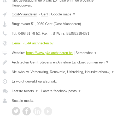
Niet gevestigd in de plaats Lombise en in de provincie
Henegouwen.
Oost-Vlaanderen
»
Gent
|
Google maps
▼
Brugsevaart 51
,
9030
Gent
(
Oost-Vlaanderen
)
Tel:
0498 61 78 52
, Fax:
-
, BTW-nr:
BE0822184371
E-mail › G4A architecten bv
Website:
https://www.g4a-architecten.be
|
Screenshot
▼
Architecten Gerrit Stevens en Annelore Lanckriet vormen een
▼
Nieuwbouw, Verbouwing, Renovatie, Uitbreiding, Houtskeletbouw,
▼
Er wordt gewerkt op afspraak.
Laatste tweets
▼
|
Laatste facebook posts
▼
Sociale media: