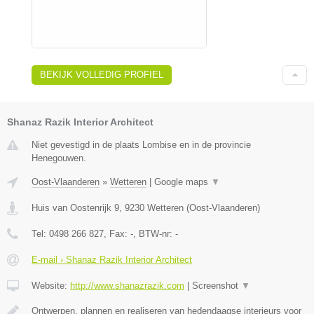
BEKIJK VOLLEDIG PROFIEL
Shanaz Razik Interior Architect
Niet gevestigd in de plaats Lombise en in de provincie
Henegouwen.
Oost-Vlaanderen
»
Wetteren
|
Google maps
▼
Huis van Oostenrijk 9
,
9230
Wetteren
(
Oost-Vlaanderen
)
Tel:
0498 266 827
, Fax:
-
, BTW-nr:
-
E-mail › Shanaz Razik Interior Architect
Website:
http://www.shanazrazik.com
|
Screenshot
▼
Ontwerpen, plannen en realiseren van hedendaagse interieurs voor