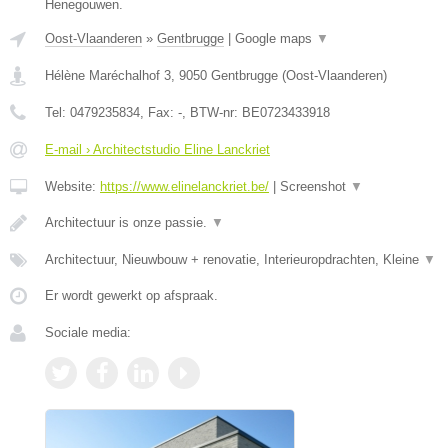
Henegouwen.
Oost-Vlaanderen
»
Gentbrugge
|
Google maps
▼
Hélène Maréchalhof 3
,
9050
Gentbrugge
(
Oost-Vlaanderen
)
Tel:
0479235834
, Fax:
-
, BTW-nr:
BE0723433918
E-mail › Architectstudio Eline Lanckriet
Website:
https://www.elinelanckriet.be/
|
Screenshot
▼
Architectuur is onze passie.
▼
Architectuur, Nieuwbouw + renovatie, Interieuropdrachten, Kleine
▼
Er wordt gewerkt op afspraak.
Sociale media: