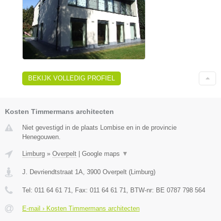
BEKIJK VOLLEDIG PROFIEL
Kosten Timmermans architecten
Niet gevestigd in de plaats Lombise en in de provincie
Henegouwen.
Limburg
»
Overpelt
|
Google maps
▼
J. Devriendtstraat 1A
,
3900
Overpelt
(
Limburg
)
Tel:
011 64 61 71
, Fax:
011 64 61 71
, BTW-nr:
BE 0787 798 564
E-mail › Kosten Timmermans architecten