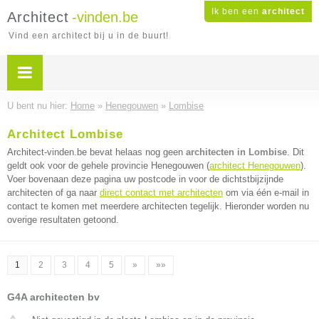
Ik ben een
architect
Architect
-vinden.be
Vind een architect bij u in de buurt!
U bent nu hier:
Home
»
Henegouwen
»
Lombise
Architect Lombise
Architect-vinden.be bevat helaas nog geen
architecten in Lombise
. Dit
geldt ook voor de gehele provincie Henegouwen (
architect Henegouwen
).
Voer bovenaan deze pagina uw postcode in voor de dichtstbijzijnde
architecten of ga naar
direct contact met architecten
om via één e-mail in
contact te komen met meerdere architecten tegelijk. Hieronder worden nu
overige resultaten getoond.
1
2
3
4
5
»
»»
G4A architecten bv