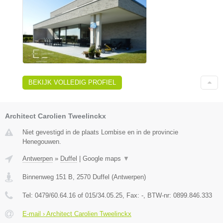
BEKIJK VOLLEDIG PROFIEL
Architect Carolien Tweelinckx
Niet gevestigd in de plaats Lombise en in de provincie
Henegouwen.
Antwerpen
»
Duffel
|
Google maps
▼
Binnenweg 151 B
,
2570
Duffel
(
Antwerpen
)
Tel:
0479/60.64.16 of 015/34.05.25
, Fax:
-
, BTW-nr:
0899.846.333
E-mail › Architect Carolien Tweelinckx