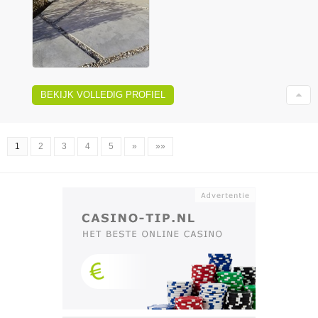
BEKIJK VOLLEDIG PROFIEL
1
2
3
4
5
»
»»