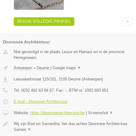
BEKIJK VOLLEDIG PROFIEL
Doorsnee Architectuur
Niet gevestigd in de plaats Leuze en Hainaut en in de provincie
Henegouwen.
Antwerpen
»
Deurne
|
Google maps
▼
Leeuwlantstraat 115/101
,
2100
Deurne
(
Antwerpen
)
Tel:
0032 492 63 94 67
, Fax:
-
, BTW-nr:
1002.683.951
E-mail › Doorsnee Architectuur
Website:
https://doorsneearchitectuur.be
|
Screenshot
▼
Wij zijn Bart en Samantha, het duo achter Doorsnee Architectuur.
Samen
▼