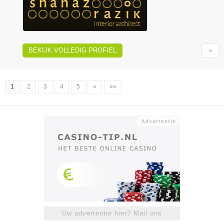
BEKIJK VOLLEDIG PROFIEL
1
2
3
4
5
»
»»
Uw advertentie hier? Mail ons