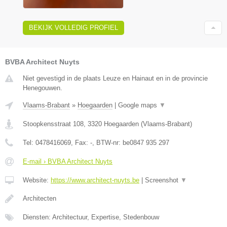
BEKIJK VOLLEDIG PROFIEL
BVBA Architect Nuyts
Niet gevestigd in de plaats Leuze en Hainaut en in de provincie
Henegouwen.
Vlaams-Brabant
»
Hoegaarden
|
Google maps
▼
Stoopkensstraat 108
,
3320
Hoegaarden
(
Vlaams-Brabant
)
Tel:
0478416069
, Fax:
-
, BTW-nr:
be0847 935 297
E-mail › BVBA Architect Nuyts
Website:
https://www.architect-nuyts.be
|
Screenshot
▼
Architecten
Diensten: Architectuur, Expertise, Stedenbouw