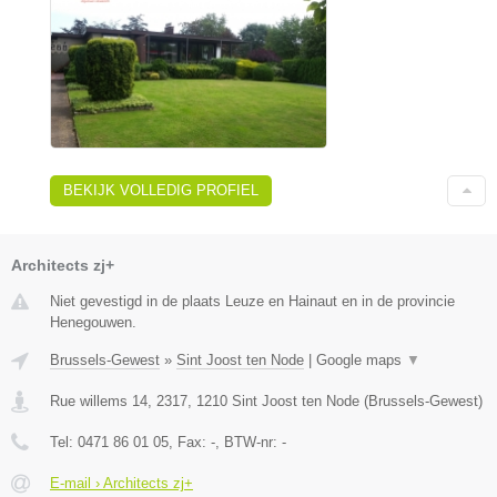
BEKIJK VOLLEDIG PROFIEL
Architects zj+
Niet gevestigd in de plaats Leuze en Hainaut en in de provincie
Henegouwen.
Brussels-Gewest
»
Sint Joost ten Node
|
Google maps
▼
Rue willems 14, 2317
,
1210
Sint Joost ten Node
(
Brussels-Gewest
)
Tel:
0471 86 01 05
, Fax:
-
, BTW-nr:
-
E-mail › Architects zj+