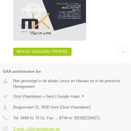
BEKIJK VOLLEDIG PROFIEL
G4A architecten bv
Niet gevestigd in de plaats Leuze en Hainaut en in de provincie
Henegouwen.
Oost-Vlaanderen
»
Gent
|
Google maps
▼
Brugsevaart 51
,
9030
Gent
(
Oost-Vlaanderen
)
Tel:
0498 61 78 52
, Fax:
-
, BTW-nr:
BE0822184371
E-mail › G4A architecten bv