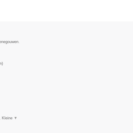
 Henegouwen.
n
)
, Kleine
▼