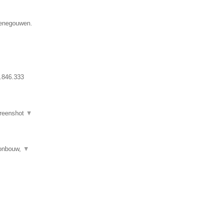
 Henegouwen.
.846.333
reenshot
▼
tonbouw,
▼