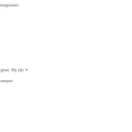
 Henegouwen.
groei. Wij zijn
▼
ntwerpen