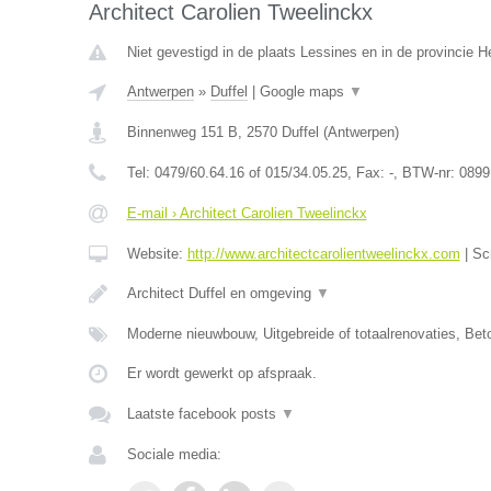
Architect Carolien Tweelinckx
Niet gevestigd in de plaats Lessines en in de provincie
Antwerpen
»
Duffel
|
Google maps
▼
Binnenweg 151 B
,
2570
Duffel
(
Antwerpen
)
Tel:
0479/60.64.16 of 015/34.05.25
, Fax:
-
, BTW-nr:
0899
E-mail › Architect Carolien Tweelinckx
Website:
http://www.architectcarolientweelinckx.com
|
Sc
Architect Duffel en omgeving
▼
Moderne nieuwbouw, Uitgebreide of totaalrenovaties, Be
Er wordt gewerkt op afspraak.
Laatste facebook posts
▼
Sociale media: