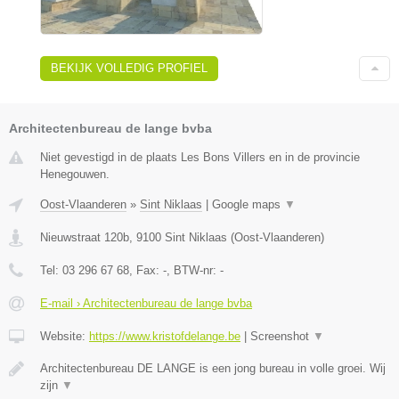
BEKIJK VOLLEDIG PROFIEL
Architectenbureau de lange bvba
Niet gevestigd in de plaats Les Bons Villers en in de provincie
Henegouwen.
Oost-Vlaanderen
»
Sint Niklaas
|
Google maps
▼
Nieuwstraat 120b
,
9100
Sint Niklaas
(
Oost-Vlaanderen
)
Tel:
03 296 67 68
, Fax:
-
, BTW-nr:
-
E-mail › Architectenbureau de lange bvba
Website:
https://www.kristofdelange.be
|
Screenshot
▼
Architectenbureau DE LANGE is een jong bureau in volle groei. Wij
zijn
▼