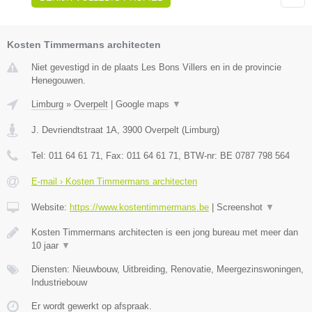
Kosten Timmermans architecten
Niet gevestigd in de plaats Les Bons Villers en in de provincie
Henegouwen.
Limburg
»
Overpelt
|
Google maps
▼
J. Devriendtstraat 1A
,
3900
Overpelt
(
Limburg
)
Tel:
011 64 61 71
, Fax:
011 64 61 71
, BTW-nr:
BE 0787 798 564
E-mail › Kosten Timmermans architecten
Website:
https://www.kostentimmermans.be
|
Screenshot
▼
Kosten Timmermans architecten is een jong bureau met meer dan
10 jaar
▼
Diensten: Nieuwbouw, Uitbreiding, Renovatie, Meergezinswoningen,
Industriebouw
Er wordt gewerkt op afspraak.