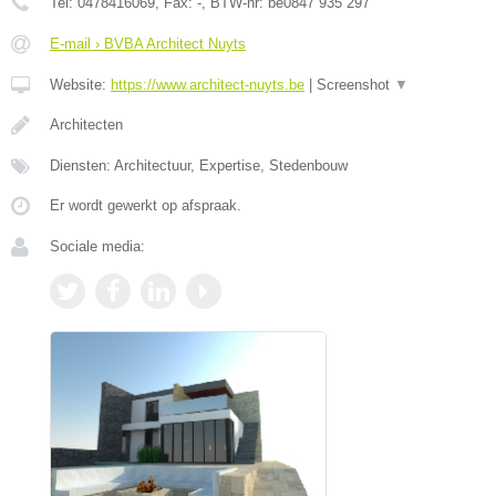
Tel:
0478416069
, Fax:
-
, BTW-nr:
be0847 935 297
E-mail › BVBA Architect Nuyts
Website:
https://www.architect-nuyts.be
|
Screenshot
▼
Architecten
Diensten: Architectuur, Expertise, Stedenbouw
Er wordt gewerkt op afspraak.
Sociale media: