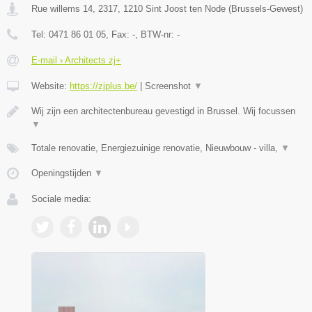
Rue willems 14, 2317
,
1210
Sint Joost ten Node
(
Brussels-Gewest
)
Tel:
0471 86 01 05
, Fax:
-
, BTW-nr:
-
E-mail › Architects zj+
Website:
https://zjplus.be/
|
Screenshot
▼
Wij zijn een architectenbureau gevestigd in Brussel. Wij focussen
▼
Totale renovatie, Energiezuinige renovatie, Nieuwbouw - villa,
▼
Openingstijden
▼
Sociale media: