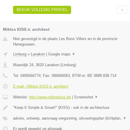
BEKIJK VOLLEDIG PROFIEL
Miklos KISS ir. architect
Niet gevestigd in de plaats Les Bons Villers en in de provincie
Henegouwen.
Limburg
»
Lanaken
|
Google maps
▼
Maasdijk 24
,
3620
Lanaken
(
Limburg
)
Tel:
0495666774
, Fax:
089466063
, BTW-nr:
BE 0888.838.714
E-mail › Miklos KISS ir. architect
Website:
http://www.mikloskiss.be
|
Screenshot
▼
"Keep It Simple & Smart!" (KISS) - ook in de architectuur.
advies, ontwerp, aanvraag vergunning, uitvoeringsplan (lichtplan,
▼
Er wordt gewerkt op afspraak.