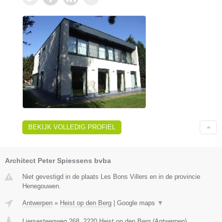
BEKIJK VOLLEDIG PROFIEL
Architect Peter Spiessens bvba
Niet gevestigd in de plaats Les Bons Villers en in de provincie
Henegouwen.
Antwerpen
»
Heist op den Berg
|
Google maps
▼
Liersesteenweg 268
,
2220
Heist op den Berg
(
Antwerpen
)