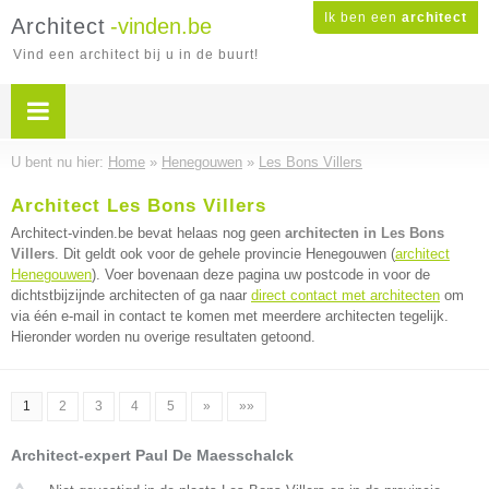
Ik ben een
architect
Architect
-vinden.be
Vind een architect bij u in de buurt!
U bent nu hier:
Home
»
Henegouwen
»
Les Bons Villers
Architect Les Bons Villers
Architect-vinden.be bevat helaas nog geen
architecten in Les Bons
Villers
. Dit geldt ook voor de gehele provincie Henegouwen (
architect
Henegouwen
). Voer bovenaan deze pagina uw postcode in voor de
dichtstbijzijnde architecten of ga naar
direct contact met architecten
om
via één e-mail in contact te komen met meerdere architecten tegelijk.
Hieronder worden nu overige resultaten getoond.
1
2
3
4
5
»
»»
Architect-expert Paul De Maesschalck