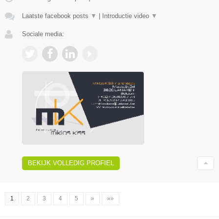
Laatste facebook posts
▼
|
Introductie video
▼
Sociale media:
BEKIJK VOLLEDIG PROFIEL
1
2
3
4
5
»
»»