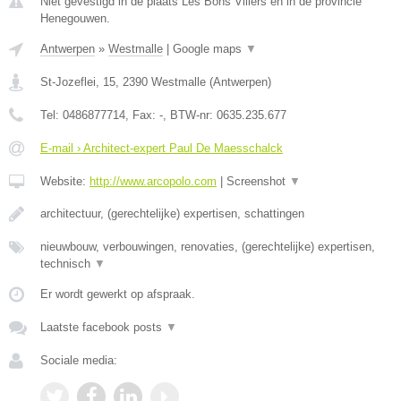
Niet gevestigd in de plaats Les Bons Villers en in de provincie
Henegouwen.
Antwerpen
»
Westmalle
|
Google maps
▼
St-Jozeflei, 15
,
2390
Westmalle
(
Antwerpen
)
Tel:
0486877714
, Fax:
-
, BTW-nr:
0635.235.677
E-mail › Architect-expert Paul De Maesschalck
Website:
http://www.arcopolo.com
|
Screenshot
▼
architectuur, (gerechtelijke) expertisen, schattingen
nieuwbouw, verbouwingen, renovaties, (gerechtelijke) expertisen,
technisch
▼
Er wordt gewerkt op afspraak.
Laatste facebook posts
▼
Sociale media: