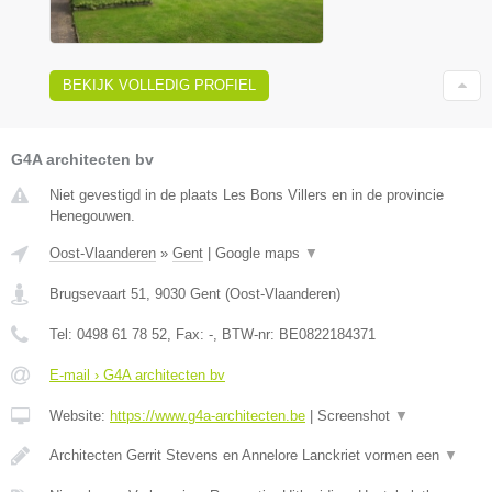
BEKIJK VOLLEDIG PROFIEL
G4A architecten bv
Niet gevestigd in de plaats Les Bons Villers en in de provincie
Henegouwen.
Oost-Vlaanderen
»
Gent
|
Google maps
▼
Brugsevaart 51
,
9030
Gent
(
Oost-Vlaanderen
)
Tel:
0498 61 78 52
, Fax:
-
, BTW-nr:
BE0822184371
E-mail › G4A architecten bv
Website:
https://www.g4a-architecten.be
|
Screenshot
▼
Architecten Gerrit Stevens en Annelore Lanckriet vormen een
▼