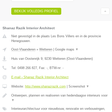
BEKIJK VOLLEDIG PROFIEL
Shanaz Razik Interior Architect
Niet gevestigd in de plaats Les Bons Villers en in de provincie
Henegouwen.
Oost-Vlaanderen
»
Wetteren
|
Google maps
▼
Huis van Oostenrijk 9
,
9230
Wetteren
(
Oost-Vlaanderen
)
Tel:
0498 266 827
, Fax:
-
, BTW-nr:
-
E-mail › Shanaz Razik Interior Architect
Website:
http://www.shanazrazik.com
|
Screenshot
▼
Ontwerpen, plannen en realiseren van hedendaagse interieurs voor
▼
Interieurarchitectuur voor nieuwbouw, renovatie en verbouwingen,