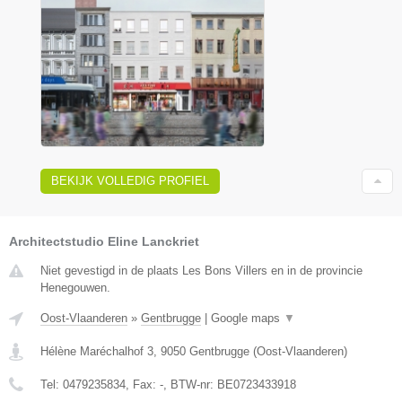
BEKIJK VOLLEDIG PROFIEL
Architectstudio Eline Lanckriet
Niet gevestigd in de plaats Les Bons Villers en in de provincie
Henegouwen.
Oost-Vlaanderen
»
Gentbrugge
|
Google maps
▼
Hélène Maréchalhof 3
,
9050
Gentbrugge
(
Oost-Vlaanderen
)
Tel:
0479235834
, Fax:
-
, BTW-nr:
BE0723433918