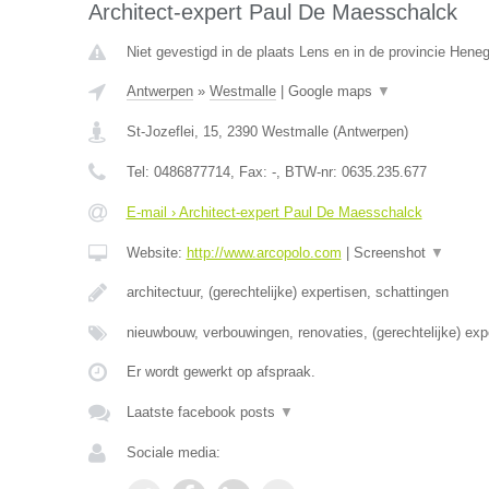
Architect-expert Paul De Maesschalck
Niet gevestigd in de plaats Lens en in de provincie Hene
Antwerpen
»
Westmalle
|
Google maps
▼
St-Jozeflei, 15
,
2390
Westmalle
(
Antwerpen
)
Tel:
0486877714
, Fax:
-
, BTW-nr:
0635.235.677
E-mail › Architect-expert Paul De Maesschalck
Website:
http://www.arcopolo.com
|
Screenshot
▼
architectuur, (gerechtelijke) expertisen, schattingen
nieuwbouw, verbouwingen, renovaties, (gerechtelijke) exp
Er wordt gewerkt op afspraak.
Laatste facebook posts
▼
Sociale media: