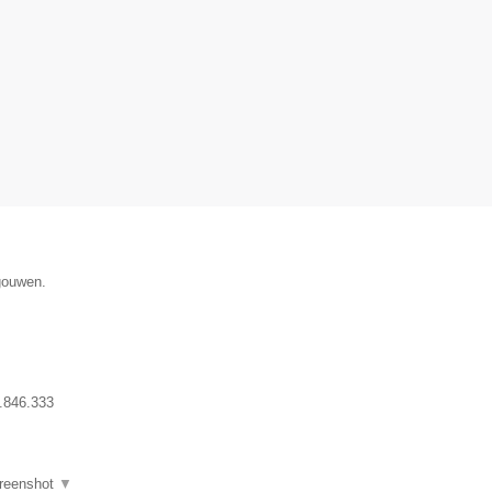
gouwen.
.846.333
reenshot
▼