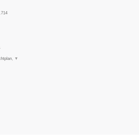
.714
.
chtplan,
▼