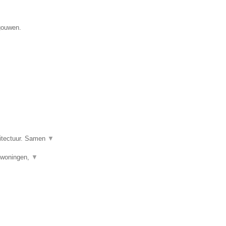
gouwen.
hitectuur. Samen
▼
uwwoningen,
▼