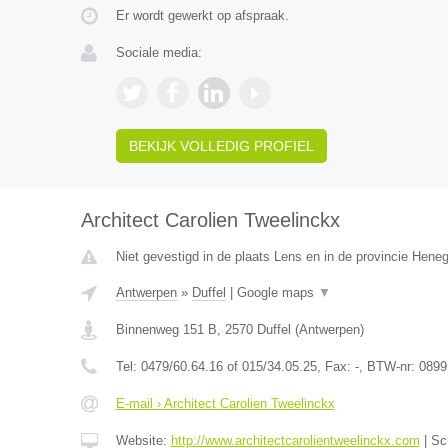
Er wordt gewerkt op afspraak.
Sociale media:
BEKIJK VOLLEDIG PROFIEL
Architect Carolien Tweelinckx
Niet gevestigd in de plaats Lens en in de provincie Hene
Antwerpen
»
Duffel
|
Google maps
▼
Binnenweg 151 B
,
2570
Duffel
(
Antwerpen
)
Tel:
0479/60.64.16 of 015/34.05.25
, Fax:
-
, BTW-nr:
0899
E-mail › Architect Carolien Tweelinckx
Website:
http://www.architectcarolientweelinckx.com
|
Sc