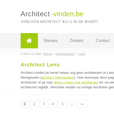
Architect
-vinden.be
VIND EEN ARCHITECT BIJ U IN DE BUURT!
Nieuws
Zoeken
Contact
U bent nu hier:
Home
»
Henegouwen
»
Lens
Architect Lens
Architect-vinden.be bevat helaas nog geen
architecten in Len
Henegouwen (
architect Henegouwen
). Voer bovenaan deze pagi
architecten of ga naar
direct contact met architecten
om via één
architecten tegelijk. Hieronder worden nu overige resultaten get
1
2
3
4
5
»
»»