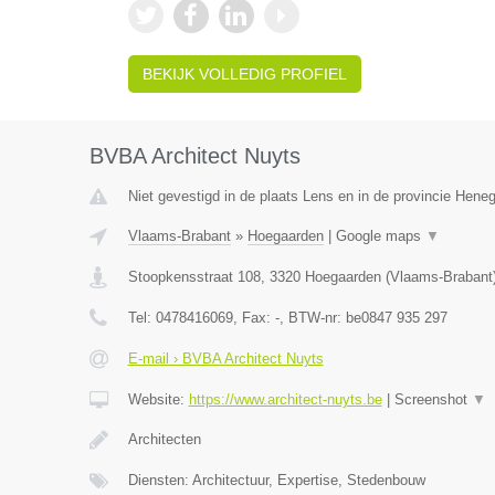
BEKIJK VOLLEDIG PROFIEL
BVBA Architect Nuyts
Niet gevestigd in de plaats Lens en in de provincie Hene
Vlaams-Brabant
»
Hoegaarden
|
Google maps
▼
Stoopkensstraat 108
,
3320
Hoegaarden
(
Vlaams-Brabant
Tel:
0478416069
, Fax:
-
, BTW-nr:
be0847 935 297
E-mail › BVBA Architect Nuyts
Website:
https://www.architect-nuyts.be
|
Screenshot
▼
Architecten
Diensten: Architectuur, Expertise, Stedenbouw