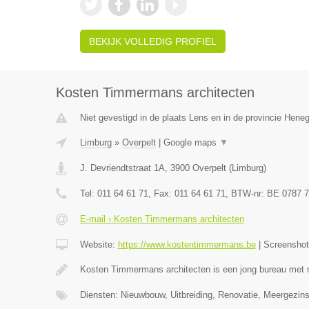
BEKIJK VOLLEDIG PROFIEL
Kosten Timmermans architecten
Niet gevestigd in de plaats Lens en in de provincie Hene
Limburg
»
Overpelt
|
Google maps
▼
J. Devriendtstraat 1A
,
3900
Overpelt
(
Limburg
)
Tel:
011 64 61 71
, Fax:
011 64 61 71
, BTW-nr:
BE 0787 7
E-mail › Kosten Timmermans architecten
Website:
https://www.kostentimmermans.be
|
Screensho
Kosten Timmermans architecten is een jong bureau met 
Diensten: Nieuwbouw, Uitbreiding, Renovatie, Meergezin