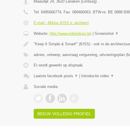
Maasdijk 24
,
3620
Lanaken
(
Limburg
)
Tel:
0495666774
, Fax:
089466063
, BTW-nr:
BE 0888.838
E-mail › Miklos KISS ir. architect
Website:
http://www.mikloskiss.be
|
Screenshot
▼
"Keep It Simple & Smart!" (KISS) - ook in de architectuur
advies, ontwerp, aanvraag vergunning, uitvoeringsplan (li
Er wordt gewerkt op afspraak.
Laatste facebook posts
▼
|
Introductie video
▼
Sociale media:
BEKIJK VOLLEDIG PROFIEL