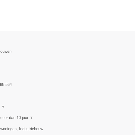
gouwen.
98 564
t
▼
meer dan 10 jaar
▼
swoningen, Industriebouw