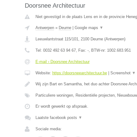
Doorsnee Architectuur
Niet gevestigd in de plaats Lens en in de provincie Hene
Antwerpen
»
Deurne
|
Google maps
▼
Leeuwlantstraat 115/101
,
2100
Deurne
(
Antwerpen
)
Tel:
0032 492 63 94 67
, Fax:
-
, BTW-nr:
1002.683.951
E-mail › Doorsnee Architectuur
Website:
https://doorsneearchitectuur.be
|
Screenshot
▼
Wij zijn Bart en Samantha, het duo achter Doorsnee Arc
Particuliere woningen, Residentiële projecten, Nieuwbo
Er wordt gewerkt op afspraak.
Laatste facebook posts
▼
Sociale media: