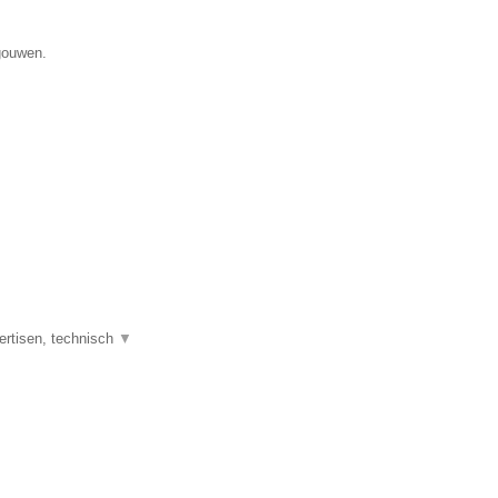
gouwen.
ertisen, technisch
▼