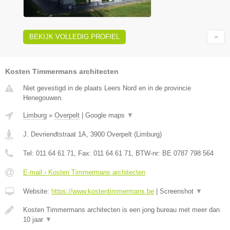
BEKIJK VOLLEDIG PROFIEL
Kosten Timmermans architecten
Niet gevestigd in de plaats Leers Nord en in de provincie
Henegouwen.
Limburg
»
Overpelt
|
Google maps
▼
J. Devriendtstraat 1A
,
3900
Overpelt
(
Limburg
)
Tel:
011 64 61 71
, Fax:
011 64 61 71
, BTW-nr:
BE 0787 798 564
E-mail › Kosten Timmermans architecten
Website:
https://www.kostentimmermans.be
|
Screenshot
▼
Kosten Timmermans architecten is een jong bureau met meer dan
10 jaar
▼