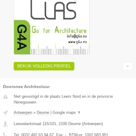
BEKIJK VOLLEDIG PROFIEL
Doorsnee Architectuur
Niet gevestigd in de plaats Leers Nord en in de provincie
Henegouwen.
Antwerpen
»
Deurne
|
Google maps
▼
Leeuwlantstraat 115/101
,
2100
Deurne
(
Antwerpen
)
Tel:
0032 492 63 94 67
, Fax:
-
, BTW-nr:
1002.683.951