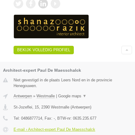
BEKIJK VOLLEDIG PROFIEL
Architect-expert Paul De Maesschalck
Niet gevestigd in de plaats Leers Nord en in de provincie
Henegouwen.
Antwerpen
»
Westmalle
|
Google maps
▼
St-Jozeflei, 15
,
2390
Westmalle
(
Antwerpen
)
Tel:
0486877714
, Fax:
-
, BTW-nr:
0635.235.677
E-mail › Architect-expert Paul De Maesschalck