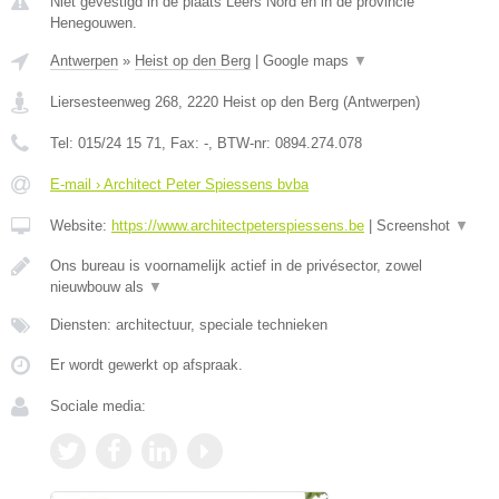
Niet gevestigd in de plaats Leers Nord en in de provincie
Henegouwen.
Antwerpen
»
Heist op den Berg
|
Google maps
▼
Liersesteenweg 268
,
2220
Heist op den Berg
(
Antwerpen
)
Tel:
015/24 15 71
, Fax:
-
, BTW-nr:
0894.274.078
E-mail › Architect Peter Spiessens bvba
Website:
https://www.architectpeterspiessens.be
|
Screenshot
▼
Ons bureau is voornamelijk actief in de privésector, zowel
nieuwbouw als
▼
Diensten: architectuur, speciale technieken
Er wordt gewerkt op afspraak.
Sociale media: