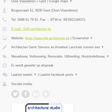
Oost-Vlaanderen
»
Gent
|
Google maps
▼
Brugsevaart 51
,
9030
Gent
(
Oost-Vlaanderen
)
Tel:
0498 61 78 52
, Fax:
-
, BTW-nr:
BE0822184371
E-mail › G4A architecten bv
Website:
https://www.g4a-architecten.be
|
Screenshot
▼
Architecten Gerrit Stevens en Annelore Lanckriet vormen een
▼
Nieuwbouw, Verbouwing, Renovatie, Uitbreiding, Houtskeletbouw,
▼
Er wordt gewerkt op afspraak.
Laatste tweets
▼
|
Laatste facebook posts
▼
Sociale media: