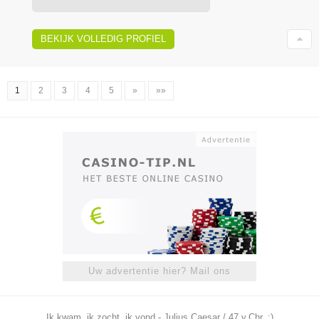
BEKIJK VOLLEDIG PROFIEL
1
2
3
4
5
»
»»
Uw advertentie hier? Mail ons
Ik kwam, ik zocht, ik vond - Julius Caesar / 47 v.Chr. ;)