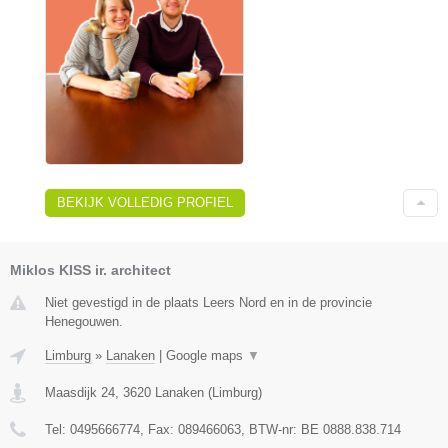
BEKIJK VOLLEDIG PROFIEL
Miklos KISS ir. architect
Niet gevestigd in de plaats Leers Nord en in de provincie
Henegouwen.
Limburg
»
Lanaken
|
Google maps
▼
Maasdijk 24
,
3620
Lanaken
(
Limburg
)
Tel:
0495666774
, Fax:
089466063
, BTW-nr:
BE 0888.838.714