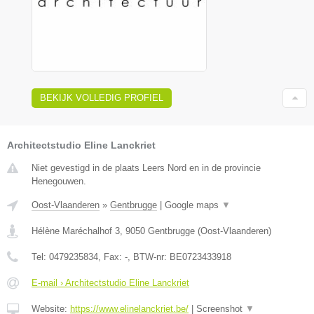
BEKIJK VOLLEDIG PROFIEL
Architectstudio Eline Lanckriet
Niet gevestigd in de plaats Leers Nord en in de provincie
Henegouwen.
Oost-Vlaanderen
»
Gentbrugge
|
Google maps
▼
Hélène Maréchalhof 3
,
9050
Gentbrugge
(
Oost-Vlaanderen
)
Tel:
0479235834
, Fax:
-
, BTW-nr:
BE0723433918
E-mail › Architectstudio Eline Lanckriet
Website:
https://www.elinelanckriet.be/
|
Screenshot
▼