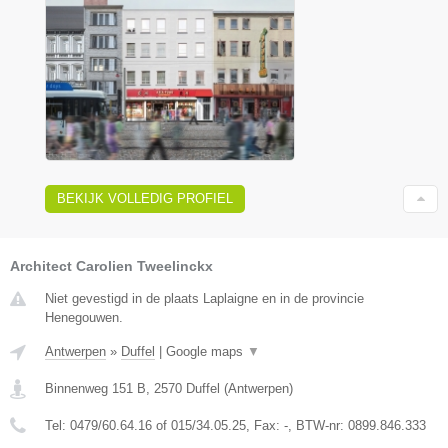
BEKIJK VOLLEDIG PROFIEL
Architect Carolien Tweelinckx
Niet gevestigd in de plaats Laplaigne en in de provincie
Henegouwen.
Antwerpen
»
Duffel
|
Google maps
▼
Binnenweg 151 B
,
2570
Duffel
(
Antwerpen
)
Tel:
0479/60.64.16 of 015/34.05.25
, Fax:
-
, BTW-nr:
0899.846.333