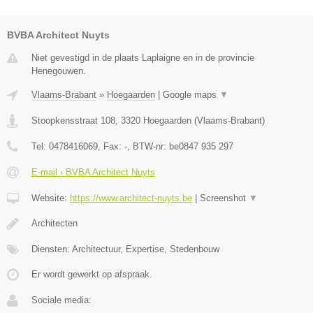
BVBA Architect Nuyts
Niet gevestigd in de plaats Laplaigne en in de provincie
Henegouwen.
Vlaams-Brabant
»
Hoegaarden
|
Google maps
▼
Stoopkensstraat 108
,
3320
Hoegaarden
(
Vlaams-Brabant
)
Tel:
0478416069
, Fax:
-
, BTW-nr:
be0847 935 297
E-mail › BVBA Architect Nuyts
Website:
https://www.architect-nuyts.be
|
Screenshot
▼
Architecten
Diensten: Architectuur, Expertise, Stedenbouw
Er wordt gewerkt op afspraak.
Sociale media: