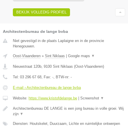
BEKIJK VOLLEDIG PROFIEL
Architectenbureau de lange bvba
Niet gevestigd in de plaats Laplaigne en in de provincie
Henegouwen.
Oost-Vlaanderen
»
Sint Niklaas
|
Google maps
▼
Nieuwstraat 120b
,
9100
Sint Niklaas
(
Oost-Vlaanderen
)
Tel:
03 296 67 68
, Fax:
-
, BTW-nr:
-
E-mail › Architectenbureau de lange bvba
Website:
https://www.kristofdelange.be
|
Screenshot
▼
Architectenbureau DE LANGE is een jong bureau in volle groei. Wij
zijn
▼
Diensten: Houtskelet, Duurzaam, Lichte en ruimtelijke ontwerpen