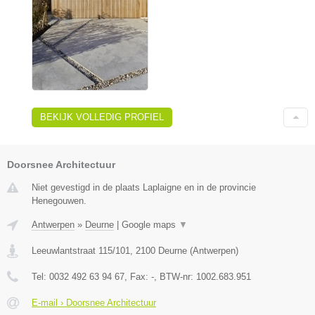
BEKIJK VOLLEDIG PROFIEL
Doorsnee Architectuur
Niet gevestigd in de plaats Laplaigne en in de provincie
Henegouwen.
Antwerpen
»
Deurne
|
Google maps
▼
Leeuwlantstraat 115/101
,
2100
Deurne
(
Antwerpen
)
Tel:
0032 492 63 94 67
, Fax:
-
, BTW-nr:
1002.683.951
E-mail › Doorsnee Architectuur