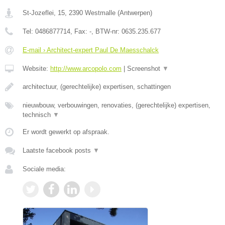
St-Jozeflei, 15
,
2390
Westmalle
(
Antwerpen
)
Tel:
0486877714
, Fax:
-
, BTW-nr:
0635.235.677
E-mail › Architect-expert Paul De Maesschalck
Website:
http://www.arcopolo.com
|
Screenshot
▼
architectuur, (gerechtelijke) expertisen, schattingen
nieuwbouw, verbouwingen, renovaties, (gerechtelijke) expertisen,
technisch
▼
Er wordt gewerkt op afspraak.
Laatste facebook posts
▼
Sociale media: