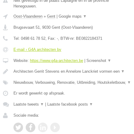
Niet gevestigd in de plaats Laplaigne en in de provincie
Henegouwen.
Oost-Vlaanderen
»
Gent
|
Google maps
▼
Brugsevaart 51
,
9030
Gent
(
Oost-Vlaanderen
)
Tel:
0498 61 78 52
, Fax:
-
, BTW-nr:
BE0822184371
E-mail › G4A architecten bv
Website:
https://www.g4a-architecten.be
|
Screenshot
▼
Architecten Gerrit Stevens en Annelore Lanckriet vormen een
▼
Nieuwbouw, Verbouwing, Renovatie, Uitbreiding, Houtskeletbouw,
▼
Er wordt gewerkt op afspraak.
Laatste tweets
▼
|
Laatste facebook posts
▼
Sociale media: