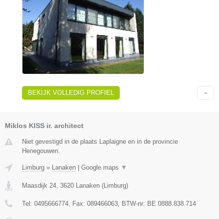
BEKIJK VOLLEDIG PROFIEL
Miklos KISS ir. architect
Niet gevestigd in de plaats Laplaigne en in de provincie
Henegouwen.
Limburg
»
Lanaken
|
Google maps
▼
Maasdijk 24
,
3620
Lanaken
(
Limburg
)
Tel:
0495666774
, Fax:
089466063
, BTW-nr:
BE 0888.838.714