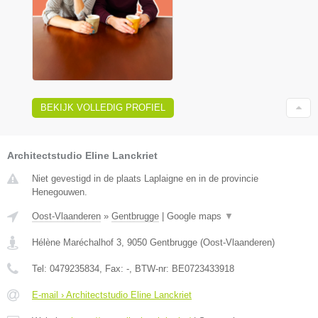
BEKIJK VOLLEDIG PROFIEL
Architectstudio Eline Lanckriet
Niet gevestigd in de plaats Laplaigne en in de provincie
Henegouwen.
Oost-Vlaanderen
»
Gentbrugge
|
Google maps
▼
Hélène Maréchalhof 3
,
9050
Gentbrugge
(
Oost-Vlaanderen
)
Tel:
0479235834
, Fax:
-
, BTW-nr:
BE0723433918
E-mail › Architectstudio Eline Lanckriet