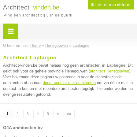
Ik ben een
architect
Architect
-vinden.be
Vind een architect bij u in de buurt!
U bent nu hier:
Home
»
Henegouwen
»
Laplaigne
Architect Laplaigne
Architect-vinden.be bevat helaas nog geen
architecten in Laplaigne
. Dit
geldt ook voor de gehele provincie Henegouwen (
architect Henegouwen
).
Voer bovenaan deze pagina uw postcode in voor de dichtstbijzijnde
architecten of ga naar
direct contact met architecten
om via één e-mail in
contact te komen met meerdere architecten tegelijk. Hieronder worden nu
overige resultaten getoond.
1
2
3
4
5
»
»»
G4A architecten bv