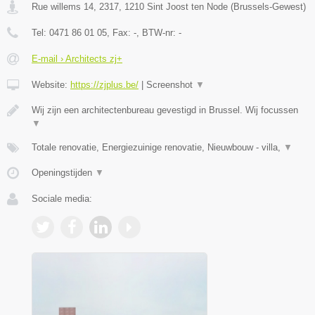
Rue willems 14, 2317
,
1210
Sint Joost ten Node
(
Brussels-Gewest
)
Tel:
0471 86 01 05
, Fax:
-
, BTW-nr:
-
E-mail › Architects zj+
Website:
https://zjplus.be/
|
Screenshot
▼
Wij zijn een architectenbureau gevestigd in Brussel. Wij focussen
▼
Totale renovatie, Energiezuinige renovatie, Nieuwbouw - villa,
▼
Openingstijden
▼
Sociale media: