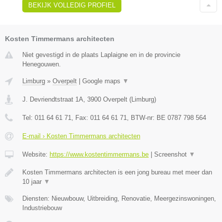
BEKIJK VOLLEDIG PROFIEL
Kosten Timmermans architecten
Niet gevestigd in de plaats Laplaigne en in de provincie
Henegouwen.
Limburg
»
Overpelt
|
Google maps
▼
J. Devriendtstraat 1A
,
3900
Overpelt
(
Limburg
)
Tel:
011 64 61 71
, Fax:
011 64 61 71
, BTW-nr:
BE 0787 798 564
E-mail › Kosten Timmermans architecten
Website:
https://www.kostentimmermans.be
|
Screenshot
▼
Kosten Timmermans architecten is een jong bureau met meer dan
10 jaar
▼
Diensten: Nieuwbouw, Uitbreiding, Renovatie, Meergezinswoningen,
Industriebouw