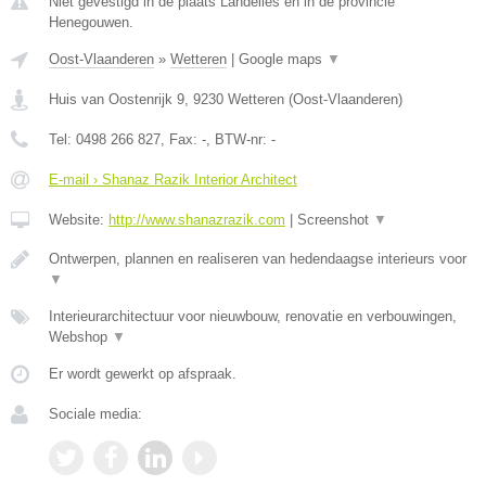
Niet gevestigd in de plaats Landelies en in de provincie
Henegouwen.
Oost-Vlaanderen
»
Wetteren
|
Google maps
▼
Huis van Oostenrijk 9
,
9230
Wetteren
(
Oost-Vlaanderen
)
Tel:
0498 266 827
, Fax:
-
, BTW-nr:
-
E-mail › Shanaz Razik Interior Architect
Website:
http://www.shanazrazik.com
|
Screenshot
▼
Ontwerpen, plannen en realiseren van hedendaagse interieurs voor
▼
Interieurarchitectuur voor nieuwbouw, renovatie en verbouwingen,
Webshop
▼
Er wordt gewerkt op afspraak.
Sociale media: