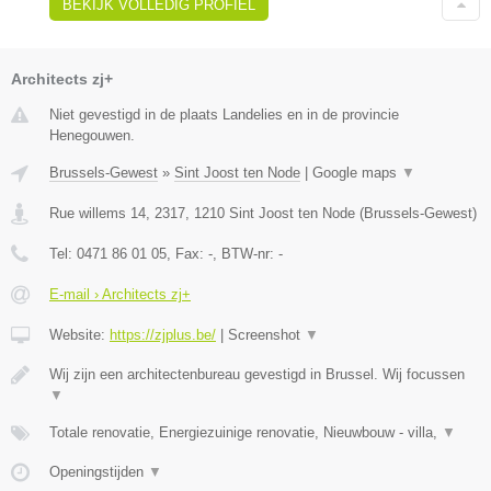
BEKIJK VOLLEDIG PROFIEL
Architects zj+
Niet gevestigd in de plaats Landelies en in de provincie
Henegouwen.
Brussels-Gewest
»
Sint Joost ten Node
|
Google maps
▼
Rue willems 14, 2317
,
1210
Sint Joost ten Node
(
Brussels-Gewest
)
Tel:
0471 86 01 05
, Fax:
-
, BTW-nr:
-
E-mail › Architects zj+
Website:
https://zjplus.be/
|
Screenshot
▼
Wij zijn een architectenbureau gevestigd in Brussel. Wij focussen
▼
Totale renovatie, Energiezuinige renovatie, Nieuwbouw - villa,
▼
Openingstijden
▼