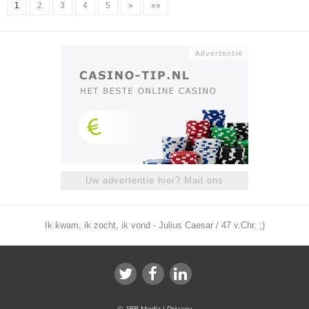
1
2
3
4
5
»
»»
Uw advertentie hier? Mail ons
Ik kwam, ik zocht, ik vond - Julius Caesar / 47 v.Chr. ;)