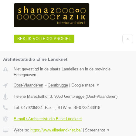
BEKIJK VOLLEDIG PROFIEL
Architectstudio Eline Lanckriet
Niet gevestigd in de plaats Landelies en in de provincie
Henegouwen.
Oost-Vlaanderen
»
Gentbrugge
|
Google maps
▼
Hélène Maréchalhof 3
,
9050
Gentbrugge
(
Oost-Vlaanderen
)
Tel:
0479235834
, Fax:
-
, BTW-nr:
BE0723433918
E-mail › Architectstudio Eline Lanckriet
Website:
https://www.elinelanckriet.be/
|
Screenshot
▼