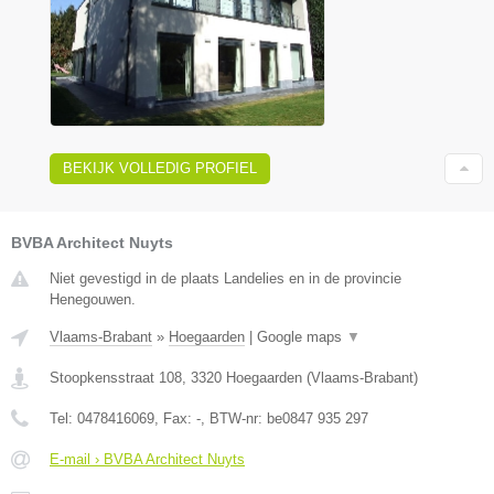
BEKIJK VOLLEDIG PROFIEL
BVBA Architect Nuyts
Niet gevestigd in de plaats Landelies en in de provincie
Henegouwen.
Vlaams-Brabant
»
Hoegaarden
|
Google maps
▼
Stoopkensstraat 108
,
3320
Hoegaarden
(
Vlaams-Brabant
)
Tel:
0478416069
, Fax:
-
, BTW-nr:
be0847 935 297
E-mail › BVBA Architect Nuyts