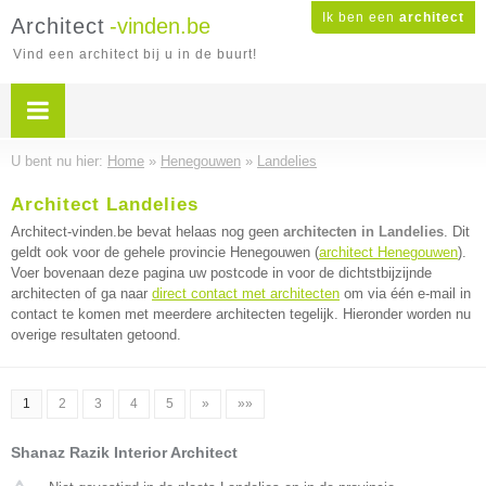
Ik ben een
architect
Architect
-vinden.be
Vind een architect bij u in de buurt!
U bent nu hier:
Home
»
Henegouwen
»
Landelies
Architect Landelies
Architect-vinden.be bevat helaas nog geen
architecten in Landelies
. Dit
geldt ook voor de gehele provincie Henegouwen (
architect Henegouwen
).
Voer bovenaan deze pagina uw postcode in voor de dichtstbijzijnde
architecten of ga naar
direct contact met architecten
om via één e-mail in
contact te komen met meerdere architecten tegelijk. Hieronder worden nu
overige resultaten getoond.
1
2
3
4
5
»
»»
Shanaz Razik Interior Architect