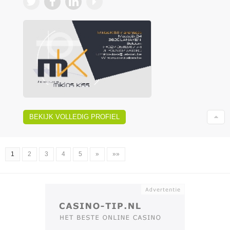
BEKIJK VOLLEDIG PROFIEL
1
2
3
4
5
»
»»