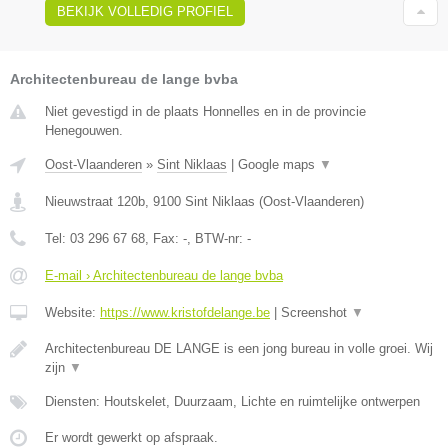
BEKIJK VOLLEDIG PROFIEL
Architectenbureau de lange bvba
Niet gevestigd in de plaats Honnelles en in de provincie
Henegouwen.
Oost-Vlaanderen
»
Sint Niklaas
|
Google maps
▼
Nieuwstraat 120b
,
9100
Sint Niklaas
(
Oost-Vlaanderen
)
Tel:
03 296 67 68
, Fax:
-
, BTW-nr:
-
E-mail › Architectenbureau de lange bvba
Website:
https://www.kristofdelange.be
|
Screenshot
▼
Architectenbureau DE LANGE is een jong bureau in volle groei. Wij
zijn
▼
Diensten: Houtskelet, Duurzaam, Lichte en ruimtelijke ontwerpen
Er wordt gewerkt op afspraak.