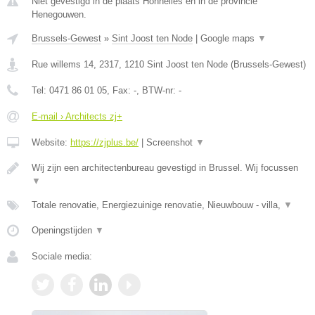
Niet gevestigd in de plaats Honnelles en in de provincie
Henegouwen.
Brussels-Gewest
»
Sint Joost ten Node
|
Google maps
▼
Rue willems 14, 2317
,
1210
Sint Joost ten Node
(
Brussels-Gewest
)
Tel:
0471 86 01 05
, Fax:
-
, BTW-nr:
-
E-mail › Architects zj+
Website:
https://zjplus.be/
|
Screenshot
▼
Wij zijn een architectenbureau gevestigd in Brussel. Wij focussen
▼
Totale renovatie, Energiezuinige renovatie, Nieuwbouw - villa,
▼
Openingstijden
▼
Sociale media: