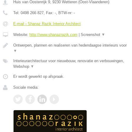
Huis van Oostenrijk 9
,
9230
Wetteren
(
Oost-Vlaanderen
)
Tel:
0498 266 827
, Fax:
-
, BTW-nr:
-
E-mail › Shanaz Razik Interior Architect
Website:
http://www.shanazrazik.com
|
Screenshot
▼
Ontwerpen, plannen en realiseren van hedendaagse interieurs voor
▼
Interieurarchitectuur voor nieuwbouw, renovatie en verbouwingen,
Webshop
▼
Er wordt gewerkt op afspraak.
Sociale media: