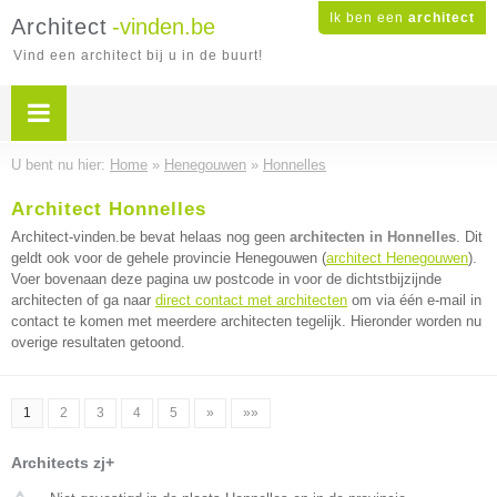
Ik ben een
architect
Architect
-vinden.be
Vind een architect bij u in de buurt!
U bent nu hier:
Home
»
Henegouwen
»
Honnelles
Architect Honnelles
Architect-vinden.be bevat helaas nog geen
architecten in Honnelles
. Dit
geldt ook voor de gehele provincie Henegouwen (
architect Henegouwen
).
Voer bovenaan deze pagina uw postcode in voor de dichtstbijzijnde
architecten of ga naar
direct contact met architecten
om via één e-mail in
contact te komen met meerdere architecten tegelijk. Hieronder worden nu
overige resultaten getoond.
1
2
3
4
5
»
»»
Architects zj+