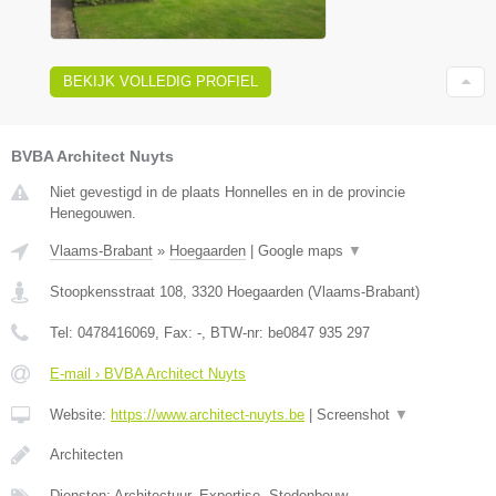
BEKIJK VOLLEDIG PROFIEL
BVBA Architect Nuyts
Niet gevestigd in de plaats Honnelles en in de provincie
Henegouwen.
Vlaams-Brabant
»
Hoegaarden
|
Google maps
▼
Stoopkensstraat 108
,
3320
Hoegaarden
(
Vlaams-Brabant
)
Tel:
0478416069
, Fax:
-
, BTW-nr:
be0847 935 297
E-mail › BVBA Architect Nuyts
Website:
https://www.architect-nuyts.be
|
Screenshot
▼
Architecten
Diensten: Architectuur, Expertise, Stedenbouw