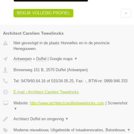
BEKIJK VOLLEDIG PROFIEL
Architect Carolien Tweelinckx
Niet gevestigd in de plaats Honnelles en in de provincie
Henegouwen.
Antwerpen
»
Duffel
|
Google maps
▼
Binnenweg 151 B
,
2570
Duffel
(
Antwerpen
)
Tel:
0479/60.64.16 of 015/34.05.25
, Fax:
-
, BTW-nr:
0899.846.333
E-mail › Architect Carolien Tweelinckx
Website:
http://www.architectcarolientweelinckx.com
|
Screenshot
▼
Architect Duffel en omgeving
▼
Moderne nieuwbouw, Uitgebreide of totaalrenovaties, Betonbouw,
▼