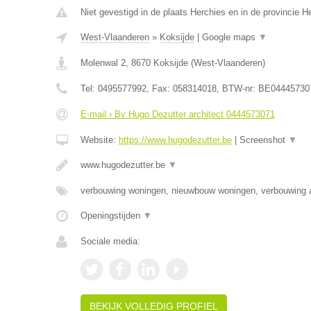
Niet gevestigd in de plaats Herchies en in de provincie 
West-Vlaanderen
»
Koksijde
|
Google maps
▼
Molenwal 2
,
8670
Koksijde
(
West-Vlaanderen
)
Tel:
0495577992
, Fax:
058314018
, BTW-nr:
BE04445730
E-mail › Bv Hugo Dezutter architect 0444573071
Website:
https://www.hugodezutter.be
|
Screenshot
▼
www.hugodezutter.be
▼
verbouwing woningen, nieuwbouw woningen, verbouwing
Openingstijden
▼
Sociale media:
BEKIJK VOLLEDIG PROFIEL