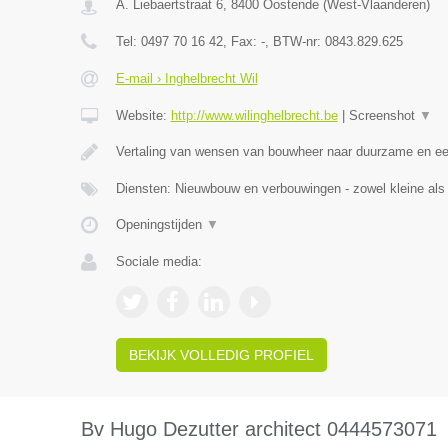
A. Liebaertstraat 6
,
8400
Oostende
(
West-Vlaanderen
)
Tel:
0497 70 16 42
, Fax:
-
, BTW-nr:
0843.829.625
E-mail › Inghelbrecht Wil
Website:
http://www.wilinghelbrecht.be
|
Screenshot
▼
Vertaling van wensen van bouwheer naar duurzame en eerl
Diensten: Nieuwbouw en verbouwingen - zowel kleine als g
Openingstijden
▼
Sociale media:
BEKIJK VOLLEDIG PROFIEL
Bv Hugo Dezutter architect 0444573071