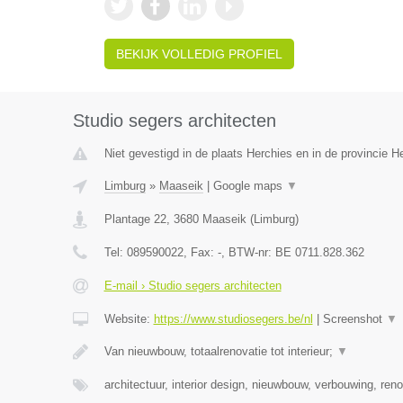
BEKIJK VOLLEDIG PROFIEL
Studio segers architecten
Niet gevestigd in de plaats Herchies en in de provincie 
Limburg
»
Maaseik
|
Google maps
▼
Plantage 22
,
3680
Maaseik
(
Limburg
)
Tel:
089590022
, Fax:
-
, BTW-nr:
BE 0711.828.362
E-mail › Studio segers architecten
Website:
https://www.studiosegers.be/nl
|
Screenshot
▼
Van nieuwbouw, totaalrenovatie tot interieur;
▼
architectuur, interior design, nieuwbouw, verbouwing, ren