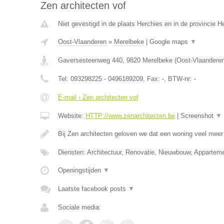
Zen architecten vof
Niet gevestigd in de plaats Herchies en in de provincie 
Oost-Vlaanderen
»
Merelbeke
|
Google maps
▼
Gaversesteenweg 440
,
9820
Merelbeke
(
Oost-Vlaandere
Tel:
093298225 - 0496189209
, Fax:
-
, BTW-nr:
-
E-mail › Zen architecten vof
Website:
HTTP://www.zenarchitecten.be
|
Screenshot
▼
Bij Zen architecten geloven we dat een woning veel meer
Diensten: Architectuur, Renovatie, Nieuwbouw, Apparteme
Openingstijden
▼
Laatste facebook posts
▼
Sociale media: