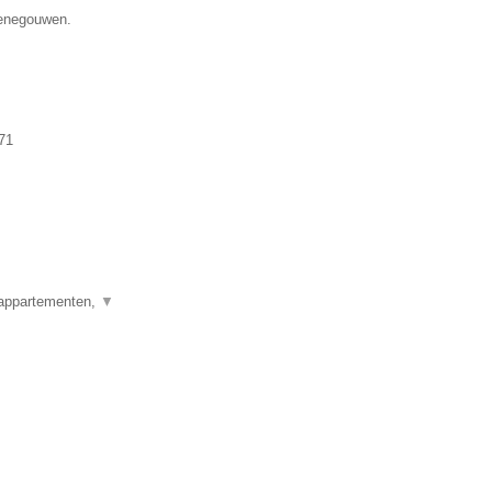
Henegouwen.
71
 appartementen,
▼