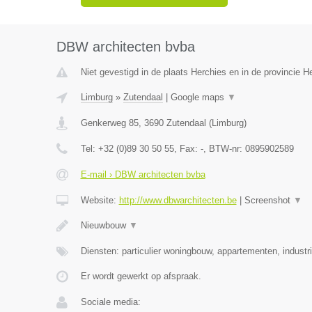
DBW architecten bvba
Niet gevestigd in de plaats Herchies en in de provincie 
Limburg
»
Zutendaal
|
Google maps
▼
Genkerweg 85
,
3690
Zutendaal
(
Limburg
)
Tel:
+32 (0)89 30 50 55
, Fax:
-
, BTW-nr:
0895902589
E-mail › DBW architecten bvba
Website:
http://www.dbwarchitecten.be
|
Screenshot
▼
Nieuwbouw
▼
Diensten: particulier woningbouw, appartementen, indust
Er wordt gewerkt op afspraak.
Sociale media: