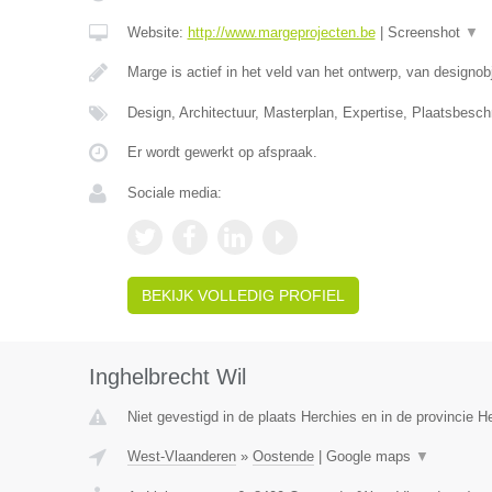
Website:
http://www.margeprojecten.be
|
Screenshot
▼
Marge is actief in het veld van het ontwerp, van designob
Design, Architectuur, Masterplan, Expertise, Plaatsbeschr
Er wordt gewerkt op afspraak.
Sociale media:
BEKIJK VOLLEDIG PROFIEL
Inghelbrecht Wil
Niet gevestigd in de plaats Herchies en in de provincie 
West-Vlaanderen
»
Oostende
|
Google maps
▼