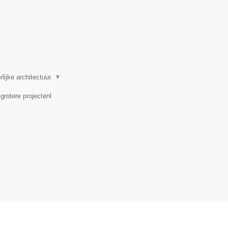
ijke architectuur.
▼
rotere projectenl