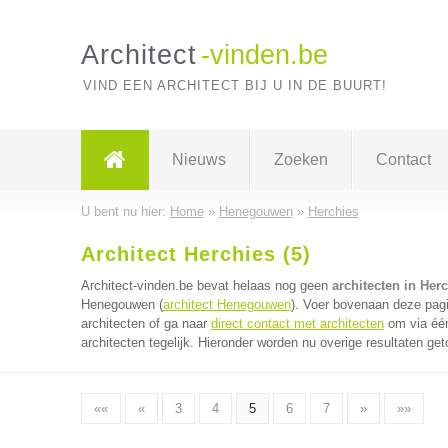
Architect
-vinden.be
VIND EEN ARCHITECT BIJ U IN DE BUURT!
Nieuws
Zoeken
Contact
U bent nu hier:
Home
»
Henegouwen
»
Herchies
Architect Herchies (5)
Architect-vinden.be bevat helaas nog geen
architecten in Her
Henegouwen (
architect Henegouwen
). Voer bovenaan deze pagi
architecten of ga naar
direct contact met architecten
om via één
architecten tegelijk. Hieronder worden nu overige resultaten get
««
«
3
4
5
6
7
»
»»