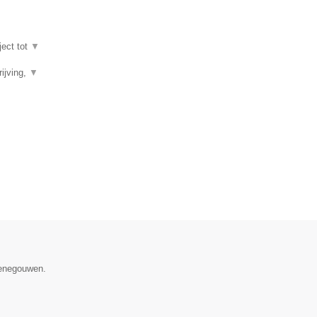
ject tot
▼
ijving,
▼
Henegouwen.