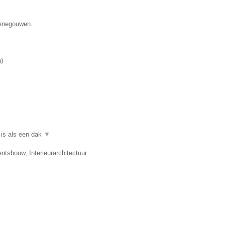
Henegouwen.
n
)
 is als een dak
▼
ntsbouw, Interieurarchitectuur