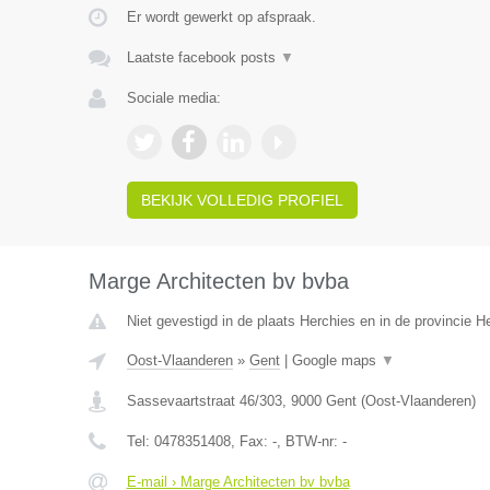
Er wordt gewerkt op afspraak.
Laatste facebook posts
▼
Sociale media:
BEKIJK VOLLEDIG PROFIEL
Marge Architecten bv bvba
Niet gevestigd in de plaats Herchies en in de provincie 
Oost-Vlaanderen
»
Gent
|
Google maps
▼
Sassevaartstraat 46/303
,
9000
Gent
(
Oost-Vlaanderen
)
Tel:
0478351408
, Fax:
-
, BTW-nr:
-
E-mail › Marge Architecten bv bvba