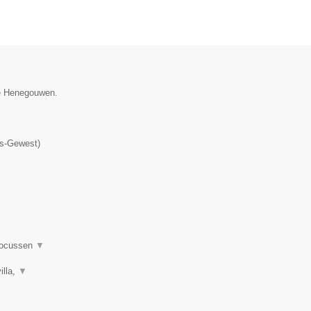
ie Henegouwen.
▼
ls-Gewest
)
 focussen
▼
illa,
▼