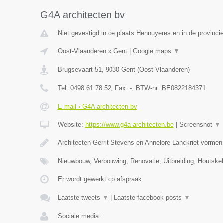
G4A architecten bv
Niet gevestigd in de plaats Hennuyeres en in de provinc
Oost-Vlaanderen
»
Gent
|
Google maps
▼
Brugsevaart 51
,
9030
Gent
(
Oost-Vlaanderen
)
Tel:
0498 61 78 52
, Fax:
-
, BTW-nr:
BE0822184371
E-mail › G4A architecten bv
Website:
https://www.g4a-architecten.be
|
Screenshot
▼
Architecten Gerrit Stevens en Annelore Lanckriet vorme
Nieuwbouw, Verbouwing, Renovatie, Uitbreiding, Houtske
Er wordt gewerkt op afspraak.
Laatste tweets
▼
|
Laatste facebook posts
▼
Sociale media: