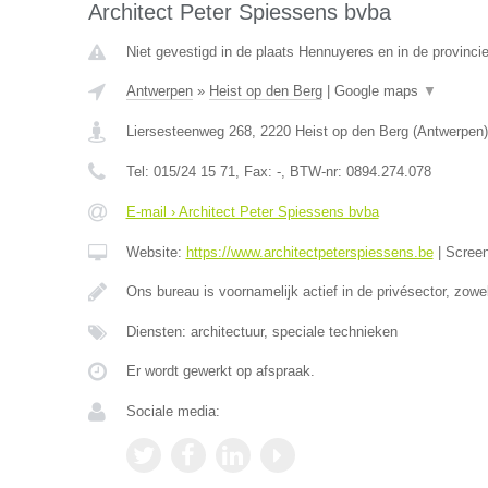
Architect Peter Spiessens bvba
Niet gevestigd in de plaats Hennuyeres en in de provinc
Antwerpen
»
Heist op den Berg
|
Google maps
▼
Liersesteenweg 268
,
2220
Heist op den Berg
(
Antwerpen
)
Tel:
015/24 15 71
, Fax:
-
, BTW-nr:
0894.274.078
E-mail › Architect Peter Spiessens bvba
Website:
https://www.architectpeterspiessens.be
|
Scree
Ons bureau is voornamelijk actief in de privésector, zow
Diensten: architectuur, speciale technieken
Er wordt gewerkt op afspraak.
Sociale media: