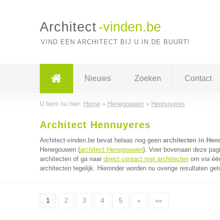
Architect
-vinden.be
VIND EEN ARCHITECT BIJ U IN DE BUURT!
Nieuws
Zoeken
Contact
U bent nu hier:
Home
»
Henegouwen
»
Hennuyeres
Architect Hennuyeres
Architect-vinden.be bevat helaas nog geen
architecten in Hen
Henegouwen (
architect Henegouwen
). Voer bovenaan deze pagi
architecten of ga naar
direct contact met architecten
om via één
architecten tegelijk. Hieronder worden nu overige resultaten get
1
2
3
4
5
»
»»