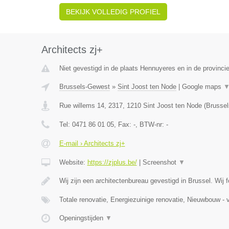
BEKIJK VOLLEDIG PROFIEL
Architects zj+
Niet gevestigd in de plaats Hennuyeres en in de provinc
Brussels-Gewest
»
Sint Joost ten Node
|
Google maps
Rue willems 14, 2317
,
1210
Sint Joost ten Node
(
Brusse
Tel:
0471 86 01 05
, Fax:
-
, BTW-nr:
-
E-mail › Architects zj+
Website:
https://zjplus.be/
|
Screenshot
▼
Wij zijn een architectenbureau gevestigd in Brussel. Wij
Totale renovatie, Energiezuinige renovatie, Nieuwbouw - v
Openingstijden
▼