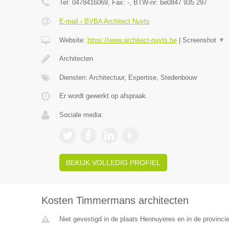
Tel:
0478416069
, Fax:
-
, BTW-nr:
be0847 935 297
E-mail › BVBA Architect Nuyts
Website:
https://www.architect-nuyts.be
|
Screenshot
▼
Architecten
Diensten: Architectuur, Expertise, Stedenbouw
Er wordt gewerkt op afspraak.
Sociale media:
BEKIJK VOLLEDIG PROFIEL
Kosten Timmermans architecten
Niet gevestigd in de plaats Hennuyeres en in de provinc