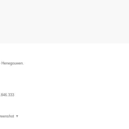
ie Henegouwen.
.846.333
reenshot
▼