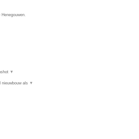
ie Henegouwen.
nshot
▼
el nieuwbouw als
▼