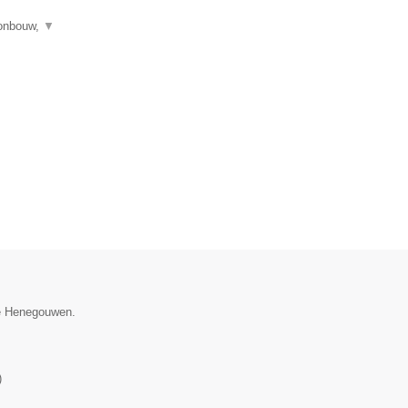
tonbouw,
▼
ie Henegouwen.
)