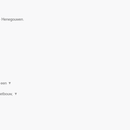
ie Henegouwen.
n een
▼
letbouw,
▼