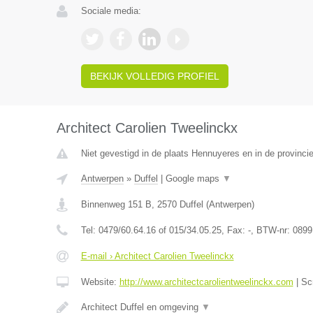
Sociale media:
BEKIJK VOLLEDIG PROFIEL
Architect Carolien Tweelinckx
Niet gevestigd in de plaats Hennuyeres en in de provinc
Antwerpen
»
Duffel
|
Google maps
▼
Binnenweg 151 B
,
2570
Duffel
(
Antwerpen
)
Tel:
0479/60.64.16 of 015/34.05.25
, Fax:
-
, BTW-nr:
0899
E-mail › Architect Carolien Tweelinckx
Website:
http://www.architectcarolientweelinckx.com
|
Sc
Architect Duffel en omgeving
▼