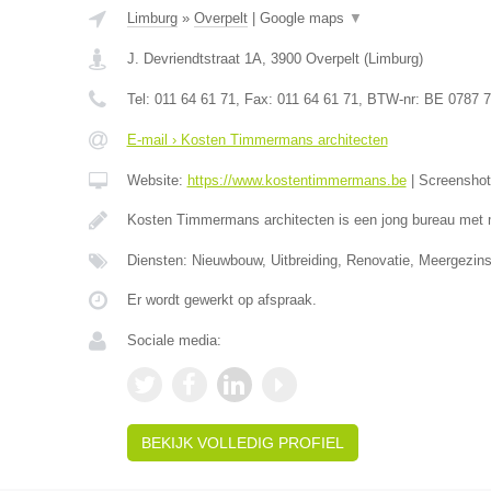
Limburg
»
Overpelt
|
Google maps
▼
J. Devriendtstraat 1A
,
3900
Overpelt
(
Limburg
)
Tel:
011 64 61 71
, Fax:
011 64 61 71
, BTW-nr:
BE 0787 7
E-mail › Kosten Timmermans architecten
Website:
https://www.kostentimmermans.be
|
Screensho
Kosten Timmermans architecten is een jong bureau met 
Diensten: Nieuwbouw, Uitbreiding, Renovatie, Meergezin
Er wordt gewerkt op afspraak.
Sociale media:
BEKIJK VOLLEDIG PROFIEL