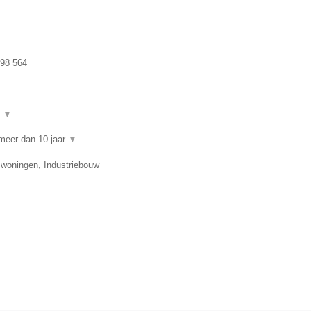
98 564
t
▼
meer dan 10 jaar
▼
swoningen, Industriebouw