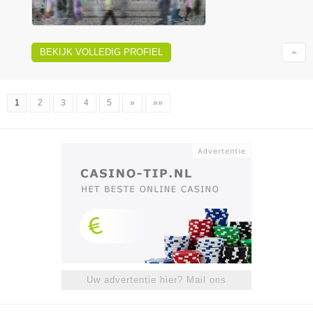
BEKIJK VOLLEDIG PROFIEL
1
2
3
4
5
»
»»
Uw advertentie hier? Mail ons