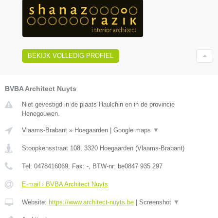
BEKIJK VOLLEDIG PROFIEL
BVBA Architect Nuyts
Niet gevestigd in de plaats Haulchin en in de provincie
Henegouwen.
Vlaams-Brabant
»
Hoegaarden
|
Google maps
▼
Stoopkensstraat 108
,
3320
Hoegaarden
(
Vlaams-Brabant
)
Tel:
0478416069
, Fax:
-
, BTW-nr:
be0847 935 297
E-mail › BVBA Architect Nuyts
Website:
https://www.architect-nuyts.be
|
Screenshot
▼