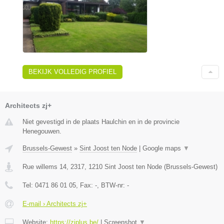
BEKIJK VOLLEDIG PROFIEL
Architects zj+
Niet gevestigd in de plaats Haulchin en in de provincie
Henegouwen.
Brussels-Gewest
»
Sint Joost ten Node
|
Google maps
▼
Rue willems 14, 2317
,
1210
Sint Joost ten Node
(
Brussels-Gewest
)
Tel:
0471 86 01 05
, Fax:
-
, BTW-nr:
-
E-mail › Architects zj+
Website:
https://zjplus.be/
|
Screenshot
▼