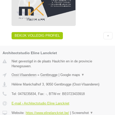
BEKIJK VOLLEDIG PROFIEL
Architectstudio Eline Lanckriet
Niet gevestigd in de plaats Haulchin en in de provincie
Henegouwen.
Oost-Vlaanderen
»
Gentbrugge
|
Google maps
▼
Hélène Maréchalhof 3
,
9050
Gentbrugge
(
Oost-Vlaanderen
)
Tel:
0479235834
, Fax:
-
, BTW-nr:
BE0723433918
E-mail › Architectstudio Eline Lanckriet
Website:
https://www.elinelanckriet.be/
|
Screenshot
▼