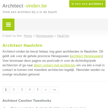
Ik ben een
architect
Architect
-vinden.be
Vind een architect bij u in de buurt!
U bent nu hier:
Home
»
Henegouwen
»
Haulchin
Architect Haulchin
Architect-vinden.be bevat helaas nog geen
architecten in Haulchin
. Dit
geldt ook voor de gehele provincie Henegouwen (
architect Henegouwen
).
Voer bovenaan deze pagina uw postcode in voor de dichtstbijzijnde
architecten of ga naar
direct contact met architecten
om via één e-mail in
contact te komen met meerdere architecten tegelijk. Hieronder worden nu
overige resultaten getoond.
1
2
3
4
5
»
»»
Architect Carolien Tweelinckx