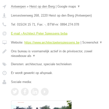
Antwerpen
»
Heist op den Berg
|
Google maps
▼
Liersesteenweg 268
,
2220
Heist op den Berg
(
Antwerpen
)
Tel:
015/24 15 71
, Fax:
-
, BTW-nr:
0894.274.078
E-mail › Architect Peter Spiessens bvba
Website:
https://www.architectpeterspiessens.be
|
Screenshot
▼
Ons bureau is voornamelijk actief in de privésector, zowel
nieuwbouw als
▼
Diensten: architectuur, speciale technieken
Er wordt gewerkt op afspraak.
Sociale media: