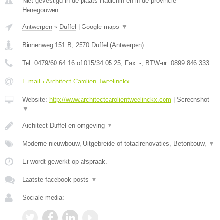
Niet gevestigd in de plaats Haulchin en in de provincie
Henegouwen.
Antwerpen
»
Duffel
|
Google maps
▼
Binnenweg 151 B
,
2570
Duffel
(
Antwerpen
)
Tel:
0479/60.64.16 of 015/34.05.25
, Fax:
-
, BTW-nr:
0899.846.333
E-mail › Architect Carolien Tweelinckx
Website:
http://www.architectcarolientweelinckx.com
|
Screenshot
▼
Architect Duffel en omgeving
▼
Moderne nieuwbouw, Uitgebreide of totaalrenovaties, Betonbouw,
▼
Er wordt gewerkt op afspraak.
Laatste facebook posts
▼
Sociale media: