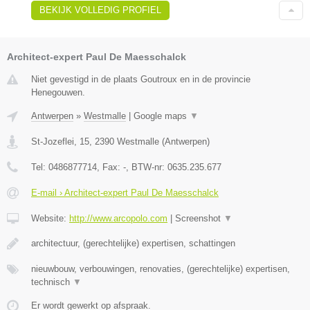
BEKIJK VOLLEDIG PROFIEL
Architect-expert Paul De Maesschalck
Niet gevestigd in de plaats Goutroux en in de provincie
Henegouwen.
Antwerpen
»
Westmalle
|
Google maps
▼
St-Jozeflei, 15
,
2390
Westmalle
(
Antwerpen
)
Tel:
0486877714
, Fax:
-
, BTW-nr:
0635.235.677
E-mail › Architect-expert Paul De Maesschalck
Website:
http://www.arcopolo.com
|
Screenshot
▼
architectuur, (gerechtelijke) expertisen, schattingen
nieuwbouw, verbouwingen, renovaties, (gerechtelijke) expertisen,
technisch
▼
Er wordt gewerkt op afspraak.