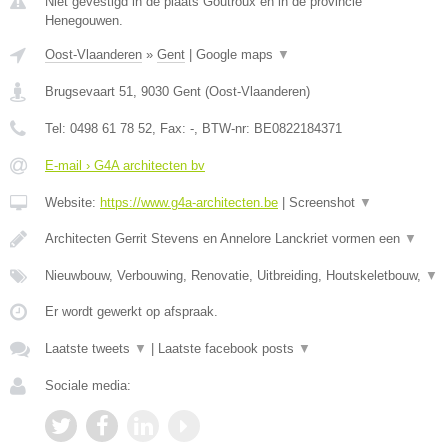
Niet gevestigd in de plaats Goutroux en in de provincie
Henegouwen.
Oost-Vlaanderen
»
Gent
|
Google maps
▼
Brugsevaart 51
,
9030
Gent
(
Oost-Vlaanderen
)
Tel:
0498 61 78 52
, Fax:
-
, BTW-nr:
BE0822184371
E-mail › G4A architecten bv
Website:
https://www.g4a-architecten.be
|
Screenshot
▼
Architecten Gerrit Stevens en Annelore Lanckriet vormen een
▼
Nieuwbouw, Verbouwing, Renovatie, Uitbreiding, Houtskeletbouw,
▼
Er wordt gewerkt op afspraak.
Laatste tweets
▼
|
Laatste facebook posts
▼
Sociale media: