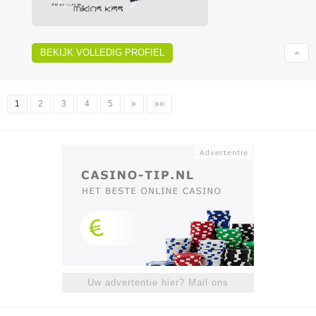
BEKIJK VOLLEDIG PROFIEL
1
2
3
4
5
»
»»
Uw advertentie hier? Mail ons