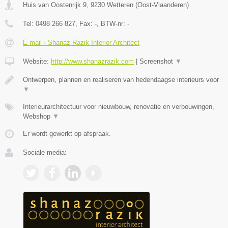
Huis van Oostenrijk 9
,
9230
Wetteren
(
Oost-Vlaanderen
)
Tel:
0498 266 827
, Fax:
-
, BTW-nr:
-
E-mail › Shanaz Razik Interior Architect
Website:
http://www.shanazrazik.com
|
Screenshot
▼
Ontwerpen, plannen en realiseren van hedendaagse interieurs voor
▼
Interieurarchitectuur voor nieuwbouw, renovatie en verbouwingen,
Webshop
▼
Er wordt gewerkt op afspraak.
Sociale media: