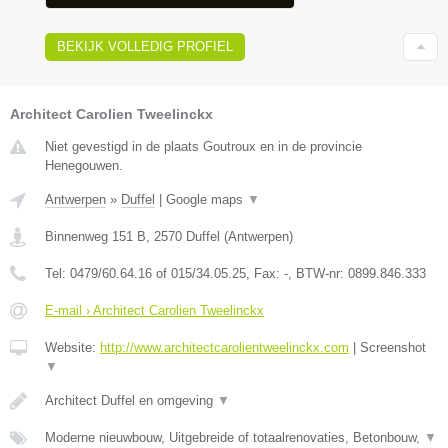
BEKIJK VOLLEDIG PROFIEL
Architect Carolien Tweelinckx
Niet gevestigd in de plaats Goutroux en in de provincie
Henegouwen.
Antwerpen
»
Duffel
|
Google maps
▼
Binnenweg 151 B
,
2570
Duffel
(
Antwerpen
)
Tel:
0479/60.64.16 of 015/34.05.25
, Fax:
-
, BTW-nr:
0899.846.333
E-mail › Architect Carolien Tweelinckx
Website:
http://www.architectcarolientweelinckx.com
|
Screenshot
▼
Architect Duffel en omgeving
▼
Moderne nieuwbouw, Uitgebreide of totaalrenovaties, Betonbouw,
▼