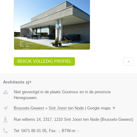
BEKIJK VOLLEDIG PROFIEL
Architects zj+
Niet gevestigd in de plaats Goutroux en in de provincie
Henegouwen.
Brussels-Gewest
»
Sint Joost ten Node
|
Google maps
▼
Rue willems 14, 2317
,
1210
Sint Joost ten Node
(
Brussels-Gewest
)
Tel:
0471 86 01 05
, Fax:
-
, BTW-nr:
-