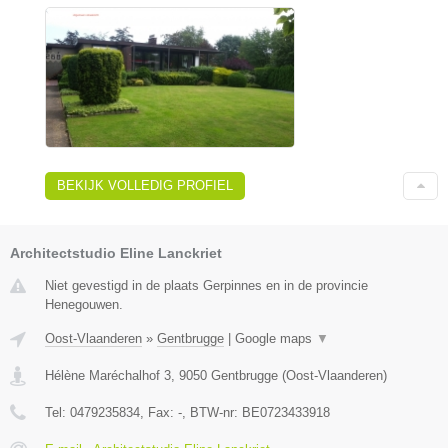
BEKIJK VOLLEDIG PROFIEL
Architectstudio Eline Lanckriet
Niet gevestigd in de plaats Gerpinnes en in de provincie
Henegouwen.
Oost-Vlaanderen
»
Gentbrugge
|
Google maps
▼
Hélène Maréchalhof 3
,
9050
Gentbrugge
(
Oost-Vlaanderen
)
Tel:
0479235834
, Fax:
-
, BTW-nr:
BE0723433918