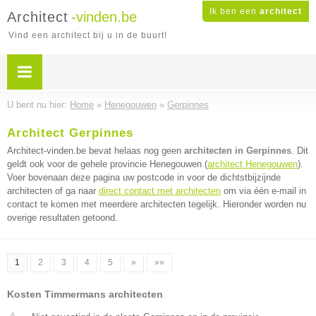
Ik ben een
architect
Architect
-vinden.be
Vind een architect bij u in de buurt!
U bent nu hier:
Home
»
Henegouwen
»
Gerpinnes
Architect Gerpinnes
Architect-vinden.be bevat helaas nog geen
architecten in Gerpinnes
. Dit
geldt ook voor de gehele provincie Henegouwen (
architect Henegouwen
).
Voer bovenaan deze pagina uw postcode in voor de dichtstbijzijnde
architecten of ga naar
direct contact met architecten
om via één e-mail in
contact te komen met meerdere architecten tegelijk. Hieronder worden nu
overige resultaten getoond.
1
2
3
4
5
»
»»
Kosten Timmermans architecten