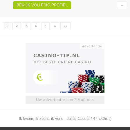
BEKIJK VOLLEDIG PROFIEL
1
2
3
4
5
»
»»
Uw advertentie hier? Mail ons
Ik kwam, ik zocht, ik vond - Julius Caesar / 47 v.Chr. ;)