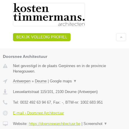
BEKIJK VOLLEDIG PROFIEL
Doorsnee Architectuur
Niet gevestigd in de plaats Gerpinnes en in de provincie
Henegouwen.
Antwerpen
»
Deurne
|
Google maps
▼
Leeuwlantstraat 115/101
,
2100
Deurne
(
Antwerpen
)
Tel:
0032 492 63 94 67
, Fax:
-
, BTW-nr:
1002.683.951
E-mail › Doorsnee Architectuur
Website:
https://doorsneearchitectuur.be
|
Screenshot
▼