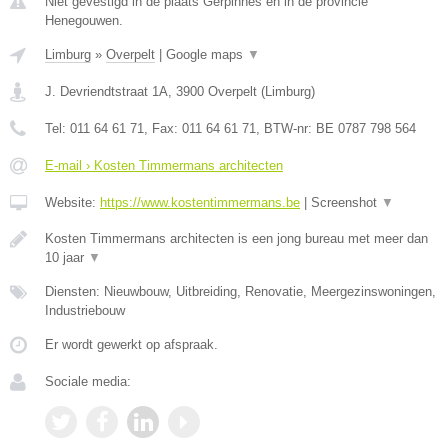
Niet gevestigd in de plaats Gerpinnes en in de provincie
Henegouwen.
Limburg
»
Overpelt
|
Google maps
▼
J. Devriendtstraat 1A
,
3900
Overpelt
(
Limburg
)
Tel:
011 64 61 71
, Fax:
011 64 61 71
, BTW-nr:
BE 0787 798 564
E-mail › Kosten Timmermans architecten
Website:
https://www.kostentimmermans.be
|
Screenshot
▼
Kosten Timmermans architecten is een jong bureau met meer dan
10 jaar
▼
Diensten: Nieuwbouw, Uitbreiding, Renovatie, Meergezinswoningen,
Industriebouw
Er wordt gewerkt op afspraak.
Sociale media: