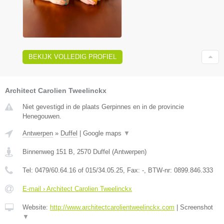
BEKIJK VOLLEDIG PROFIEL
Architect Carolien Tweelinckx
Niet gevestigd in de plaats Gerpinnes en in de provincie
Henegouwen.
Antwerpen
»
Duffel
|
Google maps
▼
Binnenweg 151 B
,
2570
Duffel
(
Antwerpen
)
Tel:
0479/60.64.16 of 015/34.05.25
, Fax:
-
, BTW-nr:
0899.846.333
E-mail › Architect Carolien Tweelinckx
Website:
http://www.architectcarolientweelinckx.com
|
Screenshot
▼