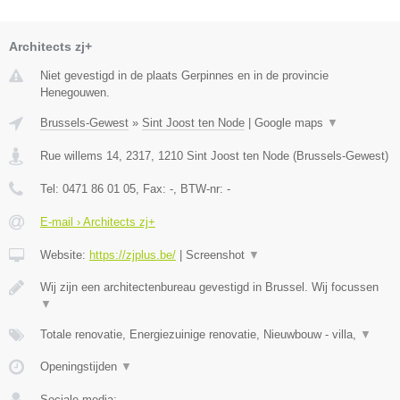
Architects zj+
Niet gevestigd in de plaats Gerpinnes en in de provincie
Henegouwen.
Brussels-Gewest
»
Sint Joost ten Node
|
Google maps
▼
Rue willems 14, 2317
,
1210
Sint Joost ten Node
(
Brussels-Gewest
)
Tel:
0471 86 01 05
, Fax:
-
, BTW-nr:
-
E-mail › Architects zj+
Website:
https://zjplus.be/
|
Screenshot
▼
Wij zijn een architectenbureau gevestigd in Brussel. Wij focussen
▼
Totale renovatie, Energiezuinige renovatie, Nieuwbouw - villa,
▼
Openingstijden
▼
Sociale media: