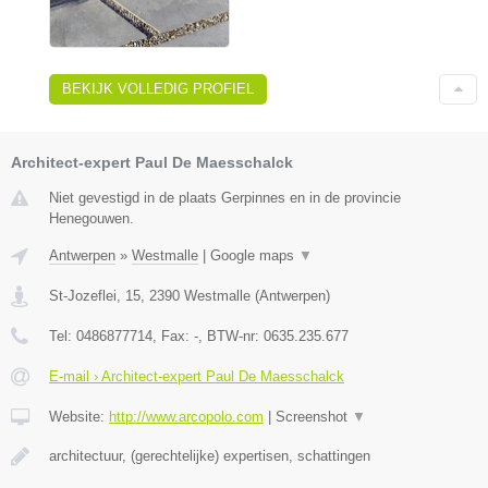
BEKIJK VOLLEDIG PROFIEL
Architect-expert Paul De Maesschalck
Niet gevestigd in de plaats Gerpinnes en in de provincie
Henegouwen.
Antwerpen
»
Westmalle
|
Google maps
▼
St-Jozeflei, 15
,
2390
Westmalle
(
Antwerpen
)
Tel:
0486877714
, Fax:
-
, BTW-nr:
0635.235.677
E-mail › Architect-expert Paul De Maesschalck
Website:
http://www.arcopolo.com
|
Screenshot
▼
architectuur, (gerechtelijke) expertisen, schattingen