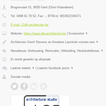
Brugsevaart 51
,
9030
Gent
(
Oost-Vlaanderen
)
Tel:
0498 61 78 52
, Fax:
-
, BTW-nr:
BE0822184371
E-mail › G4A architecten bv
Website:
https://www.g4a-architecten.be
|
Screenshot
▼
Architecten Gerrit Stevens en Annelore Lanckriet vormen een
▼
Nieuwbouw, Verbouwing, Renovatie, Uitbreiding, Houtskeletbouw,
▼
Er wordt gewerkt op afspraak.
Laatste tweets
▼
|
Laatste facebook posts
▼
Sociale media: