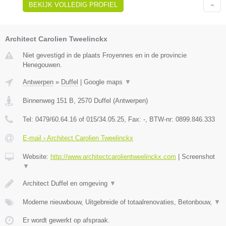
BEKIJK VOLLEDIG PROFIEL
Architect Carolien Tweelinckx
Niet gevestigd in de plaats Froyennes en in de provincie
Henegouwen.
Antwerpen
»
Duffel
|
Google maps
▼
Binnenweg 151 B
,
2570
Duffel
(
Antwerpen
)
Tel:
0479/60.64.16 of 015/34.05.25
, Fax:
-
, BTW-nr:
0899.846.333
E-mail › Architect Carolien Tweelinckx
Website:
http://www.architectcarolientweelinckx.com
|
Screenshot
▼
Architect Duffel en omgeving
▼
Moderne nieuwbouw, Uitgebreide of totaalrenovaties, Betonbouw,
▼
Er wordt gewerkt op afspraak.