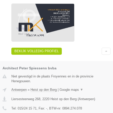
BEKIJK VOLLEDIG PROFIEL
Architect Peter Spiessens bvba
Niet gevestigd in de plaats Froyennes en in de provincie
Henegouwen.
Antwerpen
»
Heist op den Berg
|
Google maps
▼
Liersesteenweg 268
,
2220
Heist op den Berg
(
Antwerpen
)
Tel:
015/24 15 71
, Fax:
-
, BTW-nr:
0894.274.078