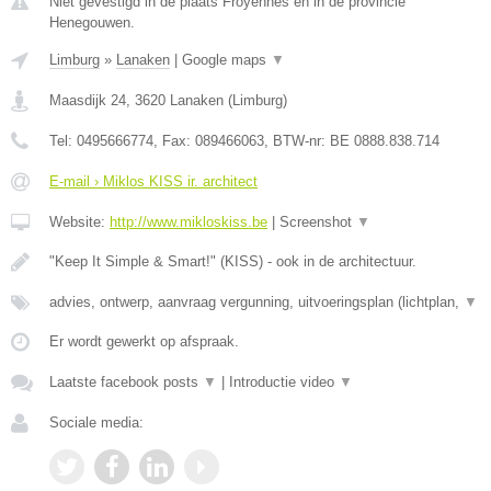
Niet gevestigd in de plaats Froyennes en in de provincie
Henegouwen.
Limburg
»
Lanaken
|
Google maps
▼
Maasdijk 24
,
3620
Lanaken
(
Limburg
)
Tel:
0495666774
, Fax:
089466063
, BTW-nr:
BE 0888.838.714
E-mail › Miklos KISS ir. architect
Website:
http://www.mikloskiss.be
|
Screenshot
▼
"Keep It Simple & Smart!" (KISS) - ook in de architectuur.
advies, ontwerp, aanvraag vergunning, uitvoeringsplan (lichtplan,
▼
Er wordt gewerkt op afspraak.
Laatste facebook posts
▼
|
Introductie video
▼
Sociale media: