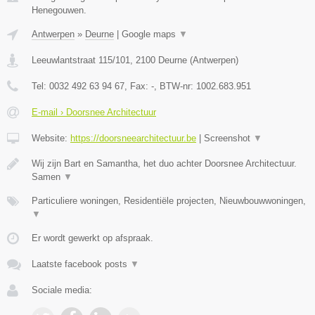
Henegouwen.
Antwerpen
»
Deurne
|
Google maps
▼
Leeuwlantstraat 115/101
,
2100
Deurne
(
Antwerpen
)
Tel:
0032 492 63 94 67
, Fax:
-
, BTW-nr:
1002.683.951
E-mail › Doorsnee Architectuur
Website:
https://doorsneearchitectuur.be
|
Screenshot
▼
Wij zijn Bart en Samantha, het duo achter Doorsnee Architectuur.
Samen
▼
Particuliere woningen, Residentiële projecten, Nieuwbouwwoningen,
▼
Er wordt gewerkt op afspraak.
Laatste facebook posts
▼
Sociale media: