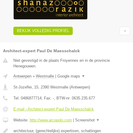
BEKIJK VOLLEDIG PROFIEL
Architect-expert Paul De Maesschalck
Niet gevestigd in de plaats Froyennes en in de provincie
Henegouwen.
Antwerpen
»
Westmalle
|
Google maps
▼
St-Jozeflei, 15
,
2390
Westmalle
(
Antwerpen
)
Tel:
0486877714
, Fax:
-
, BTW-nr:
0635.235.677
E-mail › Architect-expert Paul De Maesschalck
Website:
http://www.arcopolo.com
|
Screenshot
▼
architectuur, (gerechtelijke) expertisen, schattingen