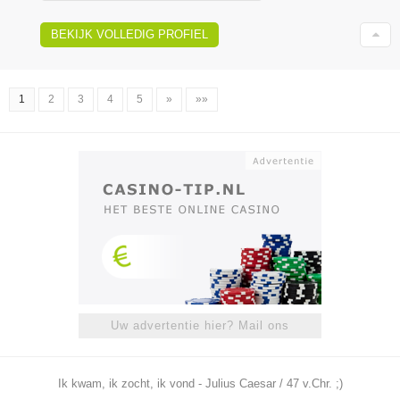
BEKIJK VOLLEDIG PROFIEL
1
2
3
4
5
»
»»
Uw advertentie hier? Mail ons
Ik kwam, ik zocht, ik vond - Julius Caesar / 47 v.Chr. ;)