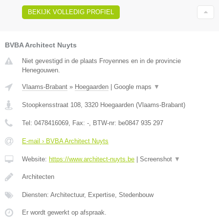
BEKIJK VOLLEDIG PROFIEL
BVBA Architect Nuyts
Niet gevestigd in de plaats Froyennes en in de provincie
Henegouwen.
Vlaams-Brabant
»
Hoegaarden
|
Google maps
▼
Stoopkensstraat 108
,
3320
Hoegaarden
(
Vlaams-Brabant
)
Tel:
0478416069
, Fax:
-
, BTW-nr:
be0847 935 297
E-mail › BVBA Architect Nuyts
Website:
https://www.architect-nuyts.be
|
Screenshot
▼
Architecten
Diensten: Architectuur, Expertise, Stedenbouw
Er wordt gewerkt op afspraak.