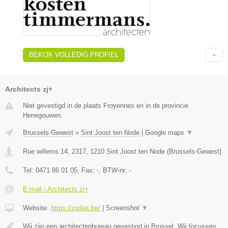
BEKIJK VOLLEDIG PROFIEL
Architects zj+
Niet gevestigd in de plaats Froyennes en in de provincie
Henegouwen.
Brussels-Gewest
»
Sint Joost ten Node
|
Google maps
▼
Rue willems 14, 2317
,
1210
Sint Joost ten Node
(
Brussels-Gewest
)
Tel:
0471 86 01 05
, Fax:
-
, BTW-nr:
-
E-mail › Architects zj+
Website:
https://zjplus.be/
|
Screenshot
▼
Wij zijn een architectenbureau gevestigd in Brussel. Wij focussen