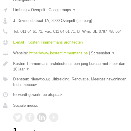
Limburg
»
Overpelt
|
Google maps
▼
J. Devriendtstraat 1A
,
3900
Overpelt
(
Limburg
)
Tel:
011 64 61 71
, Fax:
011 64 61 71
, BTW-nr:
BE 0787 798 564
E-mail › Kosten Timmermans architecten
Website:
https://www.kostentimmermans.be
|
Screenshot
▼
Kosten Timmermans architecten is een jong bureau met meer dan
10 jaar
▼
Diensten: Nieuwbouw, Uitbreiding, Renovatie, Meergezinswoningen,
Industriebouw
Er wordt gewerkt op afspraak.
Sociale media: