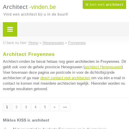
Ik ben een
architect
Architect
-vinden.be
Vind een architect bij u in de buurt!
U bent nu hier:
Home
»
Henegouwen
»
Froyennes
Architect Froyennes
Architect-vinden.be bevat helaas nog geen
architecten in Froyennes
. Dit
geldt ook voor de gehele provincie Henegouwen (
architect Henegouwen
).
Voer bovenaan deze pagina uw postcode in voor de dichtstbijzijnde
architecten of ga naar
direct contact met architecten
om via één e-mail in
contact te komen met meerdere architecten tegelijk. Hieronder worden nu
overige resultaten getoond.
1
2
3
4
5
»
»»
Miklos KISS ir. architect