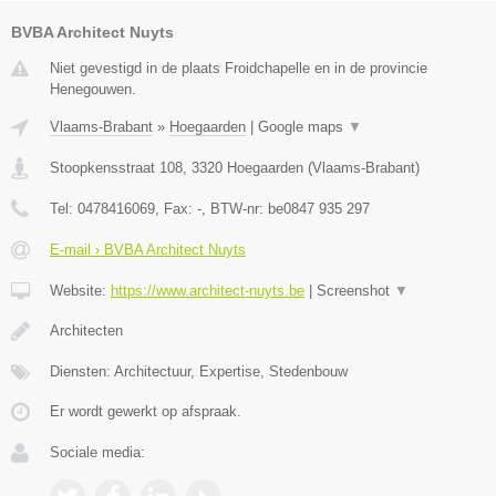
BVBA Architect Nuyts
Niet gevestigd in de plaats Froidchapelle en in de provincie
Henegouwen.
Vlaams-Brabant
»
Hoegaarden
|
Google maps
▼
Stoopkensstraat 108
,
3320
Hoegaarden
(
Vlaams-Brabant
)
Tel:
0478416069
, Fax:
-
, BTW-nr:
be0847 935 297
E-mail › BVBA Architect Nuyts
Website:
https://www.architect-nuyts.be
|
Screenshot
▼
Architecten
Diensten: Architectuur, Expertise, Stedenbouw
Er wordt gewerkt op afspraak.
Sociale media: