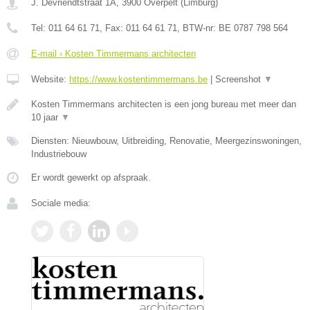
J. Devriendtstraat 1A
,
3900
Overpelt
(
Limburg
)
Tel:
011 64 61 71
, Fax:
011 64 61 71
, BTW-nr:
BE 0787 798 564
E-mail › Kosten Timmermans architecten
Website:
https://www.kostentimmermans.be
|
Screenshot
▼
Kosten Timmermans architecten is een jong bureau met meer dan
10 jaar
▼
Diensten: Nieuwbouw, Uitbreiding, Renovatie, Meergezinswoningen,
Industriebouw
Er wordt gewerkt op afspraak.
Sociale media: