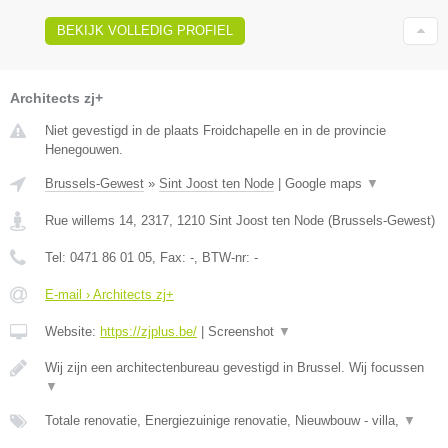
BEKIJK VOLLEDIG PROFIEL
Architects zj+
Niet gevestigd in de plaats Froidchapelle en in de provincie
Henegouwen.
Brussels-Gewest
»
Sint Joost ten Node
|
Google maps
▼
Rue willems 14, 2317
,
1210
Sint Joost ten Node
(
Brussels-Gewest
)
Tel:
0471 86 01 05
, Fax:
-
, BTW-nr:
-
E-mail › Architects zj+
Website:
https://zjplus.be/
|
Screenshot
▼
Wij zijn een architectenbureau gevestigd in Brussel. Wij focussen
▼
Totale renovatie, Energiezuinige renovatie, Nieuwbouw - villa,
▼