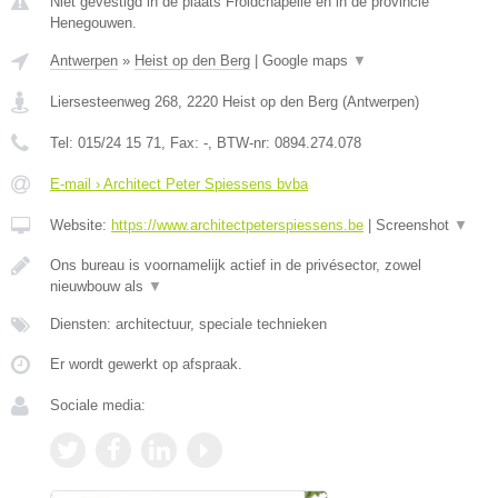
Niet gevestigd in de plaats Froidchapelle en in de provincie
Henegouwen.
Antwerpen
»
Heist op den Berg
|
Google maps
▼
Liersesteenweg 268
,
2220
Heist op den Berg
(
Antwerpen
)
Tel:
015/24 15 71
, Fax:
-
, BTW-nr:
0894.274.078
E-mail › Architect Peter Spiessens bvba
Website:
https://www.architectpeterspiessens.be
|
Screenshot
▼
Ons bureau is voornamelijk actief in de privésector, zowel
nieuwbouw als
▼
Diensten: architectuur, speciale technieken
Er wordt gewerkt op afspraak.
Sociale media: