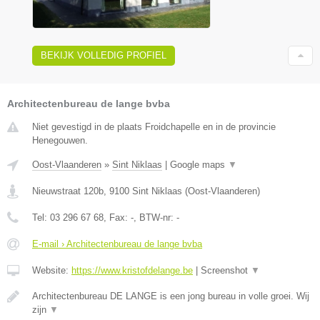
BEKIJK VOLLEDIG PROFIEL
Architectenbureau de lange bvba
Niet gevestigd in de plaats Froidchapelle en in de provincie
Henegouwen.
Oost-Vlaanderen
»
Sint Niklaas
|
Google maps
▼
Nieuwstraat 120b
,
9100
Sint Niklaas
(
Oost-Vlaanderen
)
Tel:
03 296 67 68
, Fax:
-
, BTW-nr:
-
E-mail › Architectenbureau de lange bvba
Website:
https://www.kristofdelange.be
|
Screenshot
▼
Architectenbureau DE LANGE is een jong bureau in volle groei. Wij
zijn
▼