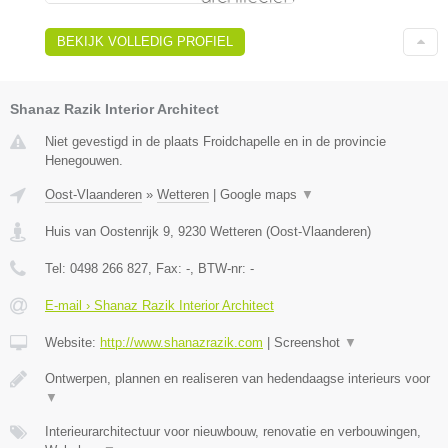
BEKIJK VOLLEDIG PROFIEL
Shanaz Razik Interior Architect
Niet gevestigd in de plaats Froidchapelle en in de provincie
Henegouwen.
Oost-Vlaanderen
»
Wetteren
|
Google maps
▼
Huis van Oostenrijk 9
,
9230
Wetteren
(
Oost-Vlaanderen
)
Tel:
0498 266 827
, Fax:
-
, BTW-nr:
-
E-mail › Shanaz Razik Interior Architect
Website:
http://www.shanazrazik.com
|
Screenshot
▼
Ontwerpen, plannen en realiseren van hedendaagse interieurs voor
▼
Interieurarchitectuur voor nieuwbouw, renovatie en verbouwingen,