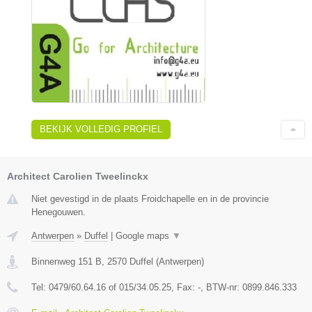
BEKIJK VOLLEDIG PROFIEL
Architect Carolien Tweelinckx
Niet gevestigd in de plaats Froidchapelle en in de provincie
Henegouwen.
Antwerpen
»
Duffel
|
Google maps
▼
Binnenweg 151 B
,
2570
Duffel
(
Antwerpen
)
Tel:
0479/60.64.16 of 015/34.05.25
, Fax:
-
, BTW-nr:
0899.846.333