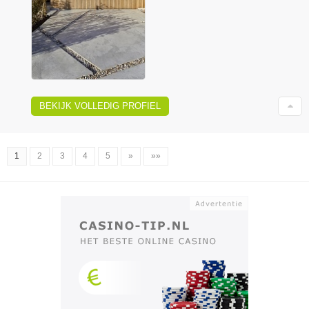
BEKIJK VOLLEDIG PROFIEL
1
2
3
4
5
»
»»