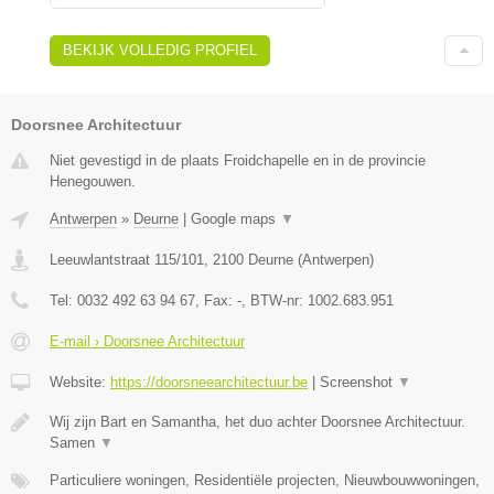
BEKIJK VOLLEDIG PROFIEL
Doorsnee Architectuur
Niet gevestigd in de plaats Froidchapelle en in de provincie
Henegouwen.
Antwerpen
»
Deurne
|
Google maps
▼
Leeuwlantstraat 115/101
,
2100
Deurne
(
Antwerpen
)
Tel:
0032 492 63 94 67
, Fax:
-
, BTW-nr:
1002.683.951
E-mail › Doorsnee Architectuur
Website:
https://doorsneearchitectuur.be
|
Screenshot
▼
Wij zijn Bart en Samantha, het duo achter Doorsnee Architectuur.
Samen
▼
Particuliere woningen, Residentiële projecten, Nieuwbouwwoningen,