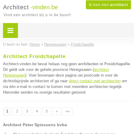
Ik ben een
architect
Architect
-vinden.be
Vind een architect bij u in de buurt!
U bent nu hier:
Home
»
Henegouwen
»
Froidchapelle
Architect Froidchapelle
Architect-vinden.be bevat helaas nog geen
architecten in Froidchapelle
.
Dit geldt ook voor de gehele provincie Henegouwen (
architect
Henegouwen
). Voer bovenaan deze pagina uw postcode in voor de
dichtstbijzijnde architecten of ga naar
direct contact met architecten
om
via één e-mail in contact te komen met meerdere architecten tegelijk.
Hieronder worden nu overige resultaten getoond.
1
2
3
4
5
»
»»
Architect Peter Spiessens bvba