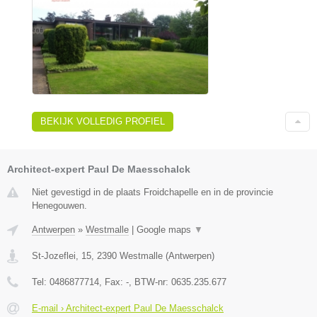
BEKIJK VOLLEDIG PROFIEL
Architect-expert Paul De Maesschalck
Niet gevestigd in de plaats Froidchapelle en in de provincie
Henegouwen.
Antwerpen
»
Westmalle
|
Google maps
▼
St-Jozeflei, 15
,
2390
Westmalle
(
Antwerpen
)
Tel:
0486877714
, Fax:
-
, BTW-nr:
0635.235.677
E-mail › Architect-expert Paul De Maesschalck