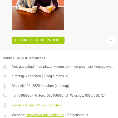
BEKIJK VOLLEDIG PROFIEL
Miklos KISS ir. architect
Niet gevestigd in de plaats Fleurus en in de provincie Henegouwen.
Limburg
»
Lanaken
|
Google maps
▼
Maasdijk 24
,
3620
Lanaken
(
Limburg
)
Tel:
0495666774
, Fax:
089466063
, BTW-nr:
BE 0888.838.714
E-mail › Miklos KISS ir. architect
Website:
http://www.mikloskiss.be
|
Screenshot
▼