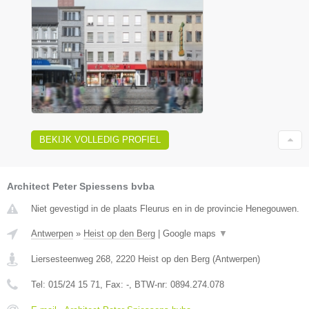
BEKIJK VOLLEDIG PROFIEL
Architect Peter Spiessens bvba
Niet gevestigd in de plaats Fleurus en in de provincie Henegouwen.
Antwerpen
»
Heist op den Berg
|
Google maps
▼
Liersesteenweg 268
,
2220
Heist op den Berg
(
Antwerpen
)
Tel:
015/24 15 71
, Fax:
-
, BTW-nr:
0894.274.078