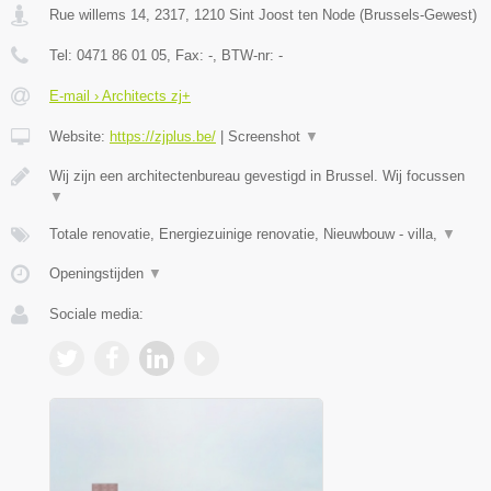
Rue willems 14, 2317
,
1210
Sint Joost ten Node
(
Brussels-Gewest
)
Tel:
0471 86 01 05
, Fax:
-
, BTW-nr:
-
E-mail › Architects zj+
Website:
https://zjplus.be/
|
Screenshot
▼
Wij zijn een architectenbureau gevestigd in Brussel. Wij focussen
▼
Totale renovatie, Energiezuinige renovatie, Nieuwbouw - villa,
▼
Openingstijden
▼
Sociale media: