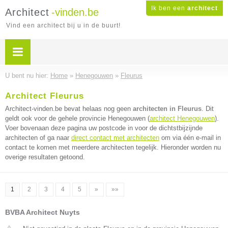
Ik ben een
architect
Architect
-vinden.be
Vind een architect bij u in de buurt!
U bent nu hier:
Home
»
Henegouwen
»
Fleurus
Architect Fleurus
Architect-vinden.be bevat helaas nog geen
architecten in Fleurus
. Dit
geldt ook voor de gehele provincie Henegouwen (
architect Henegouwen
).
Voer bovenaan deze pagina uw postcode in voor de dichtstbijzijnde
architecten of ga naar
direct contact met architecten
om via één e-mail in
contact te komen met meerdere architecten tegelijk. Hieronder worden nu
overige resultaten getoond.
1
2
3
4
5
»
»»
BVBA Architect Nuyts