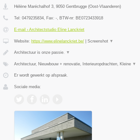
Hélène Maréchalhof 3
,
9050
Gentbrugge
(
Oost-Vlaanderen
)
Tel:
0479235834
, Fax:
-
, BTW-nr:
BE0723433918
E-mail › Architectstudio Eline Lanckriet
Website:
https://www.elinelanckriet.be/
|
Screenshot
▼
Architectuur is onze passie.
▼
Architectuur, Nieuwbouw + renovatie, Interieuropdrachten, Kleine
▼
Er wordt gewerkt op afspraak.
Sociale media: