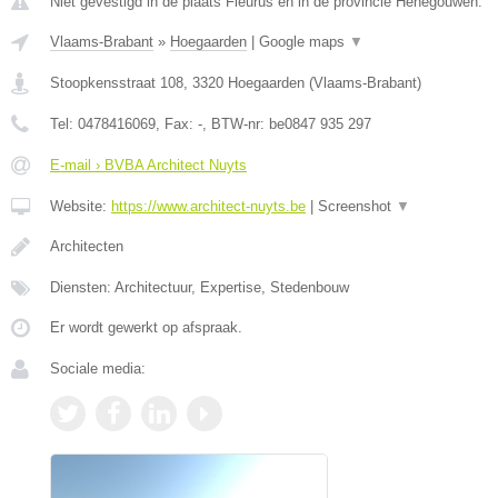
Niet gevestigd in de plaats Fleurus en in de provincie Henegouwen.
Vlaams-Brabant
»
Hoegaarden
|
Google maps
▼
Stoopkensstraat 108
,
3320
Hoegaarden
(
Vlaams-Brabant
)
Tel:
0478416069
, Fax:
-
, BTW-nr:
be0847 935 297
E-mail › BVBA Architect Nuyts
Website:
https://www.architect-nuyts.be
|
Screenshot
▼
Architecten
Diensten: Architectuur, Expertise, Stedenbouw
Er wordt gewerkt op afspraak.
Sociale media: