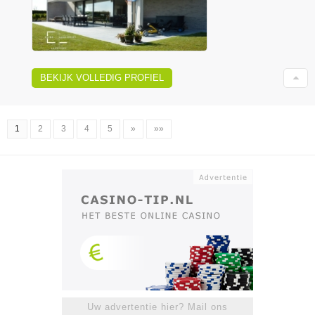
BEKIJK VOLLEDIG PROFIEL
1
2
3
4
5
»
»»
Uw advertentie hier? Mail ons