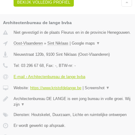
BEKIJK VOLLEDIG PROFIEL
Architectenbureau de lange bvba
Niet gevestigd in de plaats Fleurus en in de provincie Henegouwen.
Oost-Vlaanderen
»
Sint Niklaas
|
Google maps
▼
Nieuwstraat 120b
,
9100
Sint Niklaas
(
Oost-Vlaanderen
)
Tel:
03 296 67 68
, Fax:
-
, BTW-nr:
-
E-mail › Architectenbureau de lange bvba
Website:
https://www.kristofdelange.be
|
Screenshot
▼
Architectenbureau DE LANGE is een jong bureau in volle groei. Wij
zijn
▼
Diensten: Houtskelet, Duurzaam, Lichte en ruimtelijke ontwerpen
Er wordt gewerkt op afspraak.