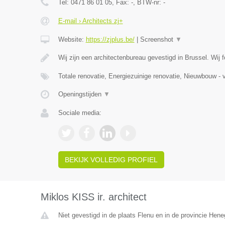
Tel:
0471 86 01 05
, Fax:
-
, BTW-nr:
-
E-mail › Architects zj+
Website:
https://zjplus.be/
|
Screenshot
▼
Wij zijn een architectenbureau gevestigd in Brussel. Wij
Totale renovatie, Energiezuinige renovatie, Nieuwbouw - v
Openingstijden
▼
Sociale media:
BEKIJK VOLLEDIG PROFIEL
Miklos KISS ir. architect
Niet gevestigd in de plaats Flenu en in de provincie Hen