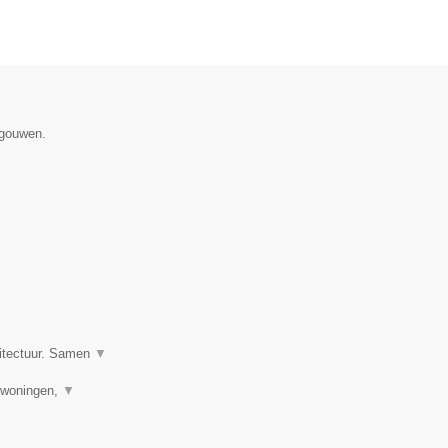
egouwen.
hitectuur. Samen
▼
uwwoningen,
▼