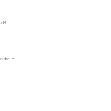
.714
.
chtplan,
▼