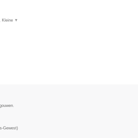
, Kleine
▼
egouwen.
▼
ls-Gewest
)