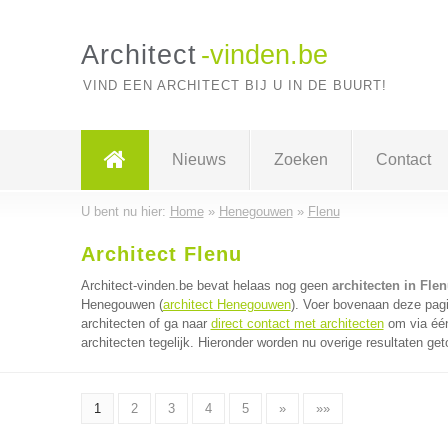
Architect
-vinden.be
VIND EEN ARCHITECT BIJ U IN DE BUURT!
Nieuws
Zoeken
Contact
U bent nu hier:
Home
»
Henegouwen
»
Flenu
Architect Flenu
Architect-vinden.be bevat helaas nog geen
architecten in Fle
Henegouwen (
architect Henegouwen
). Voer bovenaan deze pagi
architecten of ga naar
direct contact met architecten
om via één
architecten tegelijk. Hieronder worden nu overige resultaten get
1
2
3
4
5
»
»»