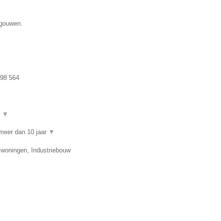
egouwen.
98 564
t
▼
meer dan 10 jaar
▼
swoningen, Industriebouw