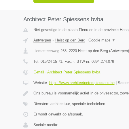
Architect Peter Spiessens bvba
Niet gevestigd in de plaats Flenu en in de provincie Hen
Antwerpen
»
Heist op den Berg
|
Google maps
▼
Liersesteenweg 268
,
2220
Heist op den Berg
(
Antwerpen
)
Tel:
015/24 15 71
, Fax:
-
, BTW-nr:
0894.274.078
E-mail › Architect Peter Spiessens bvba
Website:
https://www.architectpeterspiessens.be
|
Scree
Ons bureau is voornamelijk actief in de privésector, zow
Diensten: architectuur, speciale technieken
Er wordt gewerkt op afspraak.
Sociale media: