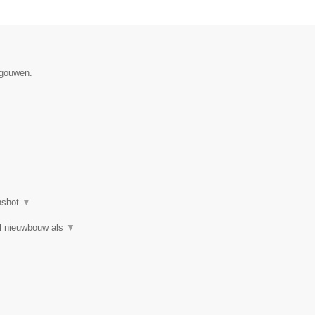
egouwen.
nshot
▼
el nieuwbouw als
▼