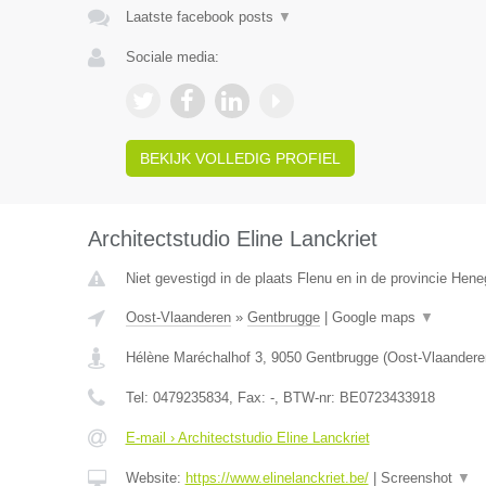
Laatste facebook posts
▼
Sociale media:
BEKIJK VOLLEDIG PROFIEL
Architectstudio Eline Lanckriet
Niet gevestigd in de plaats Flenu en in de provincie Hen
Oost-Vlaanderen
»
Gentbrugge
|
Google maps
▼
Hélène Maréchalhof 3
,
9050
Gentbrugge
(
Oost-Vlaandere
Tel:
0479235834
, Fax:
-
, BTW-nr:
BE0723433918
E-mail › Architectstudio Eline Lanckriet
Website:
https://www.elinelanckriet.be/
|
Screenshot
▼