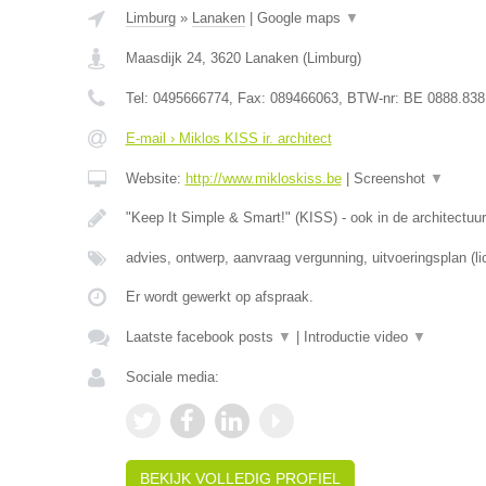
Limburg
»
Lanaken
|
Google maps
▼
Maasdijk 24
,
3620
Lanaken
(
Limburg
)
Tel:
0495666774
, Fax:
089466063
, BTW-nr:
BE 0888.838
E-mail › Miklos KISS ir. architect
Website:
http://www.mikloskiss.be
|
Screenshot
▼
"Keep It Simple & Smart!" (KISS) - ook in de architectuur
advies, ontwerp, aanvraag vergunning, uitvoeringsplan (li
Er wordt gewerkt op afspraak.
Laatste facebook posts
▼
|
Introductie video
▼
Sociale media:
BEKIJK VOLLEDIG PROFIEL