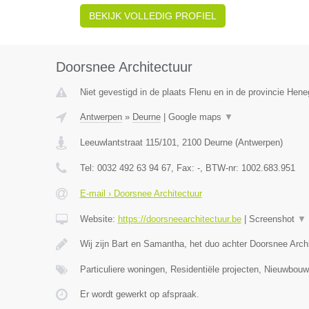
BEKIJK VOLLEDIG PROFIEL
Doorsnee Architectuur
Niet gevestigd in de plaats Flenu en in de provincie Hen
Antwerpen
»
Deurne
|
Google maps
▼
Leeuwlantstraat 115/101
,
2100
Deurne
(
Antwerpen
)
Tel:
0032 492 63 94 67
, Fax:
-
, BTW-nr:
1002.683.951
E-mail › Doorsnee Architectuur
Website:
https://doorsneearchitectuur.be
|
Screenshot
▼
Wij zijn Bart en Samantha, het duo achter Doorsnee Arc
Particuliere woningen, Residentiële projecten, Nieuwbo
Er wordt gewerkt op afspraak.