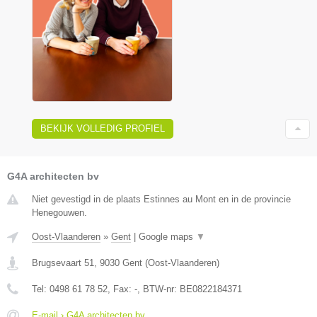
BEKIJK VOLLEDIG PROFIEL
G4A architecten bv
Niet gevestigd in de plaats Estinnes au Mont en in de provincie
Henegouwen.
Oost-Vlaanderen
»
Gent
|
Google maps
▼
Brugsevaart 51
,
9030
Gent
(
Oost-Vlaanderen
)
Tel:
0498 61 78 52
, Fax:
-
, BTW-nr:
BE0822184371
E-mail › G4A architecten bv