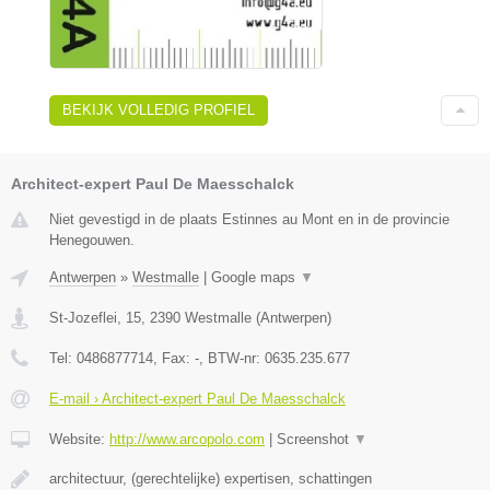
BEKIJK VOLLEDIG PROFIEL
Architect-expert Paul De Maesschalck
Niet gevestigd in de plaats Estinnes au Mont en in de provincie
Henegouwen.
Antwerpen
»
Westmalle
|
Google maps
▼
St-Jozeflei, 15
,
2390
Westmalle
(
Antwerpen
)
Tel:
0486877714
, Fax:
-
, BTW-nr:
0635.235.677
E-mail › Architect-expert Paul De Maesschalck
Website:
http://www.arcopolo.com
|
Screenshot
▼
architectuur, (gerechtelijke) expertisen, schattingen