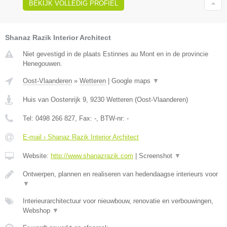
BEKIJK VOLLEDIG PROFIEL
Shanaz Razik Interior Architect
Niet gevestigd in de plaats Estinnes au Mont en in de provincie
Henegouwen.
Oost-Vlaanderen
»
Wetteren
|
Google maps
▼
Huis van Oostenrijk 9
,
9230
Wetteren
(
Oost-Vlaanderen
)
Tel:
0498 266 827
, Fax:
-
, BTW-nr:
-
E-mail › Shanaz Razik Interior Architect
Website:
http://www.shanazrazik.com
|
Screenshot
▼
Ontwerpen, plannen en realiseren van hedendaagse interieurs voor
▼
Interieurarchitectuur voor nieuwbouw, renovatie en verbouwingen,
Webshop
▼