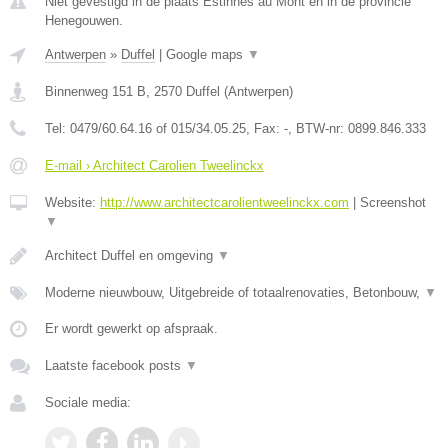
Niet gevestigd in de plaats Estinnes au Mont en in de provincie
Henegouwen.
Antwerpen
»
Duffel
|
Google maps
▼
Binnenweg 151 B
,
2570
Duffel
(
Antwerpen
)
Tel:
0479/60.64.16 of 015/34.05.25
, Fax:
-
, BTW-nr:
0899.846.333
E-mail › Architect Carolien Tweelinckx
Website:
http://www.architectcarolientweelinckx.com
|
Screenshot
▼
Architect Duffel en omgeving
▼
Moderne nieuwbouw, Uitgebreide of totaalrenovaties, Betonbouw,
▼
Er wordt gewerkt op afspraak.
Laatste facebook posts
▼
Sociale media: