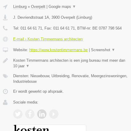
Limburg
»
Overpelt
|
Google maps
▼
J. Devriendtstraat 1A
,
3900
Overpelt
(
Limburg
)
Tel:
011 64 61 71
, Fax:
011 64 61 71
, BTW-nr:
BE 0787 798 564
E-mail › Kosten Timmermans architecten
Website:
https://www.kostentimmermans.be
|
Screenshot
▼
Kosten Timmermans architecten is een jong bureau met meer dan
10 jaar
▼
Diensten: Nieuwbouw, Uitbreiding, Renovatie, Meergezinswoningen,
Industriebouw
Er wordt gewerkt op afspraak.
Sociale media: