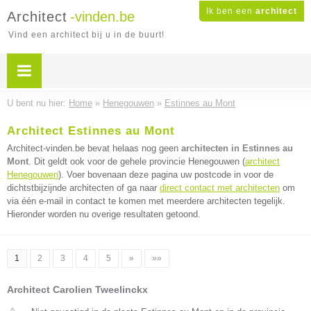
Ik ben een
architect
Architect
-vinden.be
Vind een architect bij u in de buurt!
U bent nu hier:
Home
»
Henegouwen
»
Estinnes au Mont
Architect Estinnes au Mont
Architect-vinden.be bevat helaas nog geen
architecten in Estinnes au
Mont
. Dit geldt ook voor de gehele provincie Henegouwen (
architect
Henegouwen
). Voer bovenaan deze pagina uw postcode in voor de
dichtstbijzijnde architecten of ga naar
direct contact met architecten
om
via één e-mail in contact te komen met meerdere architecten tegelijk.
Hieronder worden nu overige resultaten getoond.
1
2
3
4
5
»
»»
Architect Carolien Tweelinckx