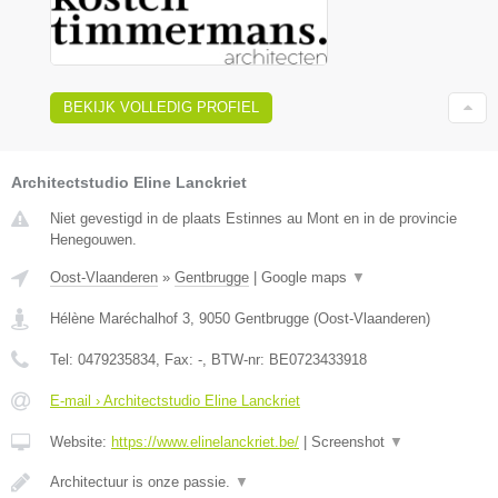
BEKIJK VOLLEDIG PROFIEL
Architectstudio Eline Lanckriet
Niet gevestigd in de plaats Estinnes au Mont en in de provincie
Henegouwen.
Oost-Vlaanderen
»
Gentbrugge
|
Google maps
▼
Hélène Maréchalhof 3
,
9050
Gentbrugge
(
Oost-Vlaanderen
)
Tel:
0479235834
, Fax:
-
, BTW-nr:
BE0723433918
E-mail › Architectstudio Eline Lanckriet
Website:
https://www.elinelanckriet.be/
|
Screenshot
▼
Architectuur is onze passie.
▼