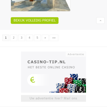
BEKIJK VOLLEDIG PROFIEL
1
2
3
4
5
»
»»
Uw advertentie hier? Mail ons