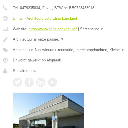
Tel:
0479235834
, Fax:
-
, BTW-nr:
BE0723433918
E-mail › Architectstudio Eline Lanckriet
Website:
https://www.elinelanckriet.be/
|
Screenshot
▼
Architectuur is onze passie.
▼
Architectuur, Nieuwbouw + renovatie, Interieuropdrachten, Kleine
▼
Er wordt gewerkt op afspraak.
Sociale media: