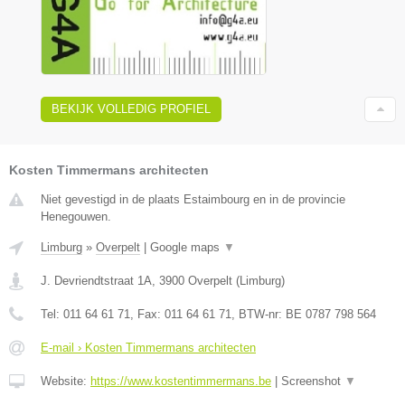
BEKIJK VOLLEDIG PROFIEL
Kosten Timmermans architecten
Niet gevestigd in de plaats Estaimbourg en in de provincie
Henegouwen.
Limburg
»
Overpelt
|
Google maps
▼
J. Devriendtstraat 1A
,
3900
Overpelt
(
Limburg
)
Tel:
011 64 61 71
, Fax:
011 64 61 71
, BTW-nr:
BE 0787 798 564
E-mail › Kosten Timmermans architecten
Website:
https://www.kostentimmermans.be
|
Screenshot
▼