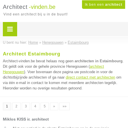
Ik ben een
architect
Architect
-vinden.be
Vind een architect bij u in de buurt!
U bent nu hier:
Home
»
Henegouwen
»
Estaimbourg
Architect Estaimbourg
Architect-vinden.be bevat helaas nog geen
architecten in Estaimbourg
.
Dit geldt ook voor de gehele provincie Henegouwen (
architect
Henegouwen
). Voer bovenaan deze pagina uw postcode in voor de
dichtstbijzijnde architecten of ga naar
direct contact met architecten
om
via één e-mail in contact te komen met meerdere architecten tegelijk.
Hieronder worden nu overige resultaten getoond.
1
2
3
4
5
»
»»
Miklos KISS ir. architect