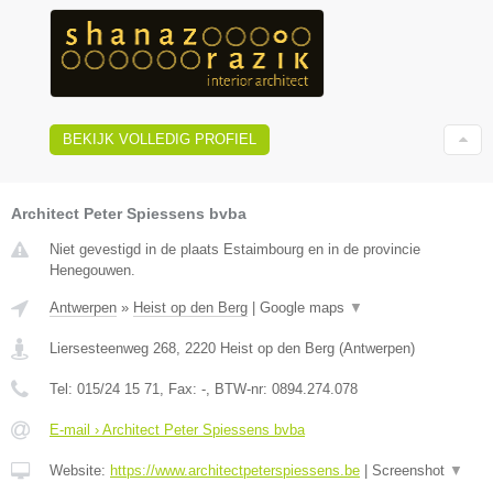
BEKIJK VOLLEDIG PROFIEL
Architect Peter Spiessens bvba
Niet gevestigd in de plaats Estaimbourg en in de provincie
Henegouwen.
Antwerpen
»
Heist op den Berg
|
Google maps
▼
Liersesteenweg 268
,
2220
Heist op den Berg
(
Antwerpen
)
Tel:
015/24 15 71
, Fax:
-
, BTW-nr:
0894.274.078
E-mail › Architect Peter Spiessens bvba
Website:
https://www.architectpeterspiessens.be
|
Screenshot
▼