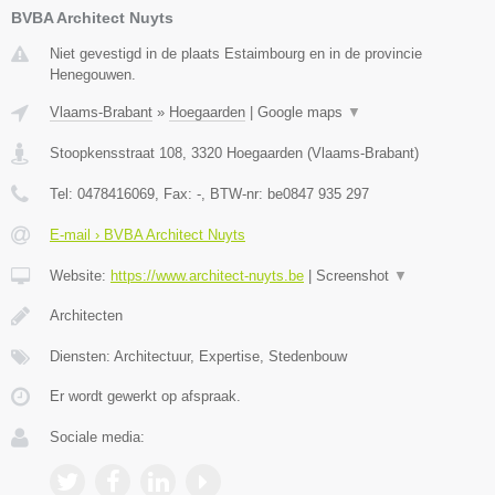
BVBA Architect Nuyts
Niet gevestigd in de plaats Estaimbourg en in de provincie
Henegouwen.
Vlaams-Brabant
»
Hoegaarden
|
Google maps
▼
Stoopkensstraat 108
,
3320
Hoegaarden
(
Vlaams-Brabant
)
Tel:
0478416069
, Fax:
-
, BTW-nr:
be0847 935 297
E-mail › BVBA Architect Nuyts
Website:
https://www.architect-nuyts.be
|
Screenshot
▼
Architecten
Diensten: Architectuur, Expertise, Stedenbouw
Er wordt gewerkt op afspraak.
Sociale media: