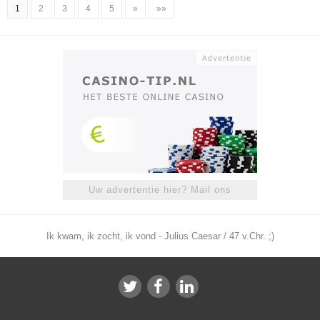
1
2
3
4
5
»
»»
Uw advertentie hier? Mail ons
Ik kwam, ik zocht, ik vond - Julius Caesar / 47 v.Chr. ;)