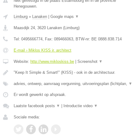
Niet gevestigd in de plaats Estaimbourg en in de provincie
Henegouwen.
Limburg
»
Lanaken
|
Google maps
▼
Maasdijk 24
,
3620
Lanaken
(
Limburg
)
Tel:
0495666774
, Fax:
089466063
, BTW-nr:
BE 0888.838.714
E-mail › Miklos KISS ir. architect
Website:
http://www.mikloskiss.be
|
Screenshot
▼
"Keep It Simple & Smart!" (KISS) - ook in de architectuur.
advies, ontwerp, aanvraag vergunning, uitvoeringsplan (lichtplan,
▼
Er wordt gewerkt op afspraak.
Laatste facebook posts
▼
|
Introductie video
▼
Sociale media: