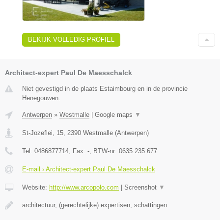
BEKIJK VOLLEDIG PROFIEL
Architect-expert Paul De Maesschalck
Niet gevestigd in de plaats Estaimbourg en in de provincie
Henegouwen.
Antwerpen
»
Westmalle
|
Google maps
▼
St-Jozeflei, 15
,
2390
Westmalle
(
Antwerpen
)
Tel:
0486877714
, Fax:
-
, BTW-nr:
0635.235.677
E-mail › Architect-expert Paul De Maesschalck
Website:
http://www.arcopolo.com
|
Screenshot
▼
architectuur, (gerechtelijke) expertisen, schattingen