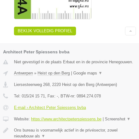
BEKIJK VOLLEDIG PROFIEL
Architect Peter Spiessens bvba
Niet gevestigd in de plaats Erbaut en in de provincie Henegouwen.
Antwerpen
»
Heist op den Berg
|
Google maps
▼
Liersesteenweg 268
,
2220
Heist op den Berg
(
Antwerpen
)
Tel:
015/24 15 71
, Fax:
-
, BTW-nr:
0894.274.078
E-mail › Architect Peter Spiessens bvba
Website:
https://www.architectpeterspiessens.be
|
Screenshot
▼
Ons bureau is voornamelijk actief in de privésector, zowel
nieuwbouw als
▼