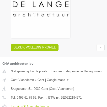
BEKIJK VOLLEDIG PROFIEL
G4A architecten bv
Niet gevestigd in de plaats Erbaut en in de provincie Henegouwen.
Oost-Vlaanderen
»
Gent
|
Google maps
▼
Brugsevaart 51
,
9030
Gent
(
Oost-Vlaanderen
)
Tel:
0498 61 78 52
, Fax:
-
, BTW-nr:
BE0822184371
E-mail › G4A architecten bv