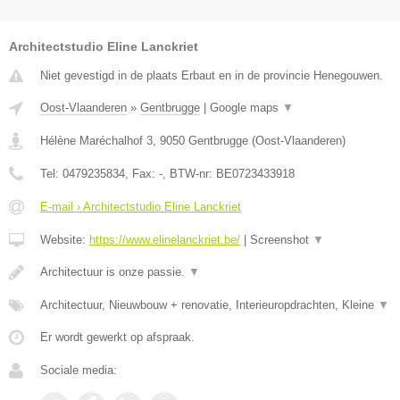
Architectstudio Eline Lanckriet
Niet gevestigd in de plaats Erbaut en in de provincie Henegouwen.
Oost-Vlaanderen
»
Gentbrugge
|
Google maps
▼
Hélène Maréchalhof 3
,
9050
Gentbrugge
(
Oost-Vlaanderen
)
Tel:
0479235834
, Fax:
-
, BTW-nr:
BE0723433918
E-mail › Architectstudio Eline Lanckriet
Website:
https://www.elinelanckriet.be/
|
Screenshot
▼
Architectuur is onze passie.
▼
Architectuur, Nieuwbouw + renovatie, Interieuropdrachten, Kleine
▼
Er wordt gewerkt op afspraak.
Sociale media: