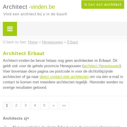
Ik ben een
architect
Architect
-vinden.be
Vind een architect bij u in de buurt!
U bent nu hier:
Home
»
Henegouwen
»
Erbaut
Architect Erbaut
Architect-vinden.be bevat helaas nog geen
architecten in Erbaut
. Dit
geldt ook voor de gehele provincie Henegouwen (
architect Henegouwen
).
Voer bovenaan deze pagina uw postcode in voor de dichtstbijzijnde
architecten of ga naar
direct contact met architecten
om via één e-mail in
contact te komen met meerdere architecten tegelijk. Hieronder worden nu
overige resultaten getoond.
1
2
3
4
5
»
»»
Architects zj+