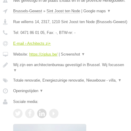
Niet gevestigd in de plaats Erbaut en in de provincie Henegouwen.
Brussels-Gewest
»
Sint Joost ten Node
|
Google maps
▼
Rue willems 14, 2317
,
1210
Sint Joost ten Node
(
Brussels-Gewest
)
Tel:
0471 86 01 05
, Fax:
-
, BTW-nr:
-
E-mail › Architects zj+
Website:
https://zjplus.be/
|
Screenshot
▼
Wij zijn een architectenbureau gevestigd in Brussel. Wij focussen
▼
Totale renovatie, Energiezuinige renovatie, Nieuwbouw - villa,
▼
Openingstijden
▼
Sociale media: