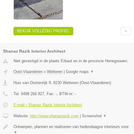
BEKIJK VOLLEDIG PROFIEL
Shanaz Razik Interior Architect
Niet gevestigd in de plaats Erbaut en in de provincie Henegouwen.
Oost-Vlaanderen
»
Wetteren
|
Google maps
▼
Huis van Oostenrijk 9
,
9230
Wetteren
(
Oost-Vlaanderen
)
Tel:
0498 266 827
, Fax:
-
, BTW-nr:
-
E-mail › Shanaz Razik Interior Architect
Website:
http://www.shanazrazik.com
|
Screenshot
▼
Ontwerpen, plannen en realiseren van hedendaagse interieurs voor
▼