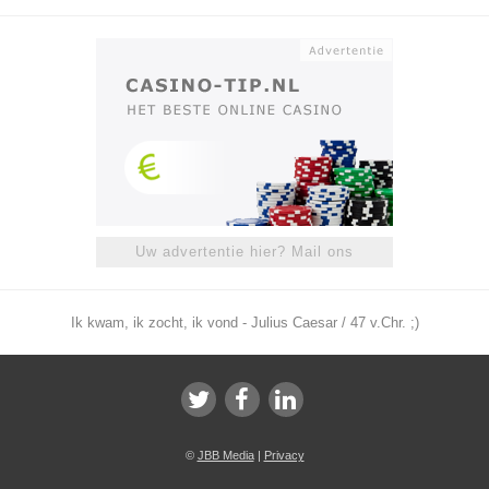
Uw advertentie hier? Mail ons
Ik kwam, ik zocht, ik vond - Julius Caesar / 47 v.Chr. ;)
©
JBB Media
|
Privacy