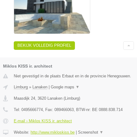
BEKIJK VOLLEDIG PROFIEL
Miklos KISS ir. architect
Niet gevestigd in de plaats Erbaut en in de provincie Henegouwen.
Limburg
»
Lanaken
|
Google maps
▼
Maasdijk 24
,
3620
Lanaken
(
Limburg
)
Tel:
0495666774
, Fax:
089466063
, BTW-nr:
BE 0888.838.714
E-mail › Miklos KISS ir. architect
Website:
http://www.mikloskiss.be
|
Screenshot
▼