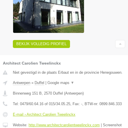
BEKIJK VOLLEDIG PROFIEL
Architect Carolien Tweelinckx
Niet gevestigd in de plaats Erbaut en in de provincie Henegouwen.
Antwerpen
»
Duffel
|
Google maps
▼
Binnenweg 151 B
,
2570
Duffel
(
Antwerpen
)
Tel:
0479/60.64.16 of 015/34.05.25
, Fax:
-
, BTW-nr:
0899.846.333
E-mail › Architect Carolien Tweelinckx
Website:
http://www.architectcarolientweelinckx.com
|
Screenshot