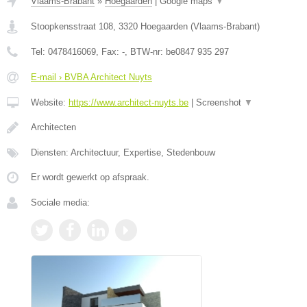
Vlaams-Brabant
»
Hoegaarden
|
Google maps
▼
Stoopkensstraat 108
,
3320
Hoegaarden
(
Vlaams-Brabant
)
Tel:
0478416069
, Fax:
-
, BTW-nr:
be0847 935 297
E-mail › BVBA Architect Nuyts
Website:
https://www.architect-nuyts.be
|
Screenshot
▼
Architecten
Diensten: Architectuur, Expertise, Stedenbouw
Er wordt gewerkt op afspraak.
Sociale media: