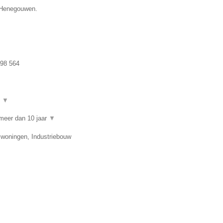
e Henegouwen.
98 564
t
▼
meer dan 10 jaar
▼
swoningen, Industriebouw