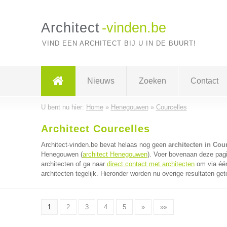
Architect
-vinden.be
VIND EEN ARCHITECT BIJ U IN DE BUURT!
Nieuws
Zoeken
Contact
U bent nu hier:
Home
»
Henegouwen
»
Courcelles
Architect Courcelles
Architect-vinden.be bevat helaas nog geen
architecten in Cou
Henegouwen (
architect Henegouwen
). Voer bovenaan deze pagi
architecten of ga naar
direct contact met architecten
om via één
architecten tegelijk. Hieronder worden nu overige resultaten get
1
2
3
4
5
»
»»