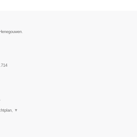
e Henegouwen.
.714
.
chtplan,
▼