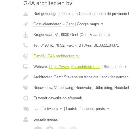
G4A architecten bv
Niet gevestigd in de plaats Courcelles en in de provinci
Oost-Vlaanderen
»
Gent
|
Google maps
▼
Brugsevaart 51
,
9030
Gent
(
Oost-Vlaanderen
)
Tel:
0498 61 78 52
, Fax:
-
, BTW-nr:
BE0822184371
E-mail › G4A architecten bv
Website:
https://www.g4a-architecten.be
|
Screenshot
▼
Architecten Gerrit Stevens en Annelore Lanckriet vorme
Nieuwbouw, Verbouwing, Renovatie, Uitbreiding, Houtske
Er wordt gewerkt op afspraak.
Laatste tweets
▼
|
Laatste facebook posts
▼
Sociale media: