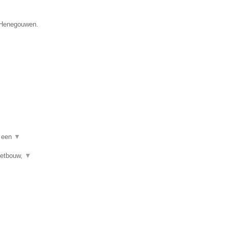
e Henegouwen.
n een
▼
letbouw,
▼