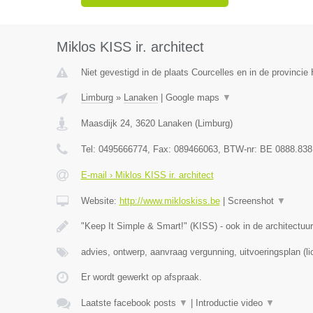
Miklos KISS ir. architect
Niet gevestigd in de plaats Courcelles en in de provinci
Limburg
»
Lanaken
|
Google maps
▼
Maasdijk 24
,
3620
Lanaken
(
Limburg
)
Tel:
0495666774
, Fax:
089466063
, BTW-nr:
BE 0888.838
E-mail › Miklos KISS ir. architect
Website:
http://www.mikloskiss.be
|
Screenshot
▼
"Keep It Simple & Smart!" (KISS) - ook in de architectuur
advies, ontwerp, aanvraag vergunning, uitvoeringsplan (li
Er wordt gewerkt op afspraak.
Laatste facebook posts
▼
|
Introductie video
▼