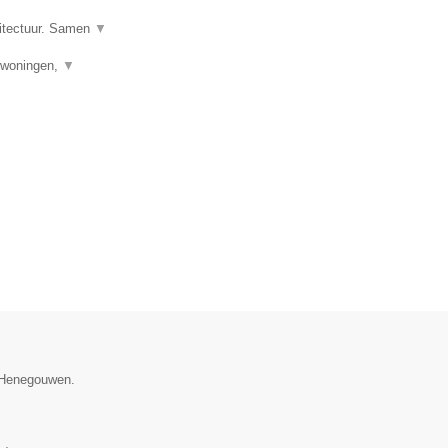
hitectuur. Samen
▼
uwwoningen,
▼
e Henegouwen.