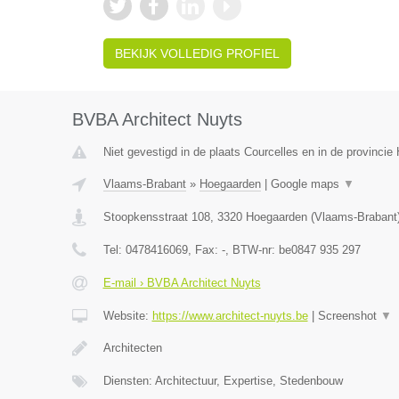
BEKIJK VOLLEDIG PROFIEL
BVBA Architect Nuyts
Niet gevestigd in de plaats Courcelles en in de provinci
Vlaams-Brabant
»
Hoegaarden
|
Google maps
▼
Stoopkensstraat 108
,
3320
Hoegaarden
(
Vlaams-Brabant
Tel:
0478416069
, Fax:
-
, BTW-nr:
be0847 935 297
E-mail › BVBA Architect Nuyts
Website:
https://www.architect-nuyts.be
|
Screenshot
▼
Architecten
Diensten: Architectuur, Expertise, Stedenbouw