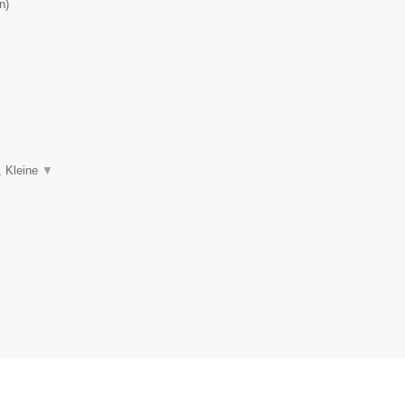
n
)
, Kleine
▼