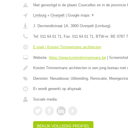
Niet gevestigd in de plaats Courcelles en in de provinci
Limburg
»
Overpelt
|
Google maps
▼
J. Devriendtstraat 1A
,
3900
Overpelt
(
Limburg
)
Tel:
011 64 61 71
, Fax:
011 64 61 71
, BTW-nr:
BE 0787 7
E-mail › Kosten Timmermans architecten
Website:
https://www.kostentimmermans.be
|
Screensho
Kosten Timmermans architecten is een jong bureau met 
Diensten: Nieuwbouw, Uitbreiding, Renovatie, Meergezin
Er wordt gewerkt op afspraak.
Sociale media:
BEKIJK VOLLEDIG PROFIEL