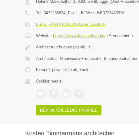
Hélène Maréchalhof 3
,
9050
Gentbrugge
(
Oost-Vlaandere
Tel:
0479235834
, Fax:
-
, BTW-nr:
BE0723433918
E-mail › Architectstudio Eline Lanckriet
Website:
https://www.elinelanckriet.be/
|
Screenshot
▼
Architectuur is onze passie.
▼
Architectuur, Nieuwbouw + renovatie, Interieuropdrachten
Er wordt gewerkt op afspraak.
Sociale media:
BEKIJK VOLLEDIG PROFIEL
Kosten Timmermans architecten