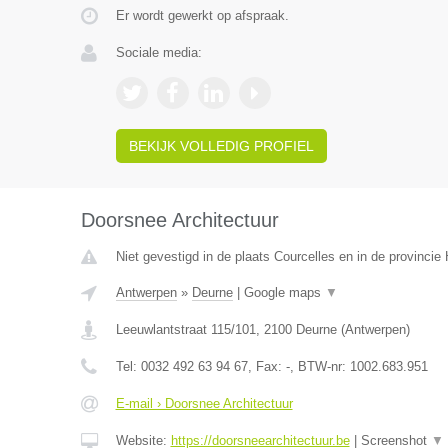
Er wordt gewerkt op afspraak.
Sociale media:
BEKIJK VOLLEDIG PROFIEL
Doorsnee Architectuur
Niet gevestigd in de plaats Courcelles en in de provinci
Antwerpen
»
Deurne
|
Google maps
▼
Leeuwlantstraat 115/101
,
2100
Deurne
(
Antwerpen
)
Tel:
0032 492 63 94 67
, Fax:
-
, BTW-nr:
1002.683.951
E-mail › Doorsnee Architectuur
Website:
https://doorsneearchitectuur.be
|
Screenshot
▼