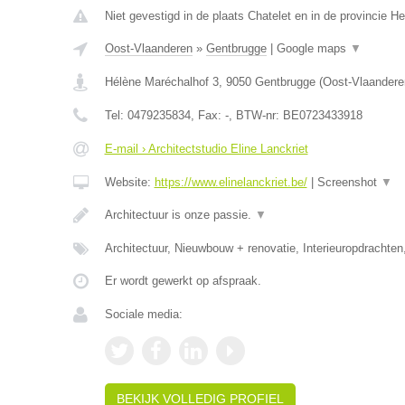
Niet gevestigd in de plaats Chatelet en in de provincie 
Oost-Vlaanderen
»
Gentbrugge
|
Google maps
▼
Hélène Maréchalhof 3
,
9050
Gentbrugge
(
Oost-Vlaandere
Tel:
0479235834
, Fax:
-
, BTW-nr:
BE0723433918
E-mail › Architectstudio Eline Lanckriet
Website:
https://www.elinelanckriet.be/
|
Screenshot
▼
Architectuur is onze passie.
▼
Architectuur, Nieuwbouw + renovatie, Interieuropdrachten
Er wordt gewerkt op afspraak.
Sociale media:
BEKIJK VOLLEDIG PROFIEL