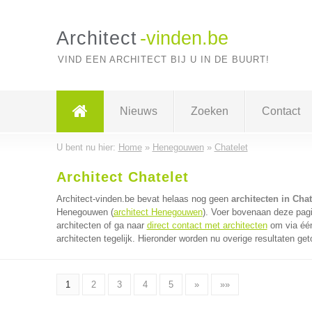
Architect
-vinden.be
VIND EEN ARCHITECT BIJ U IN DE BUURT!
Nieuws
Zoeken
Contact
U bent nu hier:
Home
»
Henegouwen
»
Chatelet
Architect Chatelet
Architect-vinden.be bevat helaas nog geen
architecten in Chat
Henegouwen (
architect Henegouwen
). Voer bovenaan deze pagi
architecten of ga naar
direct contact met architecten
om via één
architecten tegelijk. Hieronder worden nu overige resultaten get
1
2
3
4
5
»
»»