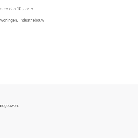
meer dan 10 jaar
▼
swoningen, Industriebouw
Henegouwen.