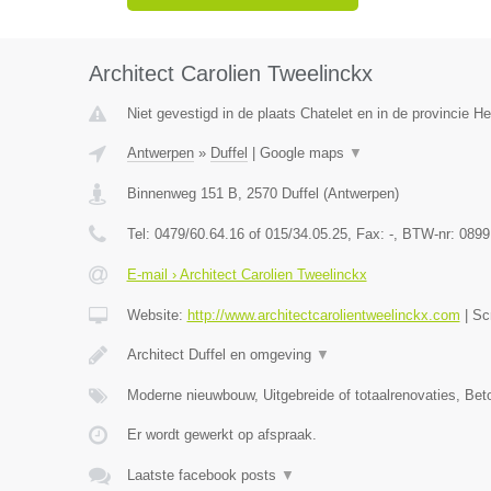
Architect Carolien Tweelinckx
Niet gevestigd in de plaats Chatelet en in de provincie 
Antwerpen
»
Duffel
|
Google maps
▼
Binnenweg 151 B
,
2570
Duffel
(
Antwerpen
)
Tel:
0479/60.64.16 of 015/34.05.25
, Fax:
-
, BTW-nr:
0899
E-mail › Architect Carolien Tweelinckx
Website:
http://www.architectcarolientweelinckx.com
|
Sc
Architect Duffel en omgeving
▼
Moderne nieuwbouw, Uitgebreide of totaalrenovaties, Be
Er wordt gewerkt op afspraak.
Laatste facebook posts
▼