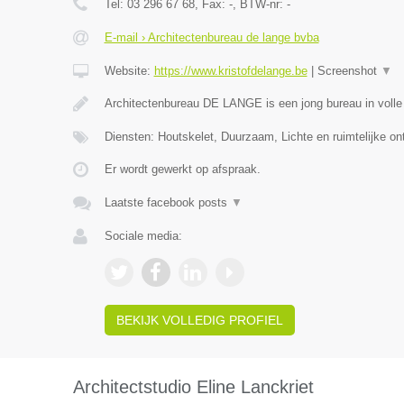
Tel:
03 296 67 68
, Fax:
-
, BTW-nr:
-
E-mail › Architectenbureau de lange bvba
Website:
https://www.kristofdelange.be
|
Screenshot
▼
Architectenbureau DE LANGE is een jong bureau in volle 
Diensten: Houtskelet, Duurzaam, Lichte en ruimtelijke o
Er wordt gewerkt op afspraak.
Laatste facebook posts
▼
Sociale media:
BEKIJK VOLLEDIG PROFIEL
Architectstudio Eline Lanckriet