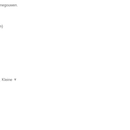
Henegouwen.
n
)
, Kleine
▼