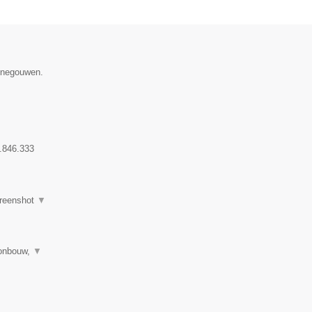
Henegouwen.
.846.333
reenshot
▼
tonbouw,
▼