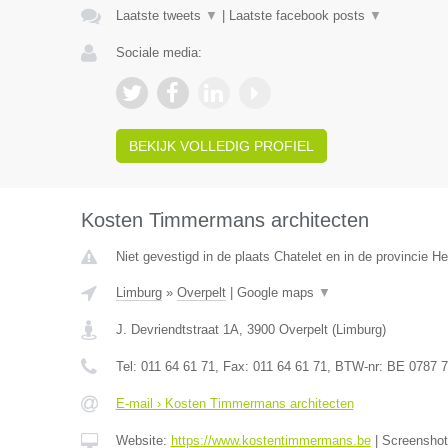
Laatste tweets
▼
|
Laatste facebook posts
▼
Sociale media:
BEKIJK VOLLEDIG PROFIEL
Kosten Timmermans architecten
Niet gevestigd in de plaats Chatelet en in de provincie 
Limburg
»
Overpelt
|
Google maps
▼
J. Devriendtstraat 1A
,
3900
Overpelt
(
Limburg
)
Tel:
011 64 61 71
, Fax:
011 64 61 71
, BTW-nr:
BE 0787 7
E-mail › Kosten Timmermans architecten
Website:
https://www.kostentimmermans.be
|
Screensho