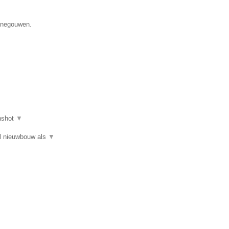
Henegouwen.
nshot
▼
el nieuwbouw als
▼