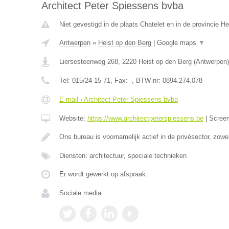
Architect Peter Spiessens bvba
Niet gevestigd in de plaats Chatelet en in de provincie 
Antwerpen
»
Heist op den Berg
|
Google maps
▼
Liersesteenweg 268
,
2220
Heist op den Berg
(
Antwerpen
)
Tel:
015/24 15 71
, Fax:
-
, BTW-nr:
0894.274.078
E-mail › Architect Peter Spiessens bvba
Website:
https://www.architectpeterspiessens.be
|
Scree
Ons bureau is voornamelijk actief in de privésector, zow
Diensten: architectuur, speciale technieken
Er wordt gewerkt op afspraak.
Sociale media: