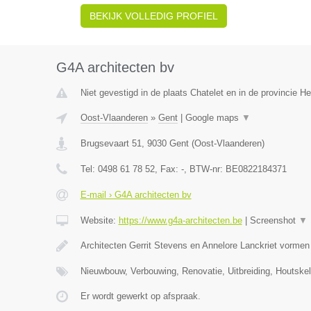
BEKIJK VOLLEDIG PROFIEL
G4A architecten bv
Niet gevestigd in de plaats Chatelet en in de provincie 
Oost-Vlaanderen
»
Gent
|
Google maps
▼
Brugsevaart 51
,
9030
Gent
(
Oost-Vlaanderen
)
Tel:
0498 61 78 52
, Fax:
-
, BTW-nr:
BE0822184371
E-mail › G4A architecten bv
Website:
https://www.g4a-architecten.be
|
Screenshot
▼
Architecten Gerrit Stevens en Annelore Lanckriet vorme
Nieuwbouw, Verbouwing, Renovatie, Uitbreiding, Houtske
Er wordt gewerkt op afspraak.