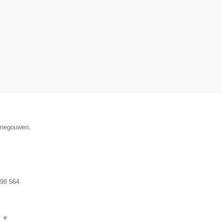
Henegouwen.
98 564
t
▼