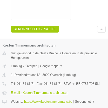
BEKIJK VOLLEDIG PROFIEL
Kosten Timmermans architecten
Niet gevestigd in de plaats Braine le Comte en in de provincie
Henegouwen.
Limburg
»
Overpelt
|
Google maps
▼
J. Devriendtstraat 1A
,
3900
Overpelt
(
Limburg
)
Tel:
011 64 61 71
, Fax:
011 64 61 71
, BTW-nr:
BE 0787 798 564
E-mail › Kosten Timmermans architecten
Website:
https://www.kostentimmermans.be
|
Screenshot
▼