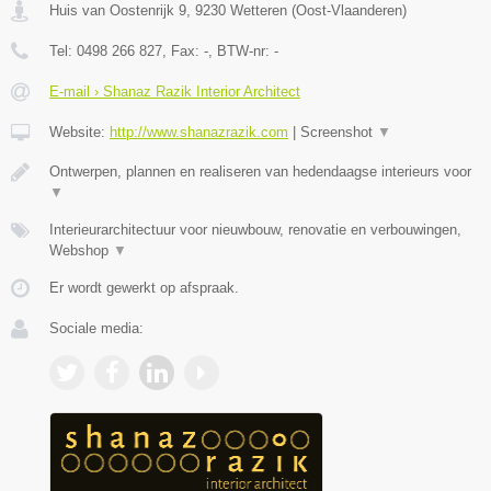
Huis van Oostenrijk 9
,
9230
Wetteren
(
Oost-Vlaanderen
)
Tel:
0498 266 827
, Fax:
-
, BTW-nr:
-
E-mail › Shanaz Razik Interior Architect
Website:
http://www.shanazrazik.com
|
Screenshot
▼
Ontwerpen, plannen en realiseren van hedendaagse interieurs voor
▼
Interieurarchitectuur voor nieuwbouw, renovatie en verbouwingen,
Webshop
▼
Er wordt gewerkt op afspraak.
Sociale media: