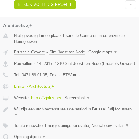
BEKIJK VOLLEDIG PROFIEL
Architects zj+
Niet gevestigd in de plaats Braine le Comte en in de provincie
Henegouwen.
Brussels-Gewest
»
Sint Joost ten Node
|
Google maps
▼
Rue willems 14, 2317
,
1210
Sint Joost ten Node
(
Brussels-Gewest
)
Tel:
0471 86 01 05
, Fax:
-
, BTW-nr:
-
E-mail › Architects zj+
Website:
https://zjplus.be/
|
Screenshot
▼
Wij zijn een architectenbureau gevestigd in Brussel. Wij focussen
▼
Totale renovatie, Energiezuinige renovatie, Nieuwbouw - villa,
▼
Openingstijden
▼