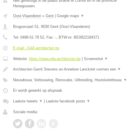
Niet gevestigd in de plaats Braine le Comte en in de provincie
Henegouwen.
Oost-Vlaanderen
»
Gent
|
Google maps
▼
Brugsevaart 51
,
9030
Gent
(
Oost-Vlaanderen
)
Tel:
0498 61 78 52
, Fax:
-
, BTW-nr:
BE0822184371
E-mail › G4A architecten bv
Website:
https://www.g4a-architecten.be
|
Screenshot
▼
Architecten Gerrit Stevens en Annelore Lanckriet vormen een
▼
Nieuwbouw, Verbouwing, Renovatie, Uitbreiding, Houtskeletbouw,
▼
Er wordt gewerkt op afspraak.
Laatste tweets
▼
|
Laatste facebook posts
▼
Sociale media: