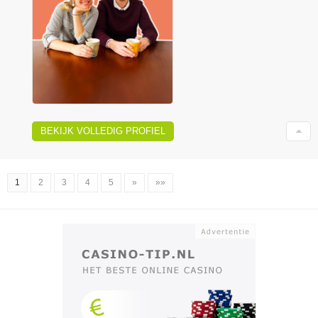
BEKIJK VOLLEDIG PROFIEL
1
2
3
4
5
»
»»