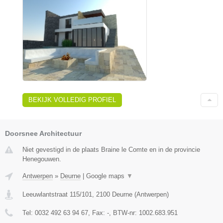
BEKIJK VOLLEDIG PROFIEL
Doorsnee Architectuur
Niet gevestigd in de plaats Braine le Comte en in de provincie
Henegouwen.
Antwerpen
»
Deurne
|
Google maps
▼
Leeuwlantstraat 115/101
,
2100
Deurne
(
Antwerpen
)
Tel:
0032 492 63 94 67
, Fax:
-
, BTW-nr:
1002.683.951