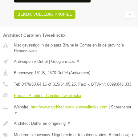
BEKIJK VOLLEDIG PROFIEL
Architect Carolien Tweelinckx
Niet gevestigd in de plaats Braine le Comte en in de provincie
Henegouwen.
Antwerpen
»
Duffel
|
Google maps
▼
Binnenweg 151 B
,
2570
Duffel
(
Antwerpen
)
Tel:
0479/60.64.16 of 015/34.05.25
, Fax:
-
, BTW-nr:
0899.846.333
E-mail › Architect Carolien Tweelinckx
Website:
http://www.architectcarolientweelinckx.com
|
Screenshot
▼
Architect Duffel en omgeving
▼
Moderne nieuwbouw, Uitgebreide of totaalrenovaties, Betonbouw,
▼