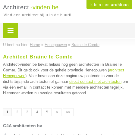
Ik ben een
architect
Architect
-vinden.be
Vind een architect bij u in de buurt!
U bent nu hier:
Home
»
Henegouwen
»
Braine le Comte
Architect Braine le Comte
Architect-vinden.be bevat helaas nog geen
architecten in Braine le
Comte
. Dit geldt ook voor de gehele provincie Henegouwen (
architect
Henegouwen
). Voer bovenaan deze pagina uw postcode in voor de
dichtstbijzijnde architecten of ga naar
direct contact met architecten
om
via één e-mail in contact te komen met meerdere architecten tegelijk.
Hieronder worden nu overige resultaten getoond.
1
2
3
4
5
»
»»
G4A architecten bv