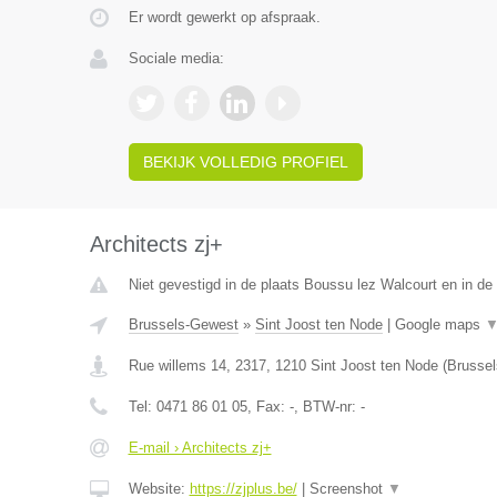
Er wordt gewerkt op afspraak.
Sociale media:
BEKIJK VOLLEDIG PROFIEL
Architects zj+
Niet gevestigd in de plaats Boussu lez Walcourt en in d
Brussels-Gewest
»
Sint Joost ten Node
|
Google maps
Rue willems 14, 2317
,
1210
Sint Joost ten Node
(
Brusse
Tel:
0471 86 01 05
, Fax:
-
, BTW-nr:
-
E-mail › Architects zj+
Website:
https://zjplus.be/
|
Screenshot
▼