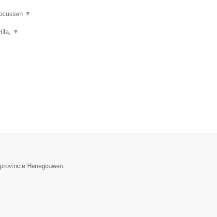
 focussen
▼
illa,
▼
e provincie Henegouwen.