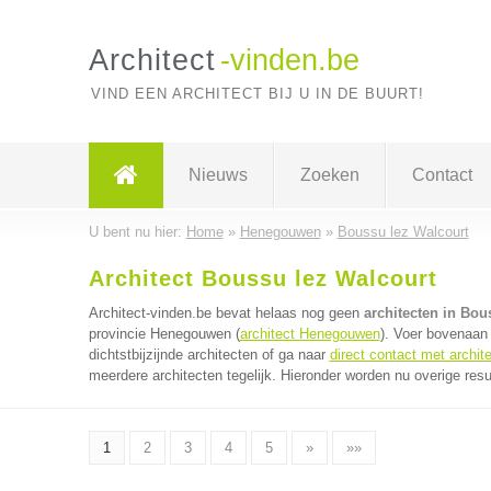
Architect
-vinden.be
VIND EEN ARCHITECT BIJ U IN DE BUURT!
Nieuws
Zoeken
Contact
U bent nu hier:
Home
»
Henegouwen
»
Boussu lez Walcourt
Architect Boussu lez Walcourt
Architect-vinden.be bevat helaas nog geen
architecten in Bou
provincie Henegouwen (
architect Henegouwen
). Voer bovenaan
dichtstbijzijnde architecten of ga naar
direct contact met archit
meerdere architecten tegelijk. Hieronder worden nu overige resu
1
2
3
4
5
»
»»