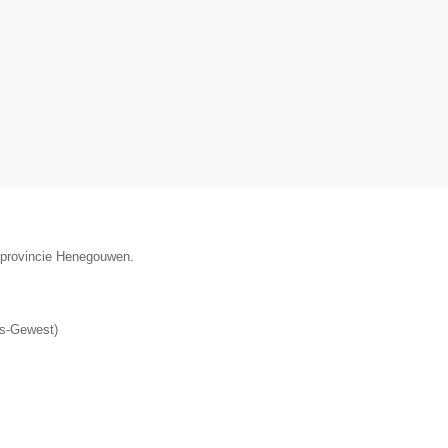
e provincie Henegouwen.
▼
ls-Gewest
)