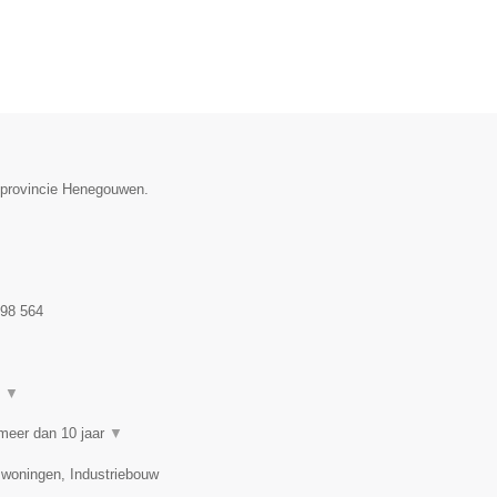
e provincie Henegouwen.
98 564
t
▼
meer dan 10 jaar
▼
swoningen, Industriebouw