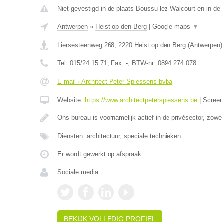
Niet gevestigd in de plaats Boussu lez Walcourt en in d
Antwerpen
»
Heist op den Berg
|
Google maps
▼
Liersesteenweg 268
,
2220
Heist op den Berg
(
Antwerpen
)
Tel:
015/24 15 71
, Fax:
-
, BTW-nr:
0894.274.078
E-mail › Architect Peter Spiessens bvba
Website:
https://www.architectpeterspiessens.be
|
Scree
Ons bureau is voornamelijk actief in de privésector, zow
Diensten: architectuur, speciale technieken
Er wordt gewerkt op afspraak.
Sociale media:
BEKIJK VOLLEDIG PROFIEL