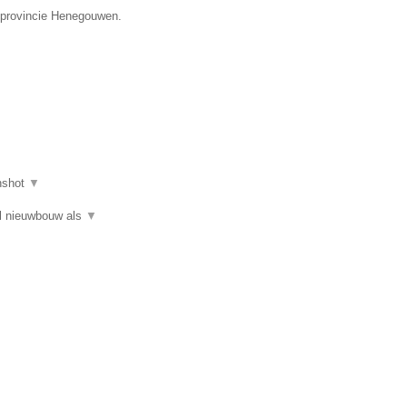
e provincie Henegouwen.
nshot
▼
el nieuwbouw als
▼