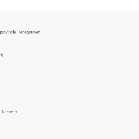
e provincie Henegouwen.
n
)
, Kleine
▼