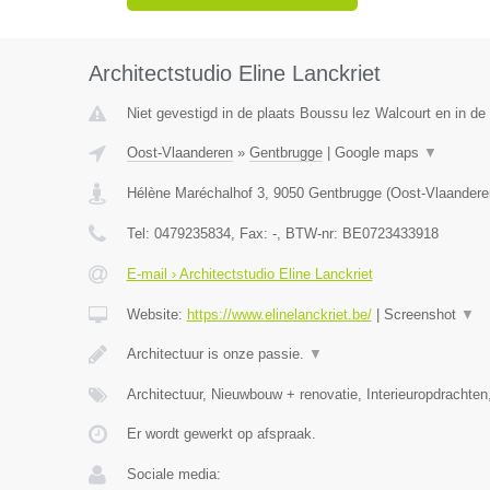
Architectstudio Eline Lanckriet
Niet gevestigd in de plaats Boussu lez Walcourt en in d
Oost-Vlaanderen
»
Gentbrugge
|
Google maps
▼
Hélène Maréchalhof 3
,
9050
Gentbrugge
(
Oost-Vlaandere
Tel:
0479235834
, Fax:
-
, BTW-nr:
BE0723433918
E-mail › Architectstudio Eline Lanckriet
Website:
https://www.elinelanckriet.be/
|
Screenshot
▼
Architectuur is onze passie.
▼
Architectuur, Nieuwbouw + renovatie, Interieuropdrachten
Er wordt gewerkt op afspraak.
Sociale media: