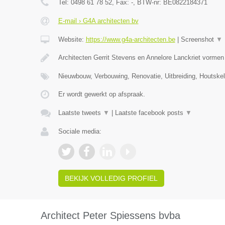
Tel:
0498 61 78 52
, Fax:
-
, BTW-nr:
BE0822184371
E-mail › G4A architecten bv
Website:
https://www.g4a-architecten.be
|
Screenshot
▼
Architecten Gerrit Stevens en Annelore Lanckriet vorme
Nieuwbouw, Verbouwing, Renovatie, Uitbreiding, Houtske
Er wordt gewerkt op afspraak.
Laatste tweets
▼
|
Laatste facebook posts
▼
Sociale media:
BEKIJK VOLLEDIG PROFIEL
Architect Peter Spiessens bvba