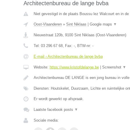
Architectenbureau de lange bvba
Niet gevestigd in de plaats Boussu lez Walcourt en in d
Oost-Vlaanderen
»
Sint Niklaas
|
Google maps
▼
Nieuwstraat 120b
,
9100
Sint Niklaas
(
Oost-Vlaanderen
)
Tel:
03 296 67 68
, Fax:
-
, BTW-nr:
-
E-mail › Architectenbureau de lange bvba
Website:
https://www.kristofdelange.be
|
Screenshot
▼
Architectenbureau DE LANGE is een jong bureau in volle 
Diensten: Houtskelet, Duurzaam, Lichte en ruimtelijke o
Er wordt gewerkt op afspraak.
Laatste facebook posts
▼
Sociale media: