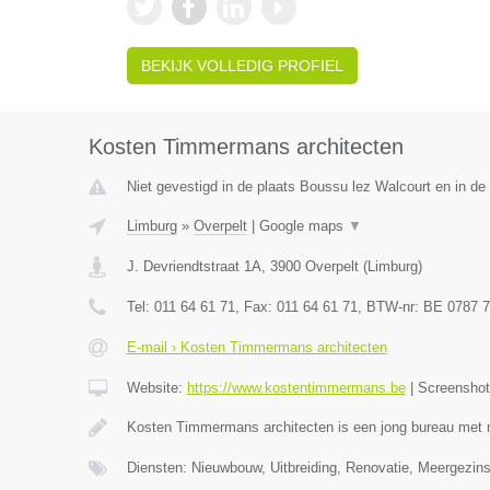
BEKIJK VOLLEDIG PROFIEL
Kosten Timmermans architecten
Niet gevestigd in de plaats Boussu lez Walcourt en in d
Limburg
»
Overpelt
|
Google maps
▼
J. Devriendtstraat 1A
,
3900
Overpelt
(
Limburg
)
Tel:
011 64 61 71
, Fax:
011 64 61 71
, BTW-nr:
BE 0787 7
E-mail › Kosten Timmermans architecten
Website:
https://www.kostentimmermans.be
|
Screensho
Kosten Timmermans architecten is een jong bureau met 
Diensten: Nieuwbouw, Uitbreiding, Renovatie, Meergezin