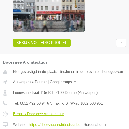
BEKIJK VOLLEDIG PROFIEL
Doorsnee Architectuur
Niet gevestigd in de plaats Binche en in de provincie Henegouwen.
Antwerpen
»
Deurne
|
Google maps
▼
Leeuwlantstraat 115/101
,
2100
Deurne
(
Antwerpen
)
Tel:
0032 492 63 94 67
, Fax:
-
, BTW-nr:
1002.683.951
E-mail › Doorsnee Architectuur
Website:
https://doorsneearchitectuur.be
|
Screenshot
▼