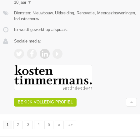
10 jaar
▼
Diensten: Nieuwbouw, Uitbreiding, Renovatie, Meergezinswoningen,
Industriebouw
Er wordt gewerkt op afspraak.
Sociale media:
BEKIJK VOLLEDIG PROFIEL
1
2
3
4
5
»
»»