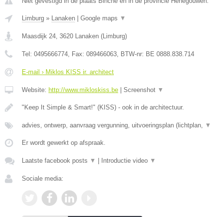
Niet gevestigd in de plaats Binche en in de provincie Henegouwen.
Limburg
»
Lanaken
|
Google maps
▼
Maasdijk 24
,
3620
Lanaken
(
Limburg
)
Tel:
0495666774
, Fax:
089466063
, BTW-nr:
BE 0888.838.714
E-mail › Miklos KISS ir. architect
Website:
http://www.mikloskiss.be
|
Screenshot
▼
"Keep It Simple & Smart!" (KISS) - ook in de architectuur.
advies, ontwerp, aanvraag vergunning, uitvoeringsplan (lichtplan,
▼
Er wordt gewerkt op afspraak.
Laatste facebook posts
▼
|
Introductie video
▼
Sociale media: