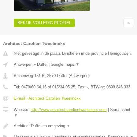
BEKIJK VOLLEDIG PROFIEL
Architect Carolien Tweelinckx
Niet gevestigd in de plaats Binche en in de provincie Henegouwen.
Antwerpen
»
Duffel
|
Google maps
▼
Binnenweg 151 B
,
2570
Duffel
(
Antwerpen
)
Tel:
0479/60.64.16 of 015/34.05.25
, Fax:
-
, BTW-nr:
0899.846.333
E-mail › Architect Carolien Tweelinckx
Website:
http://www.architectcarolientweelinckx.com
|
Screenshot
▼
Architect Duffel en omgeving
▼