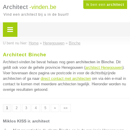
Ik ben een
architect
Architect
-vinden.be
Vind een architect bij u in de buurt!
U bent nu hier:
Home
»
Henegouwen
»
Binche
Architect Binche
Architect-vinden.be bevat helaas nog geen
architecten in Binche
. Dit
geldt ook voor de gehele provincie Henegouwen (
architect Henegouwen
).
Voer bovenaan deze pagina uw postcode in voor de dichtstbijzijnde
architecten of ga naar
direct contact met architecten
om via één e-mail in
contact te komen met meerdere architecten tegelijk. Hieronder worden nu
overige resultaten getoond.
1
2
3
4
5
»
»»
Miklos KISS ir. architect