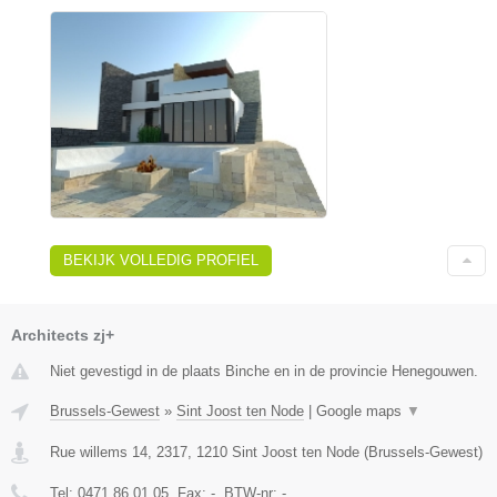
BEKIJK VOLLEDIG PROFIEL
Architects zj+
Niet gevestigd in de plaats Binche en in de provincie Henegouwen.
Brussels-Gewest
»
Sint Joost ten Node
|
Google maps
▼
Rue willems 14, 2317
,
1210
Sint Joost ten Node
(
Brussels-Gewest
)
Tel:
0471 86 01 05
, Fax:
-
, BTW-nr:
-