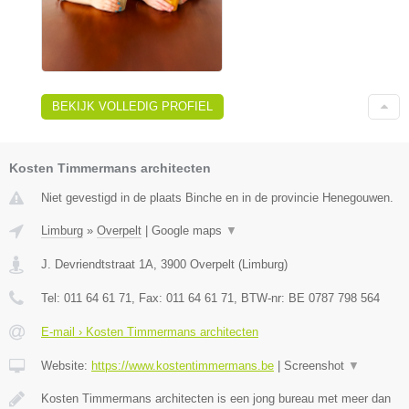
BEKIJK VOLLEDIG PROFIEL
Kosten Timmermans architecten
Niet gevestigd in de plaats Binche en in de provincie Henegouwen.
Limburg
»
Overpelt
|
Google maps
▼
J. Devriendtstraat 1A
,
3900
Overpelt
(
Limburg
)
Tel:
011 64 61 71
, Fax:
011 64 61 71
, BTW-nr:
BE 0787 798 564
E-mail › Kosten Timmermans architecten
Website:
https://www.kostentimmermans.be
|
Screenshot
▼
Kosten Timmermans architecten is een jong bureau met meer dan