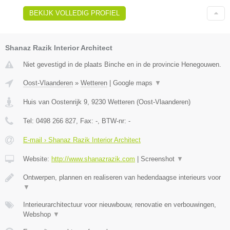
BEKIJK VOLLEDIG PROFIEL
Shanaz Razik Interior Architect
Niet gevestigd in de plaats Binche en in de provincie Henegouwen.
Oost-Vlaanderen
»
Wetteren
|
Google maps
▼
Huis van Oostenrijk 9
,
9230
Wetteren
(
Oost-Vlaanderen
)
Tel:
0498 266 827
, Fax:
-
, BTW-nr:
-
E-mail › Shanaz Razik Interior Architect
Website:
http://www.shanazrazik.com
|
Screenshot
▼
Ontwerpen, plannen en realiseren van hedendaagse interieurs voor
▼
Interieurarchitectuur voor nieuwbouw, renovatie en verbouwingen,
Webshop
▼