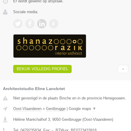
Er wordt gewerkt op afspraak.
Sociale media:
BEKIJK VOLLEDIG PROFIEL
Architectstudio Eline Lanckriet
Niet gevestigd in de plaats Binche en in de provincie Henegouwen.
Oost-Vlaanderen
»
Gentbrugge
|
Google maps
▼
Hélène Maréchalhof 3
,
9050
Gentbrugge
(
Oost-Vlaanderen
)
Tel:
0479235834
, Fax:
-
, BTW-nr:
BE0723433918