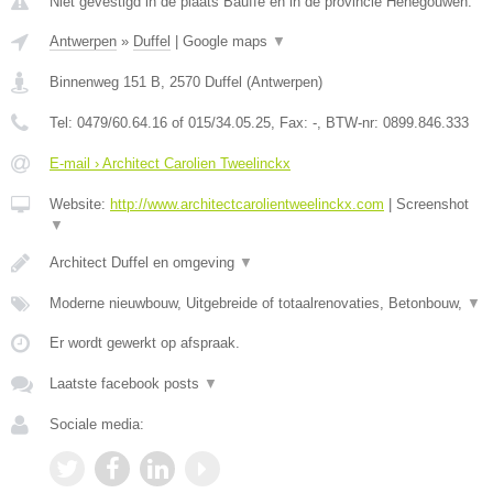
Niet gevestigd in de plaats Bauffe en in de provincie Henegouwen.
Antwerpen
»
Duffel
|
Google maps
▼
Binnenweg 151 B
,
2570
Duffel
(
Antwerpen
)
Tel:
0479/60.64.16 of 015/34.05.25
, Fax:
-
, BTW-nr:
0899.846.333
E-mail › Architect Carolien Tweelinckx
Website:
http://www.architectcarolientweelinckx.com
|
Screenshot
▼
Architect Duffel en omgeving
▼
Moderne nieuwbouw, Uitgebreide of totaalrenovaties, Betonbouw,
▼
Er wordt gewerkt op afspraak.
Laatste facebook posts
▼
Sociale media: