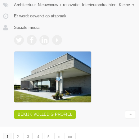
Architectuur, Nieuwbouw + renovatie, Interieuropdrachten, Kleine
▼
Er wordt gewerkt op afspraak.
Sociale media:
BEKIJK VOLLEDIG PROFIEL
1
2
3
4
5
»
»»