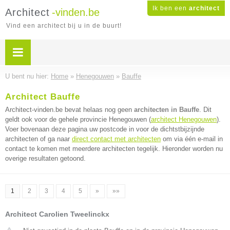
Ik ben een
architect
Architect
-vinden.be
Vind een architect bij u in de buurt!
U bent nu hier:
Home
»
Henegouwen
»
Bauffe
Architect Bauffe
Architect-vinden.be bevat helaas nog geen
architecten in Bauffe
. Dit
geldt ook voor de gehele provincie Henegouwen (
architect Henegouwen
).
Voer bovenaan deze pagina uw postcode in voor de dichtstbijzijnde
architecten of ga naar
direct contact met architecten
om via één e-mail in
contact te komen met meerdere architecten tegelijk. Hieronder worden nu
overige resultaten getoond.
1
2
3
4
5
»
»»
Architect Carolien Tweelinckx