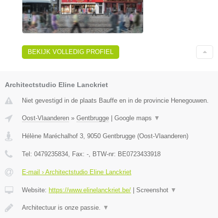
BEKIJK VOLLEDIG PROFIEL
Architectstudio Eline Lanckriet
Niet gevestigd in de plaats Bauffe en in de provincie Henegouwen.
Oost-Vlaanderen
»
Gentbrugge
|
Google maps
▼
Hélène Maréchalhof 3
,
9050
Gentbrugge
(
Oost-Vlaanderen
)
Tel:
0479235834
, Fax:
-
, BTW-nr:
BE0723433918
E-mail › Architectstudio Eline Lanckriet
Website:
https://www.elinelanckriet.be/
|
Screenshot
▼
Architectuur is onze passie.
▼