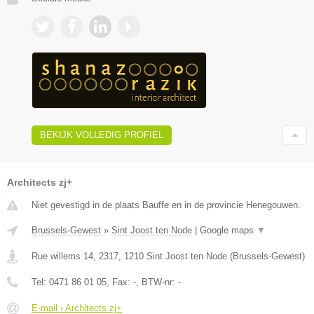
BEKIJK VOLLEDIG PROFIEL
Architects zj+
Niet gevestigd in de plaats Bauffe en in de provincie Henegouwen.
Brussels-Gewest
»
Sint Joost ten Node
|
Google maps
▼
Rue willems 14, 2317
,
1210
Sint Joost ten Node
(
Brussels-Gewest
)
Tel:
0471 86 01 05
, Fax:
-
, BTW-nr:
-
E-mail › Architects zj+