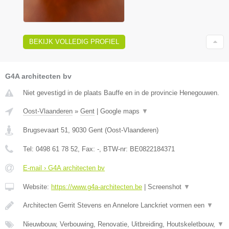
BEKIJK VOLLEDIG PROFIEL
G4A architecten bv
Niet gevestigd in de plaats Bauffe en in de provincie Henegouwen.
Oost-Vlaanderen
»
Gent
|
Google maps
▼
Brugsevaart 51
,
9030
Gent
(
Oost-Vlaanderen
)
Tel:
0498 61 78 52
, Fax:
-
, BTW-nr:
BE0822184371
E-mail › G4A architecten bv
Website:
https://www.g4a-architecten.be
|
Screenshot
▼
Architecten Gerrit Stevens en Annelore Lanckriet vormen een
▼
Nieuwbouw, Verbouwing, Renovatie, Uitbreiding, Houtskeletbouw,
▼