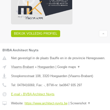
BEKIJK VOLLEDIG PROFIEL
BVBA Architect Nuyts
Niet gevestigd in de plaats Bauffe en in de provincie Henegouwen.
Vlaams-Brabant
»
Hoegaarden
|
Google maps
▼
Stoopkensstraat 108
,
3320
Hoegaarden
(
Vlaams-Brabant
)
Tel:
0478416069
, Fax:
-
, BTW-nr:
be0847 935 297
E-mail › BVBA Architect Nuyts
Website:
https://www.architect-nuyts.be
|
Screenshot
▼