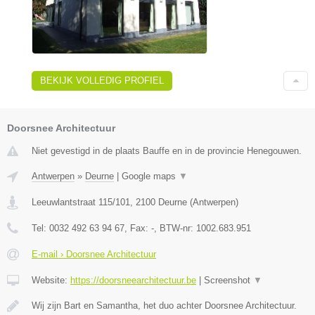
BEKIJK VOLLEDIG PROFIEL
Doorsnee Architectuur
Niet gevestigd in de plaats Bauffe en in de provincie Henegouwen.
Antwerpen
»
Deurne
|
Google maps
▼
Leeuwlantstraat 115/101
,
2100
Deurne
(
Antwerpen
)
Tel:
0032 492 63 94 67
, Fax:
-
, BTW-nr:
1002.683.951
E-mail › Doorsnee Architectuur
Website:
https://doorsneearchitectuur.be
|
Screenshot
▼
Wij zijn Bart en Samantha, het duo achter Doorsnee Architectuur.