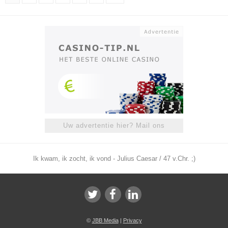
Uw advertentie hier? Mail ons
Ik kwam, ik zocht, ik vond - Julius Caesar / 47 v.Chr. ;)
©
JBB Media
|
Privacy