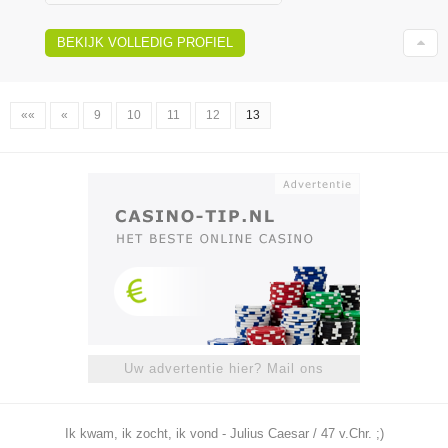
BEKIJK VOLLEDIG PROFIEL
««
«
9
10
11
12
13
Uw advertentie hier? Mail ons
Ik kwam, ik zocht, ik vond - Julius Caesar / 47 v.Chr. ;)