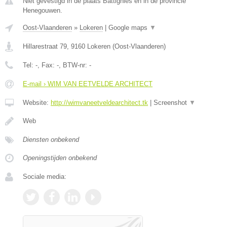
Niet gevestigd in de plaats Battignies en in de provincie
Henegouwen.
Oost-Vlaanderen
»
Lokeren
|
Google maps
▼
Hillarestraat 79
,
9160
Lokeren
(
Oost-Vlaanderen
)
Tel:
-
, Fax:
-
, BTW-nr:
-
E-mail › WIM VAN EETVELDE ARCHITECT
Website:
http://wimvaneetveldearchitect.tk
|
Screenshot
▼
Web
Diensten onbekend
Openingstijden onbekend
Sociale media: