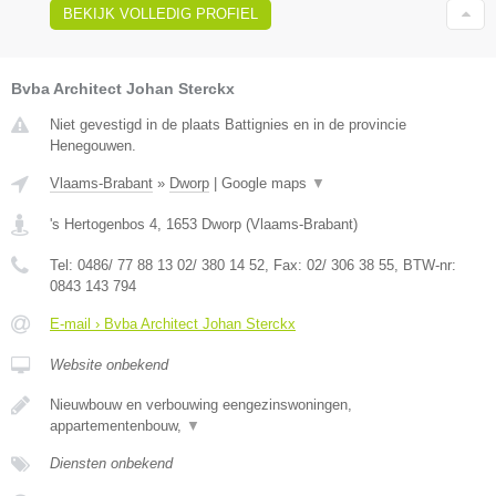
BEKIJK VOLLEDIG PROFIEL
Bvba Architect Johan Sterckx
Niet gevestigd in de plaats Battignies en in de provincie
Henegouwen.
Vlaams-Brabant
»
Dworp
|
Google maps
▼
's Hertogenbos 4
,
1653
Dworp
(
Vlaams-Brabant
)
Tel:
0486/ 77 88 13 02/ 380 14 52
, Fax:
02/ 306 38 55
, BTW-nr:
0843 143 794
E-mail › Bvba Architect Johan Sterckx
Website onbekend
Nieuwbouw en verbouwing eengezinswoningen,
appartementenbouw,
▼
Diensten onbekend