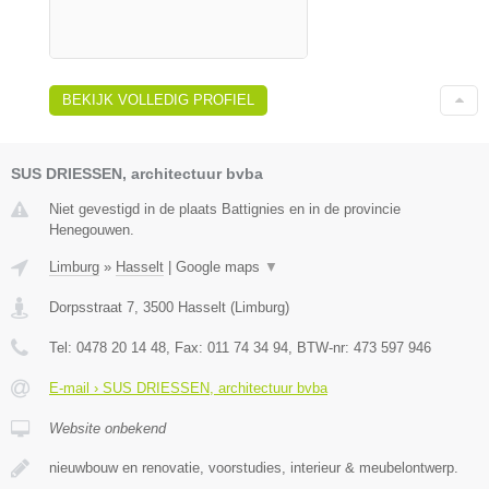
BEKIJK VOLLEDIG PROFIEL
SUS DRIESSEN, architectuur bvba
Niet gevestigd in de plaats Battignies en in de provincie
Henegouwen.
Limburg
»
Hasselt
|
Google maps
▼
Dorpsstraat 7
,
3500
Hasselt
(
Limburg
)
Tel:
0478 20 14 48
, Fax:
011 74 34 94
, BTW-nr:
473 597 946
E-mail › SUS DRIESSEN, architectuur bvba
Website onbekend
nieuwbouw en renovatie, voorstudies, interieur & meubelontwerp.