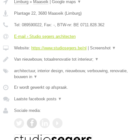
Limburg
»
Maaseik
|
Google maps
▼
Plantage 22
,
3680
Maaseik
(
Limburg
)
Tel:
089590022
, Fax:
-
, BTW-nr:
BE 0711.828.362
E-mail › Studio segers architecten
Website:
https://www.studiosegers.be/nl
|
Screenshot
▼
Van nieuwbouw, totaalrenovatie tot interieur;
▼
architectuur, interior design, nieuwbouw, verbouwing, renovatie,
bouwen in
▼
Er wordt gewerkt op afspraak.
Laatste facebook posts
▼
Sociale media: