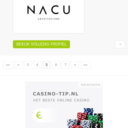
BEKIJK VOLLEDIG PROFIEL
««
«
3
4
5
6
7
»
»»