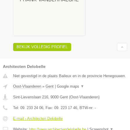
BEKIJK VOLLEDIG PROFIEL
Architecten Delobelle
Niet gevestigd in de plaats Baileux en in de provincie Henegouwen.
Oost-Vlaanderen
»
Gent
|
Google maps
▼
Sint-Lievenslaan 216
,
9000
Gent
(
Oost-Vlaanderen
)
Tel:
09. 233 24 06
, Fax:
09. 223 17 46
, BTW-nr:
-
E-mail › Architecten Delobelle
Website:
http://www.architectendelobelle.be
|
Screenshot
▼