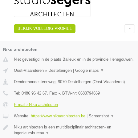
BEKIJK VOLLEDIG PROFIEL
Niku architecten
Niet gevestigd in de plaats Baileux en in de provincie Henegouwen.
Oost-Vlaanderen
»
Destelbergen
|
Google maps
▼
Dendermondesteenweg
,
9070
Destelbergen
(
Oost-Vlaanderen
)
Tel:
0486 96 42 67
, Fax:
-
, BTW-nr:
0683794669
E-mail › Niku architecten
Website:
https://www.nikuarchitecten.be
|
Screenshot
▼
Niku architecten is een multidisciplinair architecten- en
ingenieursbureau
▼