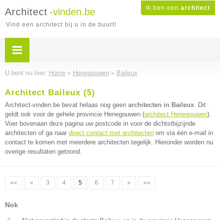
Ik ben een
architect
Architect
-vinden.be
Vind een architect bij u in de buurt!
U bent nu hier:
Home
»
Henegouwen
»
Baileux
Architect Baileux (5)
Architect-vinden.be bevat helaas nog geen
architecten in Baileux
. Dit
geldt ook voor de gehele provincie Henegouwen (
architect Henegouwen
).
Voer bovenaan deze pagina uw postcode in voor de dichtstbijzijnde
architecten of ga naar
direct contact met architecten
om via één e-mail in
contact te komen met meerdere architecten tegelijk. Hieronder worden nu
overige resultaten getoond.
««
«
3
4
5
6
7
»
»»
Nok