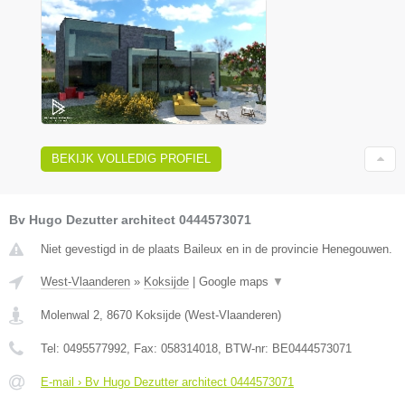
BEKIJK VOLLEDIG PROFIEL
Bv Hugo Dezutter architect 0444573071
Niet gevestigd in de plaats Baileux en in de provincie Henegouwen.
West-Vlaanderen
»
Koksijde
|
Google maps
▼
Molenwal 2
,
8670
Koksijde
(
West-Vlaanderen
)
Tel:
0495577992
, Fax:
058314018
, BTW-nr:
BE0444573071
E-mail › Bv Hugo Dezutter architect 0444573071