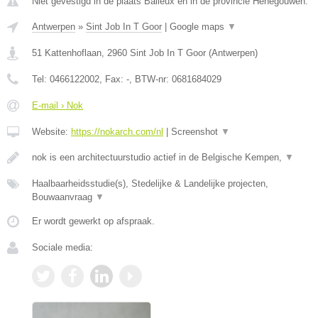
Niet gevestigd in de plaats Baileux en in de provincie Henegouwen.
Antwerpen
»
Sint Job In T Goor
|
Google maps
▼
51 Kattenhoflaan
,
2960
Sint Job In T Goor
(
Antwerpen
)
Tel:
0466122002
, Fax:
-
, BTW-nr:
0681684029
E-mail › Nok
Website:
https://nokarch.com/nl
|
Screenshot
▼
nok is een architectuurstudio actief in de Belgische Kempen,
▼
Haalbaarheidsstudie(s), Stedelijke & Landelijke projecten,
Bouwaanvraag
▼
Er wordt gewerkt op afspraak.
Sociale media: