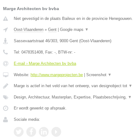
Marge Architecten bv bvba
Niet gevestigd in de plaats Baileux en in de provincie Henegouwen.
Oost-Vlaanderen
»
Gent
|
Google maps
▼
Sassevaartstraat 46/303
,
9000
Gent
(
Oost-Vlaanderen
)
Tel:
0478351408
, Fax:
-
, BTW-nr:
-
E-mail › Marge Architecten bv bvba
Website:
http://www.margeprojecten.be
|
Screenshot
▼
Marge is actief in het veld van het ontwerp, van designobject tot
▼
Design, Architectuur, Masterplan, Expertise, Plaatsbeschrijving,
▼
Er wordt gewerkt op afspraak.
Sociale media: