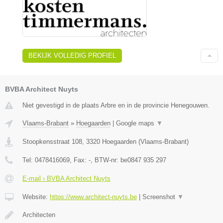
BEKIJK VOLLEDIG PROFIEL
BVBA Architect Nuyts
Niet gevestigd in de plaats Arbre en in de provincie Henegouwen.
Vlaams-Brabant
»
Hoegaarden
|
Google maps
▼
Stoopkensstraat 108
,
3320
Hoegaarden
(
Vlaams-Brabant
)
Tel:
0478416069
, Fax:
-
, BTW-nr:
be0847 935 297
E-mail › BVBA Architect Nuyts
Website:
https://www.architect-nuyts.be
|
Screenshot
▼
Architecten