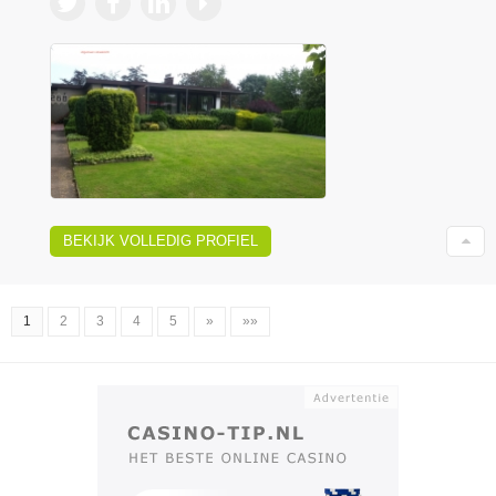
BEKIJK VOLLEDIG PROFIEL
1
2
3
4
5
»
»»