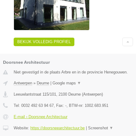
BEKIJK VOLLEDIG PROFIEL
Doorsnee Architectuur
Niet gevestigd in de plaats Arbre en in de provincie Henegouwen.
Antwerpen
»
Deurne
|
Google maps
▼
Leeuwlantstraat 115/101
,
2100
Deurne
(
Antwerpen
)
Tel:
0032 492 63 94 67
, Fax:
-
, BTW-nr:
1002.683.951
E-mail › Doorsnee Architectuur
Website:
https://doorsneearchitectuur.be
|
Screenshot
▼