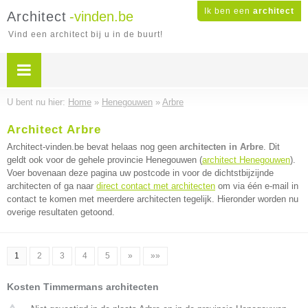
Ik ben een
architect
Architect
-vinden.be
Vind een architect bij u in de buurt!
U bent nu hier:
Home
»
Henegouwen
»
Arbre
Architect Arbre
Architect-vinden.be bevat helaas nog geen
architecten in Arbre
. Dit
geldt ook voor de gehele provincie Henegouwen (
architect Henegouwen
).
Voer bovenaan deze pagina uw postcode in voor de dichtstbijzijnde
architecten of ga naar
direct contact met architecten
om via één e-mail in
contact te komen met meerdere architecten tegelijk. Hieronder worden nu
overige resultaten getoond.
1
2
3
4
5
»
»»
Kosten Timmermans architecten