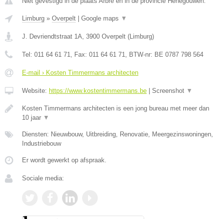
Niet gevestigd in de plaats Arbre en in de provincie Henegouwen.
Limburg
»
Overpelt
|
Google maps
▼
J. Devriendtstraat 1A
,
3900
Overpelt
(
Limburg
)
Tel:
011 64 61 71
, Fax:
011 64 61 71
, BTW-nr:
BE 0787 798 564
E-mail › Kosten Timmermans architecten
Website:
https://www.kostentimmermans.be
|
Screenshot
▼
Kosten Timmermans architecten is een jong bureau met meer dan
10 jaar
▼
Diensten: Nieuwbouw, Uitbreiding, Renovatie, Meergezinswoningen,
Industriebouw
Er wordt gewerkt op afspraak.
Sociale media: