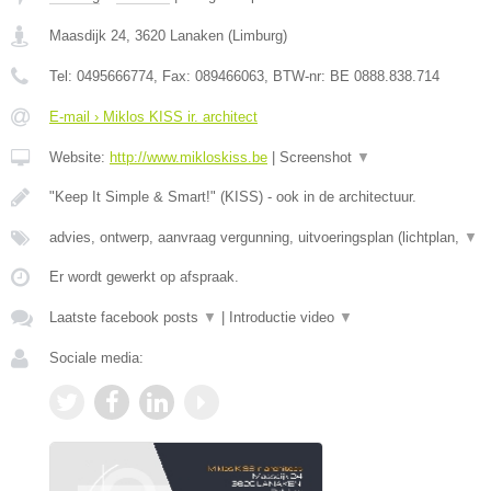
Maasdijk 24
,
3620
Lanaken
(
Limburg
)
Tel:
0495666774
, Fax:
089466063
, BTW-nr:
BE 0888.838.714
E-mail › Miklos KISS ir. architect
Website:
http://www.mikloskiss.be
|
Screenshot
▼
"Keep It Simple & Smart!" (KISS) - ook in de architectuur.
advies, ontwerp, aanvraag vergunning, uitvoeringsplan (lichtplan,
▼
Er wordt gewerkt op afspraak.
Laatste facebook posts
▼
|
Introductie video
▼
Sociale media: