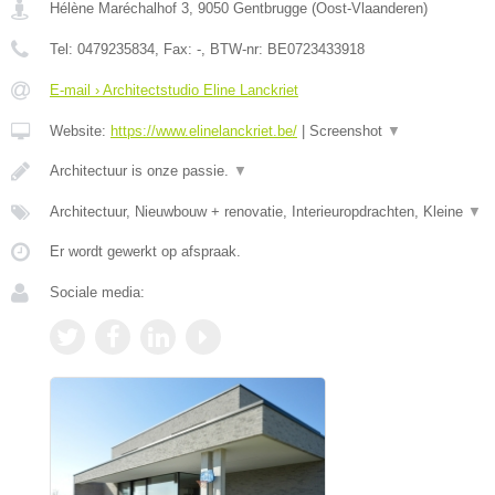
Hélène Maréchalhof 3
,
9050
Gentbrugge
(
Oost-Vlaanderen
)
Tel:
0479235834
, Fax:
-
, BTW-nr:
BE0723433918
E-mail › Architectstudio Eline Lanckriet
Website:
https://www.elinelanckriet.be/
|
Screenshot
▼
Architectuur is onze passie.
▼
Architectuur, Nieuwbouw + renovatie, Interieuropdrachten, Kleine
▼
Er wordt gewerkt op afspraak.
Sociale media: