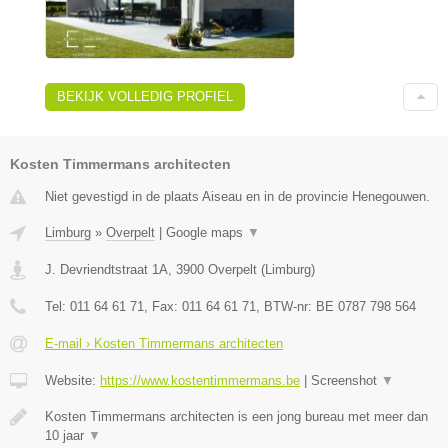
BEKIJK VOLLEDIG PROFIEL
Kosten Timmermans architecten
Niet gevestigd in de plaats Aiseau en in de provincie Henegouwen.
Limburg
»
Overpelt
|
Google maps
▼
J. Devriendtstraat 1A
,
3900
Overpelt
(
Limburg
)
Tel:
011 64 61 71
, Fax:
011 64 61 71
, BTW-nr:
BE 0787 798 564
E-mail › Kosten Timmermans architecten
Website:
https://www.kostentimmermans.be
|
Screenshot
▼
Kosten Timmermans architecten is een jong bureau met meer dan
10 jaar
▼