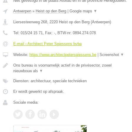
Niet gevestigd in de plaats Aiseau en in de provincie Henegouwen.
Antwerpen
»
Heist op den Berg
|
Google maps
▼
Liersesteenweg 268
,
2220
Heist op den Berg
(
Antwerpen
)
Tel:
015/24 15 71
, Fax:
-
, BTW-nr:
0894.274.078
E-mail › Architect Peter Spiessens bvba
Website:
https://www.architectpeterspiessens.be
|
Screenshot
▼
Ons bureau is voornamelijk actief in de privésector, zowel
nieuwbouw als
▼
Diensten: architectuur, speciale technieken
Er wordt gewerkt op afspraak.
Sociale media: