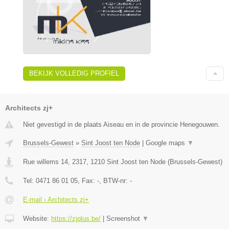
BEKIJK VOLLEDIG PROFIEL
Architects zj+
Niet gevestigd in de plaats Aiseau en in de provincie Henegouwen.
Brussels-Gewest
»
Sint Joost ten Node
|
Google maps
▼
Rue willems 14, 2317
,
1210
Sint Joost ten Node
(
Brussels-Gewest
)
Tel:
0471 86 01 05
, Fax:
-
, BTW-nr:
-
E-mail › Architects zj+
Website:
https://zjplus.be/
|
Screenshot
▼