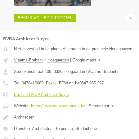
BEKIJK VOLLEDIG PROFIEL
BVBA Architect Nuyts
Niet gevestigd in de plaats Aiseau en in de provincie Henegouwen.
Vlaams-Brabant
»
Hoegaarden
|
Google maps
▼
Stoopkensstraat 108
,
3320
Hoegaarden
(
Vlaams-Brabant
)
Tel:
0478416069
, Fax:
-
, BTW-nr:
be0847 935 297
E-mail › BVBA Architect Nuyts
Website:
https://www.architect-nuyts.be
|
Screenshot
▼
Architecten
Diensten: Architectuur, Expertise, Stedenbouw