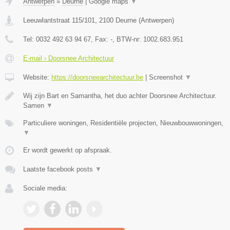
Antwerpen
»
Deurne
|
Google maps
▼
Leeuwlantstraat 115/101
,
2100
Deurne
(
Antwerpen
)
Tel:
0032 492 63 94 67
, Fax:
-
, BTW-nr:
1002.683.951
E-mail › Doorsnee Architectuur
Website:
https://doorsneearchitectuur.be
|
Screenshot
▼
Wij zijn Bart en Samantha, het duo achter Doorsnee Architectuur.
Samen
▼
Particuliere woningen, Residentiële projecten, Nieuwbouwwoningen,
▼
Er wordt gewerkt op afspraak.
Laatste facebook posts
▼
Sociale media: