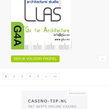
BEKIJK VOLLEDIG PROFIEL
1
2
3
4
5
»
»»