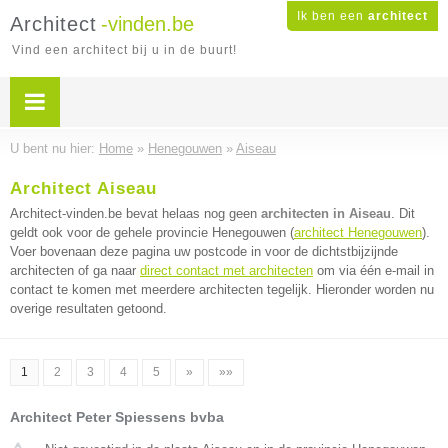
Ik ben een
architect
Architect
-vinden.be
Vind een architect bij u in de buurt!
U bent nu hier:
Home
»
Henegouwen
»
Aiseau
Architect Aiseau
Architect-vinden.be bevat helaas nog geen
architecten in Aiseau
. Dit
geldt ook voor de gehele provincie Henegouwen (
architect Henegouwen
).
Voer bovenaan deze pagina uw postcode in voor de dichtstbijzijnde
architecten of ga naar
direct contact met architecten
om via één e-mail in
contact te komen met meerdere architecten tegelijk. Hieronder worden nu
overige resultaten getoond.
1
2
3
4
5
»
»»
Architect Peter Spiessens bvba