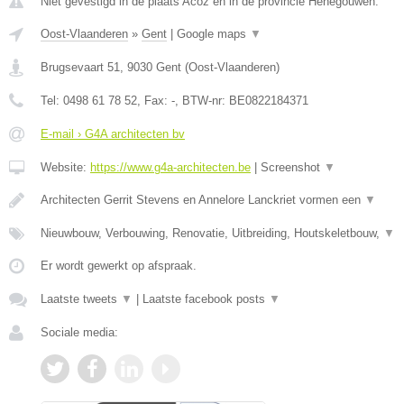
Niet gevestigd in de plaats Acoz en in de provincie Henegouwen.
Oost-Vlaanderen
»
Gent
|
Google maps
▼
Brugsevaart 51
,
9030
Gent
(
Oost-Vlaanderen
)
Tel:
0498 61 78 52
, Fax:
-
, BTW-nr:
BE0822184371
E-mail › G4A architecten bv
Website:
https://www.g4a-architecten.be
|
Screenshot
▼
Architecten Gerrit Stevens en Annelore Lanckriet vormen een
▼
Nieuwbouw, Verbouwing, Renovatie, Uitbreiding, Houtskeletbouw,
▼
Er wordt gewerkt op afspraak.
Laatste tweets
▼
|
Laatste facebook posts
▼
Sociale media: