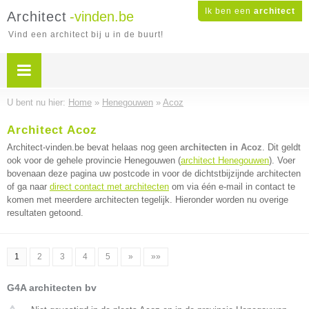
Ik ben een
architect
Architect
-vinden.be
Vind een architect bij u in de buurt!
U bent nu hier:
Home
»
Henegouwen
»
Acoz
Architect Acoz
Architect-vinden.be bevat helaas nog geen
architecten in Acoz
. Dit geldt
ook voor de gehele provincie Henegouwen (
architect Henegouwen
). Voer
bovenaan deze pagina uw postcode in voor de dichtstbijzijnde architecten
of ga naar
direct contact met architecten
om via één e-mail in contact te
komen met meerdere architecten tegelijk. Hieronder worden nu overige
resultaten getoond.
1
2
3
4
5
»
»»
G4A architecten bv