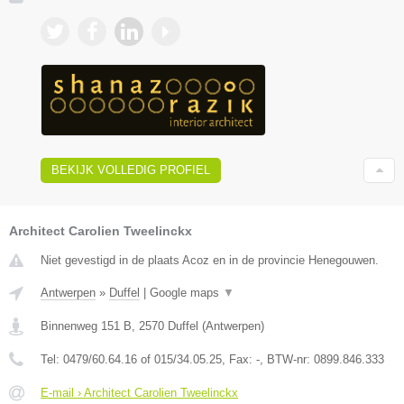
BEKIJK VOLLEDIG PROFIEL
Architect Carolien Tweelinckx
Niet gevestigd in de plaats Acoz en in de provincie Henegouwen.
Antwerpen
»
Duffel
|
Google maps
▼
Binnenweg 151 B
,
2570
Duffel
(
Antwerpen
)
Tel:
0479/60.64.16 of 015/34.05.25
, Fax:
-
, BTW-nr:
0899.846.333
E-mail › Architect Carolien Tweelinckx