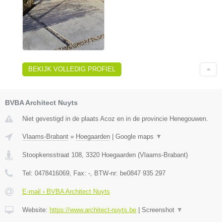
BEKIJK VOLLEDIG PROFIEL
BVBA Architect Nuyts
Niet gevestigd in de plaats Acoz en in de provincie Henegouwen.
Vlaams-Brabant
»
Hoegaarden
|
Google maps
▼
Stoopkensstraat 108
,
3320
Hoegaarden
(
Vlaams-Brabant
)
Tel:
0478416069
, Fax:
-
, BTW-nr:
be0847 935 297
E-mail › BVBA Architect Nuyts
Website:
https://www.architect-nuyts.be
|
Screenshot
▼