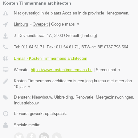
Kosten Timmermans architecten
Niet gevestigd in de plaats Acoz en in de provincie Henegouwen.
Limburg
»
Overpelt
|
Google maps
▼
J. Devriendtstraat 1A
,
3900
Overpelt
(
Limburg
)
Tel:
011 64 61 71
, Fax:
011 64 61 71
, BTW-nr:
BE 0787 798 564
E-mail › Kosten Timmermans architecten
Website:
https://www.kostentimmermans.be
|
Screenshot
▼
Kosten Timmermans architecten is een jong bureau met meer dan
10 jaar
▼
Diensten: Nieuwbouw, Uitbreiding, Renovatie, Meergezinswoningen,
Industriebouw
Er wordt gewerkt op afspraak.
Sociale media: