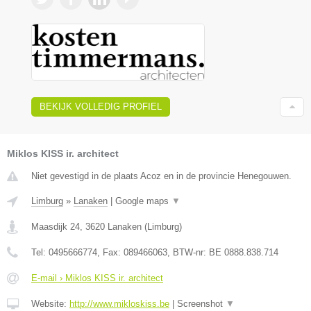
BEKIJK VOLLEDIG PROFIEL
Miklos KISS ir. architect
Niet gevestigd in de plaats Acoz en in de provincie Henegouwen.
Limburg
»
Lanaken
|
Google maps
▼
Maasdijk 24
,
3620
Lanaken
(
Limburg
)
Tel:
0495666774
, Fax:
089466063
, BTW-nr:
BE 0888.838.714
E-mail › Miklos KISS ir. architect
Website:
http://www.mikloskiss.be
|
Screenshot
▼