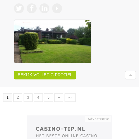
BEKIJK VOLLEDIG PROFIEL
1
2
3
4
5
»
»»